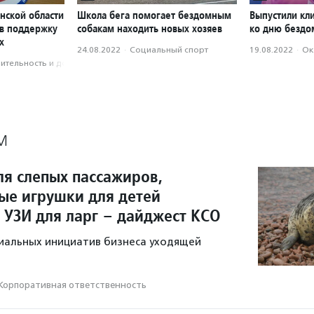
нской области
Школа бега помогает бездомным
Выпустили кл
 в поддержку
собакам находить новых хозяев
ко дню бездо
х
24.08.2022
·
Социальный спорт
19.08.2022
·
Ок
­тель­ность и доброволь­чест­во
М
ля слепых пассажиров,
ые игрушки для детей
 УЗИ для ларг – дайджест КСО
иальных инициатив бизнеса уходящей
Корпоративная ответственность