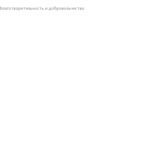
Благотвори­тель­ность и доброволь­чест­во