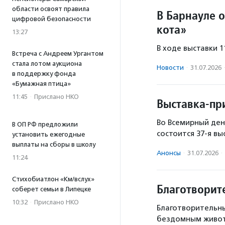
области освоят правила
В Барнауле 
цифровой безопасности
кота»
13:27
В ходе выставки 
Встреча с Андреем Ургантом
стала лотом аукциона
Новости
·
31.07.2026
в поддержку фонда
«Бумажная птица»
11:45
·
Прислано НКО
Выставка-пр
Во Всемирный ден
В ОП РФ предложили
состоится 37-я вы
установить ежегодные
выплаты на сборы в школу
Анонсы
·
31.07.2026
·
11:24
Стихобиатлон «Км/вслух»
Благотворит
соберет семьи в Липецке
10:32
·
Прислано НКО
Благотворительн
бездомным живо