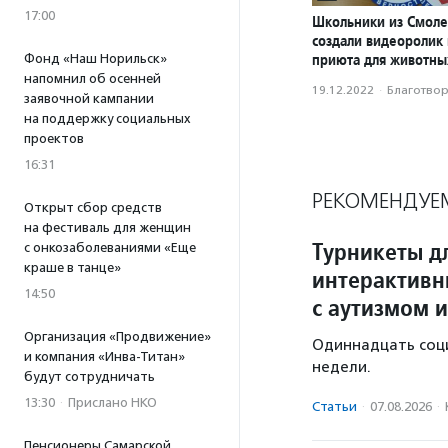
17:00
Школьники из Смоле
создали видеоролик
приюта для животны
Фонд «Наш Норильск»
напомнил об осенней
19.12.2022
·
Благотвори
заявочной кампании
на поддержку социальных
проектов
16:31
РЕКОМЕНДУЕ
Открыт сбор средств
на фестиваль для женщин
Турникеты д
с онкозаболеваниями «Еще
краше в танце»
интерактивн
14:50
с аутизмом и
Организация «Продвижение»
Одиннадцать соц
и компания «Инва-Титан»
недели.
будут сотрудничать
13:30
·
Прислано НКО
Статьи
·
07.08.2026
·
Пенсионеры Самарской