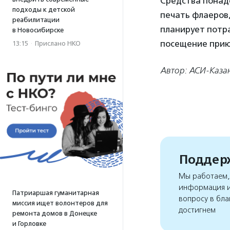
Средства понад
подходы к детской
печать флаеров,
реабилитации
планирует потра
в Новосибирске
посещение прию
13:15
·
Прислано НКО
Автор: АСИ-Каза
Поддерж
Мы работаем, 
информация и
Патриаршая гуманитарная
вопросу в бла
миссия ищет волонтеров для
достигнем
ремонта домов в Донецке
и Горловке