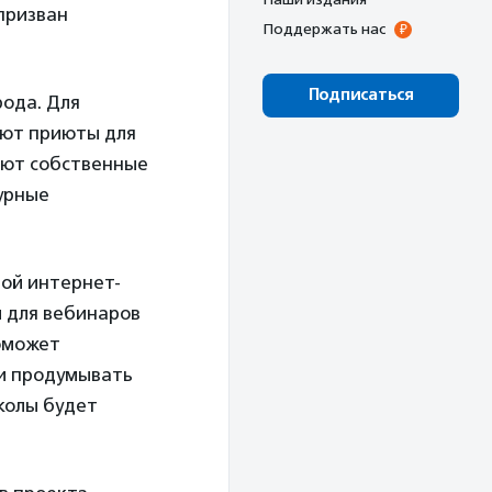
призван
Поддержать нас
Подписаться
рода. Для
ают приюты для
ают собственные
турные
ной интернет-
 для вебинаров
поможет
ли продумывать
колы будет