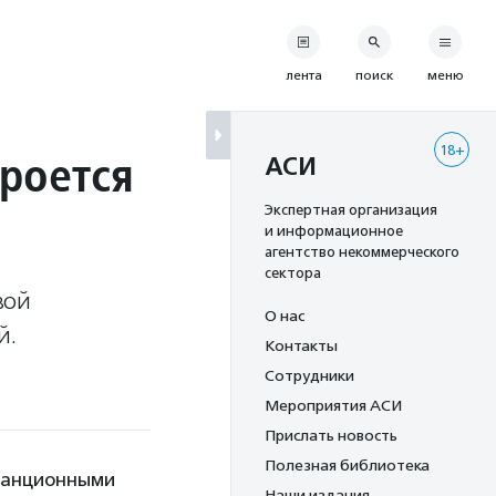
лента
поиск
меню
18+
роется
АСИ
Экспертная организация
и информационное
агентство некоммерческого
сектора
вой
О нас
й.
Контакты
Сотрудники
Мероприятия АСИ
Прислать новость
Полезная библиотека
станционными
Наши издания