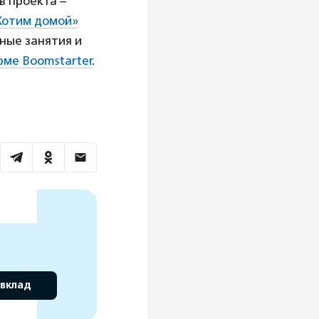
в проекта –
Хотим домой»
ные занятия и
ме Boomstarter
.
 вклад