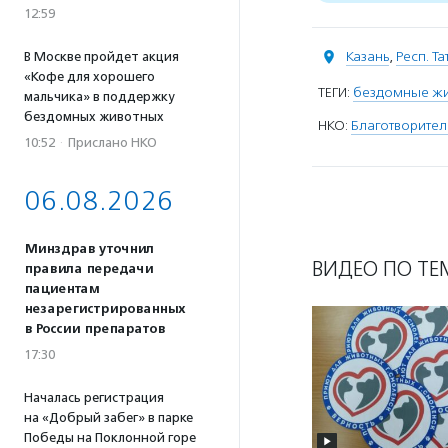
12:59
Казань
,
Респ. Т
В Москве пройдет акция
«Кофе для хорошего
ТЕГИ:
бездомные ж
мальчика» в поддержку
бездомных животных
НКО:
Благотворите
10:52
·
Прислано НКО
06.08.2026
Минздрав уточнил
ВИДЕО ПО ТЕ
правила передачи
пациентам
незарегистрированных
в России препаратов
17:30
Началась регистрация
на «Добрый забег» в парке
Победы на Поклонной горе