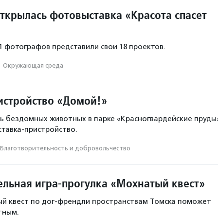
открылась фотовыставка «Красота спасет
11 фотографов представили свои 18 проектов.
·
Окружающая среда
истройство «Домой!»
ь бездомных животных в парке «Красногвардейские пруды
ставка-пристройство.
Благотвори­тель­ность и доброволь­чест­во
ельная игра-прогулка «Мохнатый квест»
ый квест по дог-френдли пространствам Томска поможет
тным.