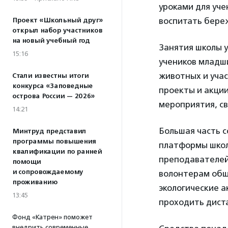
уроками для уче
воспитать бере
Проект «Школьный друг»
открыл набор участников
на новый учебный год
Занятия школы у
15:16
учеников младш
животных и уча
Стали известны итоги
конкурса «Заповедные
проекты и акции
острова России — 2026»
мероприятия, св
14:21
Большая часть 
Минтруд представил
программы повышения
платформы школ
квалификации по ранней
преподавателей 
помощи
и сопровождаемому
волонтерам общ
проживанию
экологические а
13:45
проходить дист
Фонд «Катрен» поможет
внедрить современные