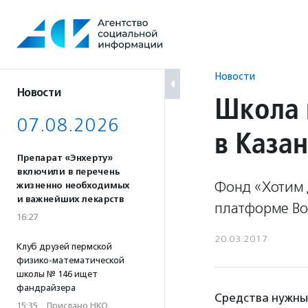
Перейти
к
содержанию
Новости
Новости
Школа 
07.08.2026
в Каза
Препарат «Энхерту»
включили в перечень
Фонд «Хотим 
жизненно необходимых
и важнейших лекарств
платформе Bo
16:27
20.03.2017
Клуб друзей пермской
физико-математической
школы № 146 ищет
фандрайзера
Средства нужны
15:35
·
Прислано НКО