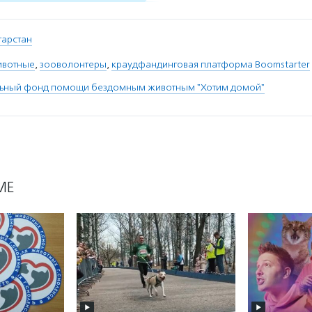
атарстан
ивотные
,
зооволонтеры
,
краудфандинговая платформа Boomstarter
льный фонд помощи бездомным животным "Хотим домой"
МЕ