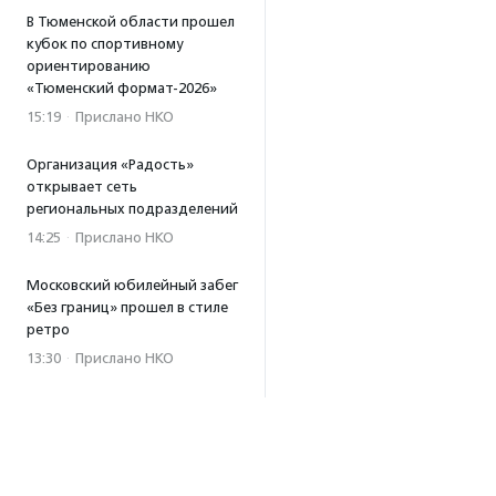
В Тюменской области прошел
кубок по спортивному
ориентированию
«Тюменский формат-2026»
15:19
·
Прислано НКО
Организация «Радость»
открывает сеть
региональных подразделений
14:25
·
Прислано НКО
Московский юбилейный забег
«Без границ» прошел в стиле
ретро
13:30
·
Прислано НКО
Совфед поддержал
инициативу о бесплатной
юридической помощи
сиротам старше 23 лет