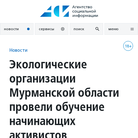
Перейти
к
содержанию
новости
сервисы
поиск
меню
18+
Новости
Экологические
организации
Мурманской области
провели обучение
начинающих
активистов