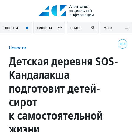
Перейти
к
содержанию
новости
сервисы
поиск
меню
18+
Новости
Детская деревня SOS-
Кандалакша
подготовит детей-
сирот
к самостоятельной
жизни