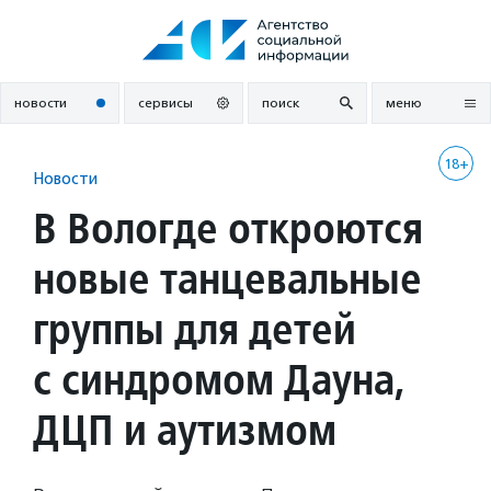
Перейти
к
содержанию
новости
сервисы
поиск
меню
18+
Новости
В Вологде откроются
новые танцевальные
группы для детей
с синдромом Дауна,
ДЦП и аутизмом