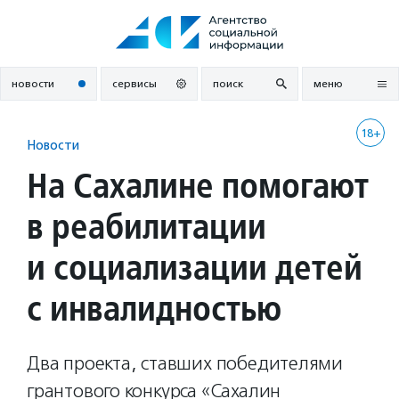
Перейти
к
содержанию
новости
сервисы
поиск
меню
18+
Новости
На Сахалине помогают
в реабилитации
и социализации детей
с инвалидностью
Два проекта, ставших победителями
грантового конкурса «Сахалин