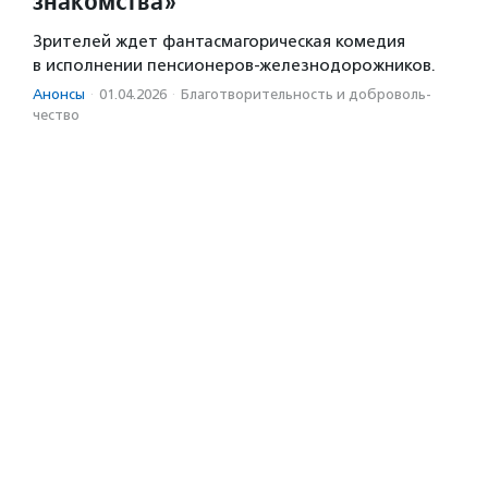
знакомства»
Зрителей ждет фантасмагорическая комедия
в исполнении пенсионеров-железнодорожников.
Анонсы
·
01.04.2026
·
Благотвори­тель­ность и доброволь­
чест­во