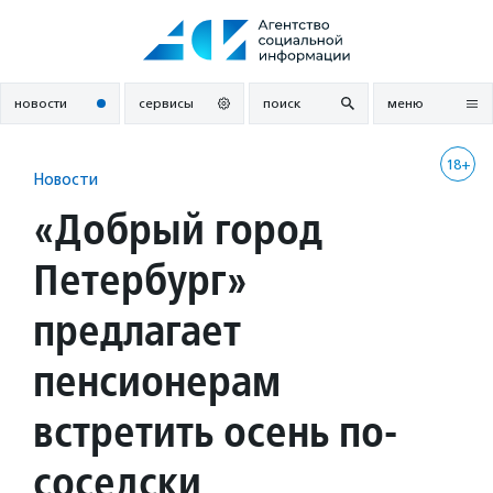
Перейти
к
содержанию
новости
сервисы
поиск
меню
18+
Новости
«Добрый город
Петербург»
предлагает
пенсионерам
встретить осень по-
соседски