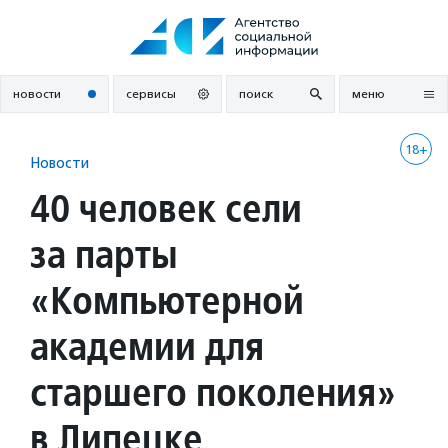
Перейти
к
содержанию
новости
сервисы
поиск
меню
18+
Новости
40 человек сели
за парты
«Компьютерной
академии для
старшего поколения»
в Липецке