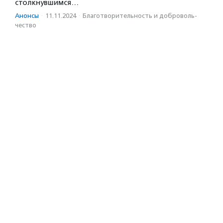
столкнувшимся…
Анонсы
·
11.11.2024
·
Благотвори­тель­ность и доброволь­
чест­во