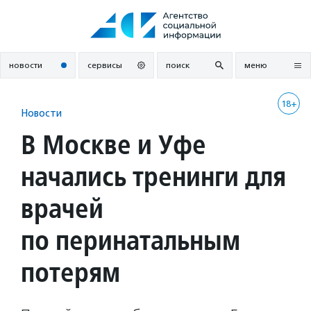
Перейти
к
содержанию
новости
сервисы
поиск
меню
18+
Новости
В Москве и Уфе
начались тренинги для
врачей
по перинатальным
потерям