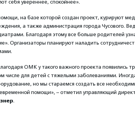
уют себя увереннее, спокойнее».
омощи, на базе которой создан проект, курируют ме
ждения, а также администрация города Чусового. Вед
диатрами. Благодаря этому все больше родителей узн
е». Организаторы планируют наладить сотрудничест
мами.
благодаря ОМК у такого важного проекта появились т
ом числе для детей с тяжелыми заболеваниями. Иног
орудование, но мы стараемся создать все необходим
оевременной помощи», – отметил управляющий дирек
знер
.