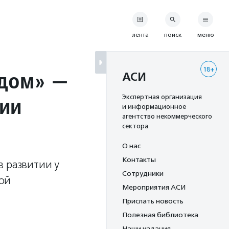
лента
поиск
меню
18+
 дом» —
АСИ
ции
Экспертная организация
и информационное
агентство некоммерческого
сектора
О нас
Контакты
в развитии у
Сотрудники
ной
Мероприятия АСИ
Прислать новость
Полезная библиотека
Наши издания