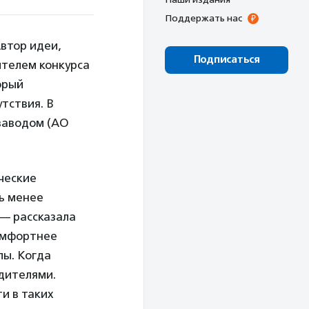
Поддержать нас
втор идеи,
Подписаться
телем конкурса
орый
тствия. В
заводом (АО
ческие
ь менее
 — рассказала
омфортнее
лы. Когда
дителями.
и в таких