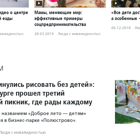
идео о центре
Мамы, меняющие мир:
«Все дети до
й езды
эффективные примеры
а особенные 
соцпредпринимательства
06.12.2018
·
Лю
нвалидностью
28.03.2019
·
Люди с инвалидностью
М
нулись рисовать без детей»:
бурге прошел третий
 пикник, где рады каждому
 названием «Доброе лето — детям»
ля в бизнес-парке «Полюстрово».
Люди с инвалидностью