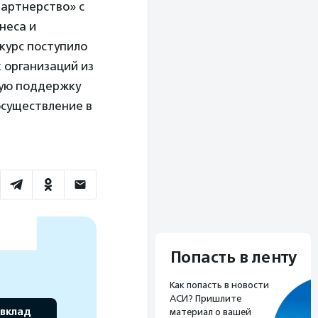
артнерство» с
неса и
курс поступило
х организаций из
вую поддержку
 осуществление в
Попасть в ленту
Как попасть в новости
АСИ? Пришлите
 вклад
материал о вашей