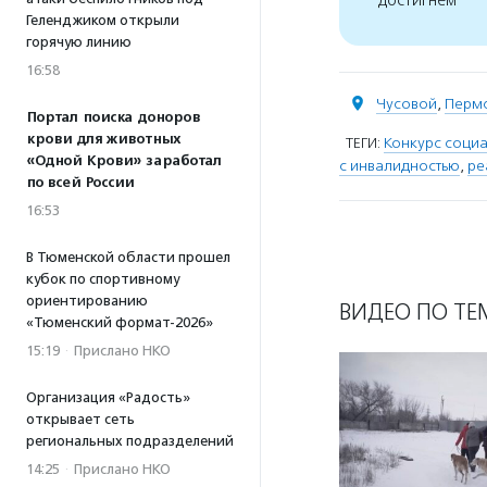
Геленджиком открыли
горячую линию
16:58
Чусовой
,
Пермс
Портал поиска доноров
крови для животных
ТЕГИ:
Конкурс соци
«Одной Крови» заработал
с инвалидностью
,
ре
по всей России
16:53
В Тюменской области прошел
кубок по спортивному
ориентированию
ВИДЕО ПО ТЕ
«Тюменский формат-2026»
15:19
·
Прислано НКО
Организация «Радость»
открывает сеть
региональных подразделений
14:25
·
Прислано НКО