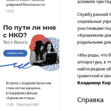
условиях чувств
цифровой безопасности
13:27
Службу ранней п
социальные учре
участковыми пе
«Крошкином дом
родильными до
«Мы рады, что 
аппаратура, в т
найти редкое об
грамотной и св
Владимир Кир
Встреча с Андреем Ургантом
стала лотом аукциона
в поддержку фонда
Справка
«Бумажная птица»
11:45
·
Прислано НКО