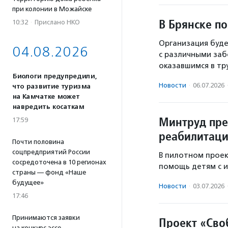
при колонии в Можайске
В Брянске п
10:32
·
Прислано НКО
Организация буде
04.08.2026
с различными заб
оказавшимся в тр
Биологи предупредили,
Новости
·
06.07.2026
что развитие туризма
на Камчатке может
навредить косаткам
Минтруд пре
17:59
реабилитаци
Почти половина
соцпредприятий России
В пилотном проек
сосредоточена в 10 регионах
помощь детям с 
страны — фонд «Наше
будущее»
Новости
·
03.07.2026
17:46
Принимаются заявки
Проект «Сво
на конкурс эссе