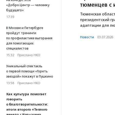
тюменцев с 
«Добро.Центр — человеку
будущего»
Тюменская област
17:39
президентский гр
адаптации для лю
В Москве и Петербурге
пройдут тренинги
Новости
·
03.07.2026
по профилактике выгорания
для помогающих
специалистов
15:32
·
Прислано НКО
Уникальный спектакль
о первой помощи «Гореть
звездой» покажут в Пушкино
13:58
·
Прислано НКО
Как культура помогает
говорить
о благотворительности:
итоги второго «Теплого
вечера с Кольским»