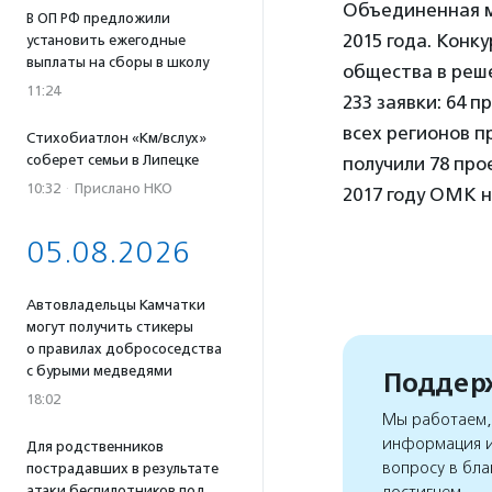
Объединенная м
В ОП РФ предложили
2015 года. Конк
установить ежегодные
выплаты на сборы в школу
общества в реше
11:24
233 заявки: 64 
всех регионов 
Стихобиатлон «Км/вслух»
соберет семьи в Липецке
получили 78 прое
10:32
·
Прислано НКО
2017 году ОМК н
05.08.2026
Автовладельцы Камчатки
могут получить стикеры
о правилах добрососедства
с бурыми медведями
Поддерж
18:02
Мы работаем, 
информация и
Для родственников
вопросу в бла
пострадавших в результате
достигнем
атаки беспилотников под