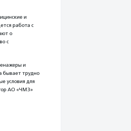
дицинские и
ется работа с
ают о
во с
ренажеры и
да бывает трудно
ые условия для
тор АО «ЧМЗ»