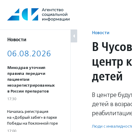
Перейти
к
содержанию
Новости
Новости
В Чусо
06.08.2026
центр 
Минздрав уточнил
детей
правила передачи
пациентам
незарегистрированных
в России препаратов
В центре буду
17:30
детей в возра
Началась регистрация
реабилитацие
на «Добрый забег» в парке
Победы на Поклонной горе
Люди с инвалидност
17:00