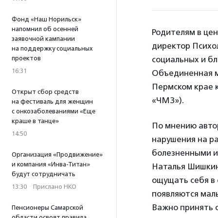
Фонд «Наш Норильск»
напомнил об осенней
Родителям в цен
заявочной кампании
директор Психо
на поддержку социальных
проектов
социальных и б
16:31
Объединенная м
Пермском крае 
Открыт сбор средств
«ЧМЗ»).
на фестиваль для женщин
с онкозаболеваниями «Еще
краше в танце»
По мнению авто
14:50
нарушения на р
болезненными и 
Организация «Продвижение»
и компания «Инва-Титан»
Наталья Шишкин
будут сотрудничать
ощущать себя в
13:30
·
Прислано НКО
появляются мал
Важно принять с
Пенсионеры Самарской
области освоят правила