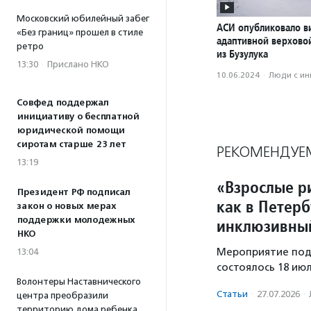
Московский юбилейный забег
АСИ опубликовало в
«Без границ» прошел в стиле
адаптивной верхово
ретро
из Бузулука
13:30
·
Прислано НКО
10.06.2024
·
Люди с и
Совфед поддержал
инициативу о бесплатной
юридической помощи
сиротам старше 23 лет
РЕКОМЕНДУЕ
13:19
«Взрослые ри
Президент РФ подписал
как в Петер
закон о новых мерах
поддержки молодежных
инклюзивный
НКО
Мероприятие под
13:04
состоялось 18 ию
Волонтеры Наставнического
Статьи
·
27.07.2026
·
центра преобразили
территорию дома ребенка