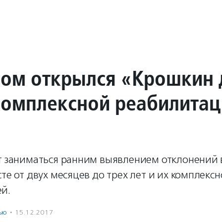
вом открылся «Крошкин
комплексной реабилита
т заниматься ранним выявлением отклонений 
сте от двух месяцев до трех лет и их комплекс
й.
ью
·
15.12.2017