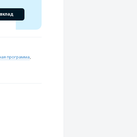
 вклад
ная программа
,