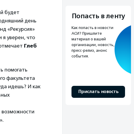
ый будет
Попасть в ленту
годняшний день
Как попасть в новости
нд «Рекурсия»
АСИ? Пришлите
 я уверен, что
материал о вашей
организации, новость,
 отмечает
Глеб
пресс-релиз, анонс
события.
ть помогать
ого факультета
уда идешь? И как
Прислать новость
ьных
и возможности
».