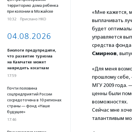
территорию дома ребенка
при колонии в Можайске
«Мне кажется, 
10:32
·
Прислано НКО
выплачивать лу
будет оптималь
04.08.2026
управляется вып
средства фонда
Биологи предупредили,
Смирнов
, выпу
что развитие туризма
на Камчатке может
навредить косаткам
«Для меня возм
17:59
прошлому себе,
МГУ 2009 года. 
Почти половина
ценны были пом
соцпредприятий России
сосредоточена в 10 регионах
возможностях.
страны — фонд «Наше
Сейчас мне хоче
будущее»
талантливым мол
17:46