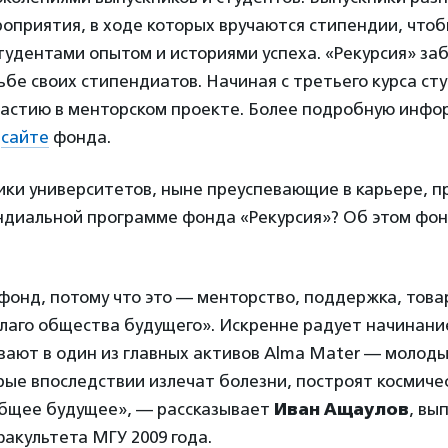
оприятия, в ходе которых вручаются стипендии, чтоб
удентами опытом и историями успеха. «Рекурсия» заб
бе своих стипендиатов. Начиная с третьего курса ст
частию в менторском проекте. Более подробную инфо
а
сайте
фонда.
ики университетов, ныне преуспевающие в карьере, 
ндиальной программе фонда «Рекурсия»? Об этом фон
онд, потому что это — менторство, поддержка, това
благо общества будущего». Искренне радует начинани
вают в один из главных активов Alma Mater — молоды
рые впоследствии излечат болезни, построят космиче
общее будущее», — рассказывает
Иван Ащаулов
, вы
факультета МГУ 2009 года.