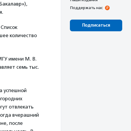
Бакалавр»),
Поддержать нас
я.
Подписаться
 Список
шее количество
ГУ имени М. В.
авляет семь тыс.
на успешной
огородних
гут отвлекать
когда вчерашний
не, после