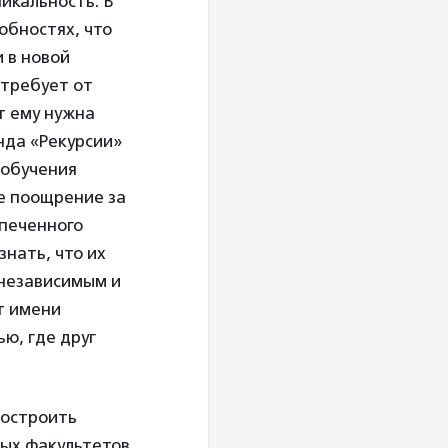
никальность. В
обностях, что
 в новой
 требует от
т ему нужна
нда «Рекурсии»
 обучения
е поощрение за
спеченного
знать, что их
 независимым и
т имени
ью, где друг
построить
ных факультетов