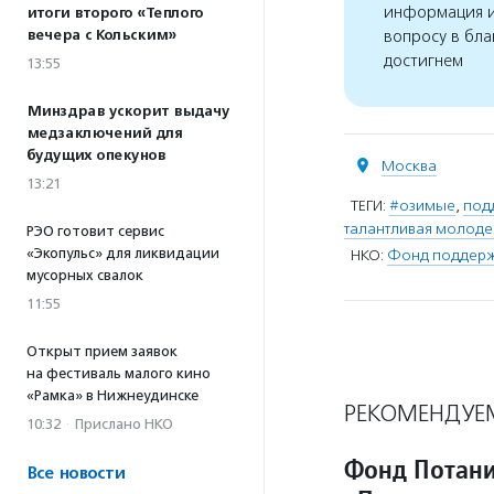
информация и
итоги второго «Теплого
вечера с Кольским»
вопросу в бла
достигнем
13:55
Минздрав ускорит выдачу
медзаключений для
будущих опекунов
Москва
13:21
ТЕГИ:
#озимые
,
под
талантливая молод
РЭО готовит сервис
«Экопульс» для ликвидации
НКО:
Фонд поддержк
мусорных свалок
11:55
Открыт прием заявок
на фестиваль малого кино
«Рамка» в Нижнеудинске
РЕКОМЕНДУЕ
10:32
·
Прислано НКО
Фонд Потани
Все новости