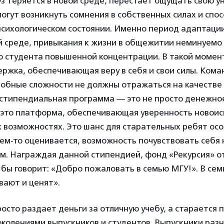
уз теряется в новой среде, перестает ощущать свою у
могут возникнуть сомнения в собственных силах и спос
психологическом состоянии. Именно период адаптации
й среде, привыкания к жизни в общежитии неминуемо
о студента повышенной концентрации. В такой момен
ржка, обеспечивающая веру в себя и свои силы. Кома
добные сложности не должны отражаться на качестве
 стипендиальная программа — это не просто денежно
, это платформа, обеспечивающая уверенность новои
х возможностях. Это шанс для старательных ребят осо
ем-то оценивается, возможность почувствовать себя
м. Награждая данной стипендией, фонд «Рекурсия» о
 бы говорит: «Добро пожаловать в семью МГУ!». В сем
вают и ценят».
росто раздает деньги за отличную учебу, а старается 
колениями выпускников и студентов. Выпускники раз