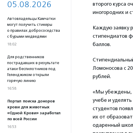
05.08.2026
второго курса о
иногородних и с
Автовладельцы Камчатки
могут получить стикеры
Каждую заявку 
о правилах добрососедства
стипендиатов ф
с бурыми медведями
баллов.
18:02
Для родственников
Стипендиальный
пострадавших в результате
Ломоносова с 20
атаки беспилотников под
Геленджиком открыли
рублей.
горячую линию
16:58
«Мы убеждены, ч
учебе и уделять
Портал поиска доноров
крови для животных
студентов появ
«Одной Крови» заработал
их от образоват
по всей России
одаренный школ
16:53