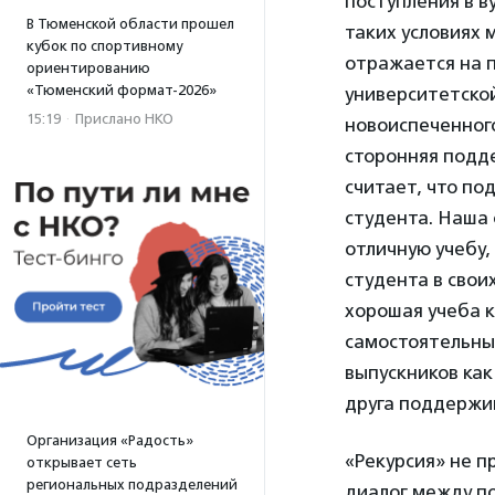
поступления в в
В Тюменской области прошел
таких условиях 
кубок по спортивному
отражается на 
ориентированию
«Тюменский формат-2026»
университетско
15:19
·
Прислано НКО
новоиспеченног
сторонняя подде
считает, что по
студента. Наша
отличную учебу
студента в свои
хорошая учеба к
самостоятельны
выпускников как
друга поддержи
Организация «Радость»
«Рекурсия» не п
открывает сеть
региональных подразделений
диалог между по