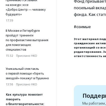
Принимаются заявки
Фонд призывает
на конкурс эссе
посильный вкла
«Добро.Центр — человеку
фонда. Как стат
будущего»
17:39
#озимые
В Москве и Петербурге
пройдут тренинги
Этот материал под
по профилактике выгорания
гражданские актив
для помогающих
организаций со вс
специалистов
редактирование. З
15:32
·
Прислано НКО
ответственность а
Уникальный спектакль
о первой помощи «Гореть
звездой» покажут в Пушкино
13:58
·
Прислано НКО
Поддерж
Как культура помогает
говорить
Мы работаем, 
о благотворительности: