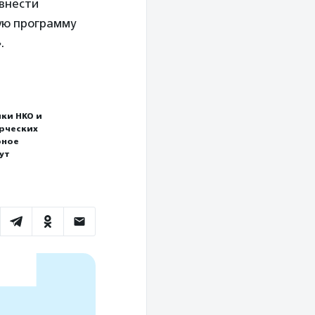
внести
ую программу
.
ки НКО и
ерческих
рное
ут