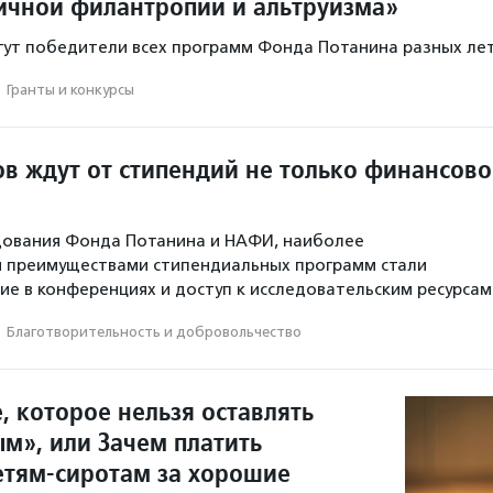
ичной филантропии и альтруизма»
гут победители всех программ Фонда Потанина разных лет
·
Гранты и конкурсы
ов ждут от стипендий не только финансов
дования Фонда Потанина и НАФИ, наиболее
 преимуществами стипендиальных программ стали
тие в конференциях и доступ к исследовательским ресурсам
·
Благотвори­тель­ность и доброволь­чест­во
, которое нельзя оставлять
м», или Зачем платить
етям-сиротам за хорошие