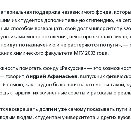
материальная поддержка независимого фонда, котор
чшим из студентов дополнительную стипендию, на се
ным способом возвращать свой долг университету. Фо
ускниками моего поколения, некоторых я знаю лично, и
 пойдут по назначению и не растеряются по пути», —
скник химического факультета МГУ 2003 года.
ожность помогать фонду «Рекурсия» — это возможнос
 — говорит
Андрей Афанасьев
, выпускник физическ
— Я помню, как трудно было понять: кто же ты такой, к
ощь старших, их жизненные советы и рассказы о реал
тся возвращать долги и уже самому показывать пути 
одым людям, студентам университета и других вузов