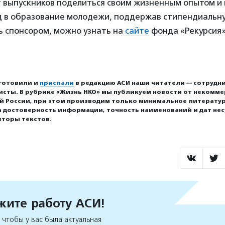
 выпускников поделиться своим жизненным опытом и 
д в образование молодежи, поддержав стипендиальн
ь спонсором, можно узнать на
сайте
фонда «Рекурсия»
готовили и
прислали
в редакцию АСИ наши читатели — сотрудни
исты. В рубрике «Жизнь НКО» мы публикуем новости от некомм
ей России, при этом производим только минимальное литерату
а достоверность информации, точность наименований и дат нес
вторы текстов.
ите работу АСИ!
чтобы у вас была актуальная