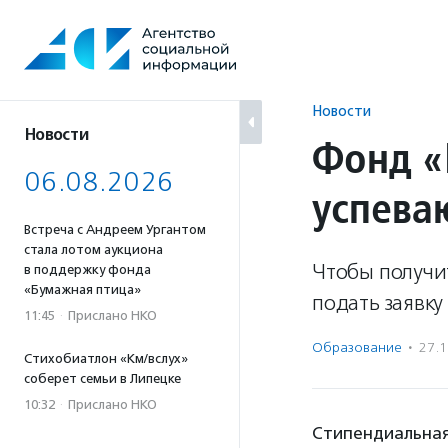
Перейти
к
содержанию
Новости
Новости
Фонд «
06.08.2026
успева
Встреча с Андреем Ургантом
стала лотом аукциона
Чтобы получи
в поддержку фонда
«Бумажная птица»
подать заявку 
11:45
·
Прислано НКО
Образование
·
27.
Стихобиатлон «Км/вслух»
соберет семьи в Липецке
10:32
·
Прислано НКО
Стипендиальная