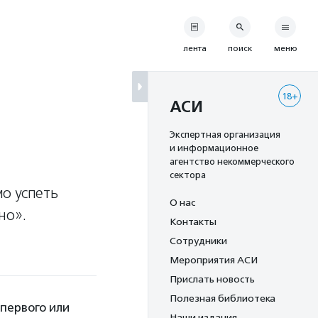
лента
поиск
меню
18+
АСИ
Экспертная организация
и информационное
агентство некоммерческого
сектора
о успеть
О нас
но».
Контакты
Сотрудники
Мероприятия АСИ
Прислать новость
Полезная библиотека
первого или
Наши издания