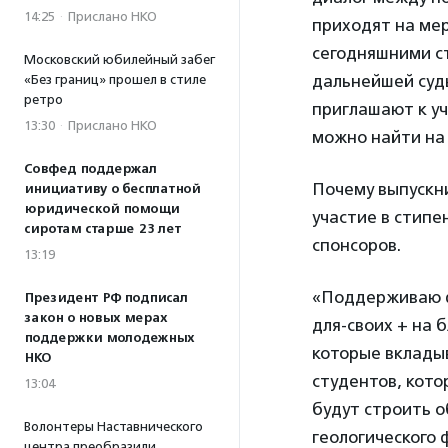
14:25
·
Прислано НКО
приходят на мер
сегодняшними ст
Московский юбилейный забег
дальнейшей судь
«Без границ» прошел в стиле
ретро
приглашают к у
13:30
·
Прислано НКО
можно найти н
Совфед поддержал
Почему выпускн
инициативу о бесплатной
юридической помощи
участие в стипе
сиротам старше 23 лет
спонсоров.
13:19
«Поддерживаю ф
Президент РФ подписал
закон о новых мерах
для-своих + на 
поддержки молодежных
которые вклады
НКО
студентов, кото
13:04
будут строить 
Волонтеры Наставнического
геологического 
центра преобразили