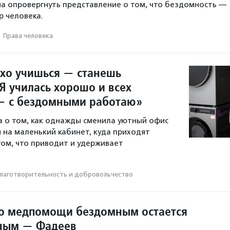
а опровергнуть представление о том, что бездомность —
 человека.
·
Права человека
охо учишься — станешь
Я училась хорошо и всех
— с бездомными работаю»
а о том, как однажды сменила уютный офис
 на маленький кабинет, куда приходят
том, что приводит и удерживает
лаготвори­тель­ность и доброволь­чест­во
о медпомощи бездомным остается
ным — Фадеев