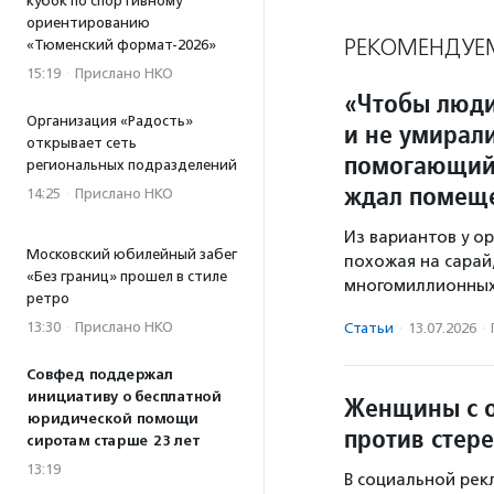
кубок по спортивному
ориентированию
РЕКОМЕНДУЕ
«Тюменский формат-2026»
15:19
·
Прислано НКО
«Чтобы люди
Организация «Радость»
и не умирали
открывает сеть
помогающий 
региональных подразделений
ждал помещ
14:25
·
Прислано НКО
Из вариантов у о
Московский юбилейный забег
похожая на сарай
«Без границ» прошел в стиле
многомиллионных
ретро
13:30
·
Прислано НКО
Статьи
·
13.07.2026
·
Совфед поддержал
инициативу о бесплатной
Женщины с о
юридической помощи
против стер
сиротам старше 23 лет
13:19
В социальной рек