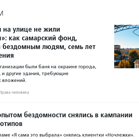
М
 на улице не жили
»: как самарский фонд,
бездомным людям, семь лет
ения
рганизации были баня на окраине города,
, и другие здания, требующие
 вложений.
Права человека
пытом бездомности снялись в кампании
еотипов
ламе «Я сама это выбрала» снялись клиентки «Ночлежки».