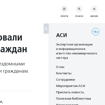
лента
поиск
меню
18+
овали
АСИ
раждан
Экспертная организация
и информационное
агентство некоммерческого
сектора
 бездомными
О нас
и гражданам.
Контакты
Сотрудники
Мероприятия АСИ
Прислать новость
Полезная библиотека
и,
Наши издания