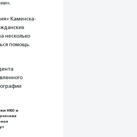
ни».
ия» Каменска-
ражданских
за несколько
ься помощь.
дента
авленного
тографии
ки НКО и
ерческих
рное
ут