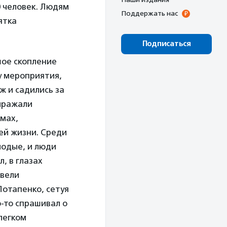
0 человек. Людям
Поддержать нас
ятка
Подписаться
шое скопление
у мероприятия,
ж и садились за
выражали
емах,
шей жизни. Среди
лодые, и люди
, в глазах
 вели
отапенко, сетуя
о-то спрашивал о
легком