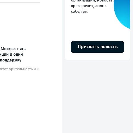
организации, новость,
пресс-релиз, анонс
события.
Прислать новость
 Москве: пять
иции и один
 поддержку
аготвори­тель­ность и доброволь­чест­во