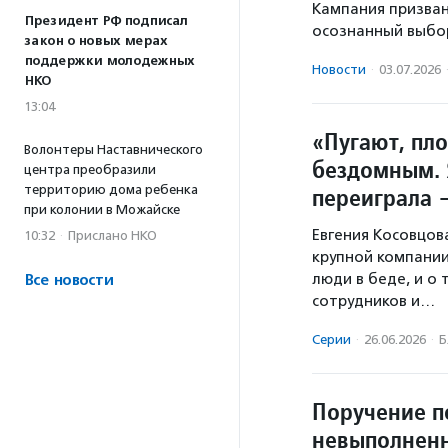
Кампания призван
Президент РФ подписал
осознанный выбор
закон о новых мерах
поддержки молодежных
Новости
·
03.07.2026
НКО
13:04
«Пугают, пл
Волонтеры Наставнического
бездомным. 
центра преобразили
переиграла 
территорию дома ребенка
при колонии в Можайске
Евгения Косовцов
10:32
·
Прислано НКО
крупной компании
люди в беде, и о 
Все новости
сотрудников и…
Серии
·
26.06.2026
·
Б
Поручение п
невыполнен