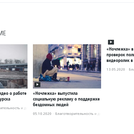
МЕ
«Ночлежка» в
проверок пол
видеоролик в
13.05.2020
·
Бл
идео о работе
«Ночлежка» выпустила
урска
социальную рекламу о поддержке
бездомных людей
­тель­ность и доброволь­чест­во
05.10.2020
·
Благотвори­тель­ность и доброволь­чест­во