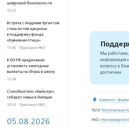
цифровой безопасности
13:27
Встреча с Андреем Ургантом
стала лотом аукциона
в поддержку фонда
«Бумажная птица»
Поддерж
11:45
·
Прислано НКО
Мы работаем, 
информация и
В ОП РФ предложили
вопросу в бла
установить ежегодные
выплаты на сборы в школу
достигнем
11:24
Стихобиатлон «Км/вслух»
соберет семьи в Липецке
Каменск-Ураль
10:32
·
Прислано НКО
ТЕГИ:
бесплатные г
05.08.2026
НКО:
Некоммерческа