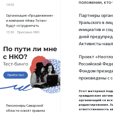
положении, кто-
14:50
Партнеры орган
Организация «Продвижение»
и компания «Инва-Титан»
Уральского в ли
будут сотрудничать
инициатив и соц
13:30
·
Прислано НКО
дней предупред
Активисты нашли
Проект «Неотло
Российской Фед
Фондом президе
произведены с с
Этот материал под
гражданские актив
организаций со вс
редактирование. З
Пенсионеры Самарской
ответственность а
области освоят правила