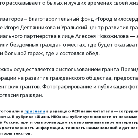
то рассказывает о былых и лучших временах своей жиз
изаторов – Благотворительный фонд «Город милосерд
це Игоря Дегтянникова и Уральский центр развития г
иального партнерства в лице Алексея Новожилова — 
или бездомных граждан о местах, где будет оказыват
 большой гараж, где и состоялся обед.
жка» осуществляется с использованием гранта Прези
ерации на развитие гражданского общества, предост
нтских грантов. Фотографирование и публикация фо
огласия граждан.
готовили и
прислали
в редакцию АСИ наши читатели — сотрудни
исты. В рубрике «Жизнь НКО» мы публикуем новости от некомм
ей России, при этом производим только минимальное литерату
а достоверность информации, точность наименований и дат нес
вторы текстов.