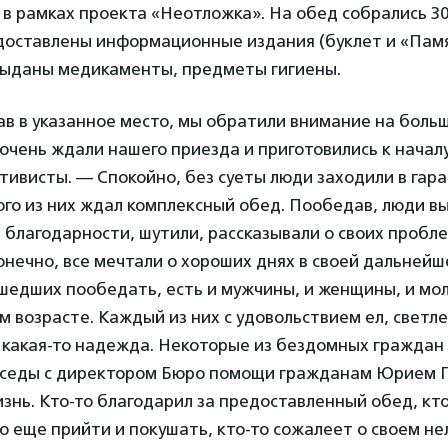
в рамках проекта «Неотложка». На обед собрались 3
доставлены информационные издания (буклет и «Пам
выданы медикаменты, предметы гигиены.
в в указанное место, мы обратили внимание на боль
очень ждали нашего приезда и приготовились к начал
тивисты. — Спокойно, без суеты люди заходили в гара
ого из них ждал комплексный обед. Пообедав, люди 
 благодарности, шутили, рассказывали о своих пробл
конечно, все мечтали о хороших днях в своей дальней
шедших пообедать, есть и мужчины, и женщины, и мо
м возрасте. Каждый из них с удовольствием ел, светлел
 какая-то надежда. Некоторые из бездомных граждан
седы с директором Бюро помощи гражданам Юрием П
знь. Кто-то благодарил за предоставленный обед, кт
о еще прийти и покушать, кто-то сожалеет о своем не