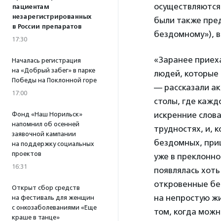
осуществляются 
пациентам
незарегистрированных
были также пре
в России препаратов
бездомному»), 
17:30
«Заранее приеха
Началась регистрация
на «Добрый забег» в парке
людей, которые 
Победы на Поклонной горе
— рассказали ак
17:00
столы, где кажд
искренние слова
Фонд «Наш Норильск»
напомнил об осенней
трудностях, и, 
заявочной кампании
бездомных, при
на поддержку социальных
проектов
уже в преклонно
16:31
появлялась хоть
откровенные бе
Открыт сбор средств
на непростую жи
на фестиваль для женщин
с онкозаболеваниями «Еще
том, когда можн
краше в танце»