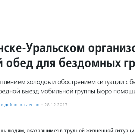
нске-Уральском организ
й обед для бездомных г
туплением холодов и обострением ситуации с
ередной выезд мобильной группы Бюро помощ
ь и доброволь­чест­во
·
28.12.2017
щь людям, оказавшимся в трудной жизненной ситуаци