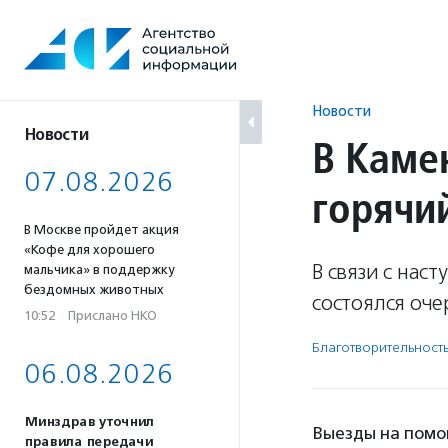
Перейти
к
содержанию
Новости
Новости
В Каме
07.08.2026
горячи
В Москве пройдет акция
«Кофе для хорошего
В связи с нас
мальчика» в поддержку
бездомных животных
состоялся оч
10:52
·
Прислано НКО
Благотвори­тель­ност
06.08.2026
Минздрав уточнил
Выезды на помо
правила передачи