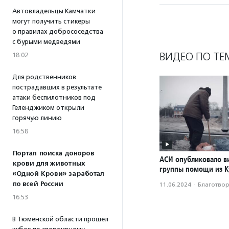
Автовладельцы Камчатки
могут получить стикеры
о правилах добрососедства
с бурыми медведями
ВИДЕО ПО ТЕ
18:02
Для родственников
пострадавших в результате
атаки беспилотников под
Геленджиком открыли
горячую линию
16:58
Портал поиска доноров
АСИ опубликовало в
крови для животных
группы помощи из К
«Одной Крови» заработал
по всей России
11.06.2024
·
Благотвори
16:53
В Тюменской области прошел