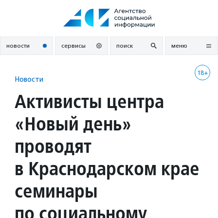
Перейти
к
содержанию
новости
сервисы
поиск
меню
18+
Новости
Активисты центра
«Новый день»
проводят
в Краснодарском крае
семинары
по социальному