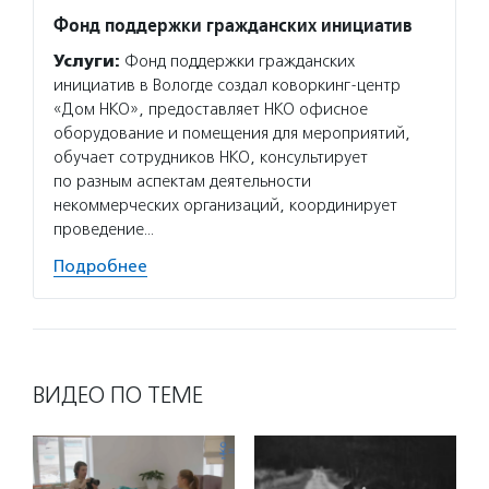
Фонд поддержки гражданских инициатив
Фонд 
в тру
Услуги:
Фонд поддержки гражданских
Услуг
инициатив в Вологде создал коворкинг-центр
в труд
«Дом НКО», предоставляет НКО офисное
конкур
оборудование и помещения для мероприятий,
Федера
обучает сотрудников НКО, консультирует
образо
по разным аспектам деятельности
учрежд
некоммерческих организаций, координирует
пробле
проведение…
Подро
Подробнее
ВИДЕО ПО ТЕМЕ