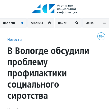
Перейти
к
содержанию
новости
сервисы
поиск
меню
18+
Новости
В Вологде обсудили
проблему
профилактики
социального
сиротства