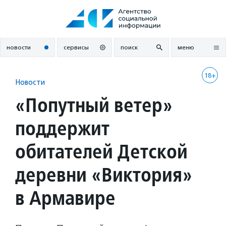
Перейти
к
содержанию
новости
сервисы
поиск
меню
18+
Новости
«Попутный ветер»
поддержит
обитателей Детской
деревни «Виктория»
в Армавире