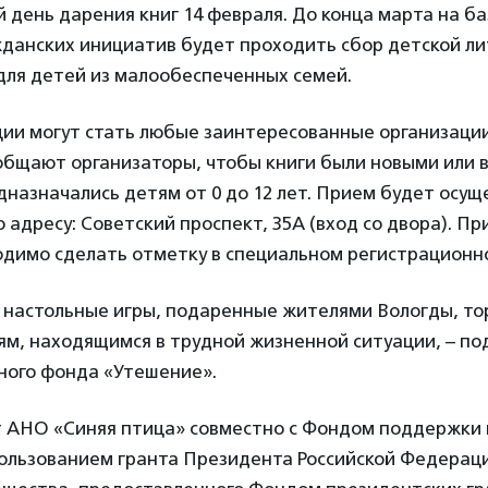
день дарения книг 14 февраля. До конца марта на б
данских инициатив будет проходить сбор детской ли
для детей из малообеспеченных семей.
ии могут стать любые заинтересованные организации
общают организаторы, чтобы книги были новыми или 
дназначались детям от 0 до 12 лет. Прием будет осущ
о адресу: Советский проспект, 35А (вход со двора). Пр
одимо сделать отметку в специальном регистрационно
и настольные игры, подаренные жителями Вологды, т
ям, находящимся в трудной жизненной ситуации, – п
ного фонда «Утешение».
 АНО «Синяя птица» совместно с Фондом поддержки
пользованием гранта Президента Российской Федерац