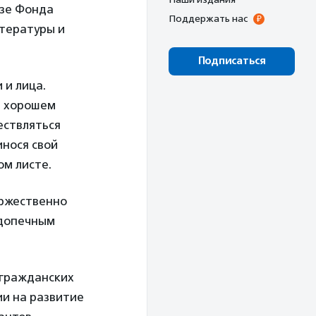
азе Фонда
Поддержать нас
тературы и
Подписаться
 и лица.
в хорошем
ествляться
инося свой
м листе.
оржественно
одопечным
 гражданских
ии на развитие