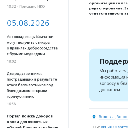
организаций со вс
10:32
·
Прислано НКО
редактирование. З
ответственность а
05.08.2026
Автовладельцы Камчатки
могут получить стикеры
о правилах добрососедства
с бурыми медведями
Поддерж
18:02
Мы работаем, 
Для родственников
информация и
пострадавших в результате
вопросу в бла
атаки беспилотников под
достигнем
Геленджиком открыли
горячую линию
16:58
Портал поиска доноров
Вологда
,
Волог
крови для животных
ТЕГИ:
акция «Дарите
«Одной Крови» заработал