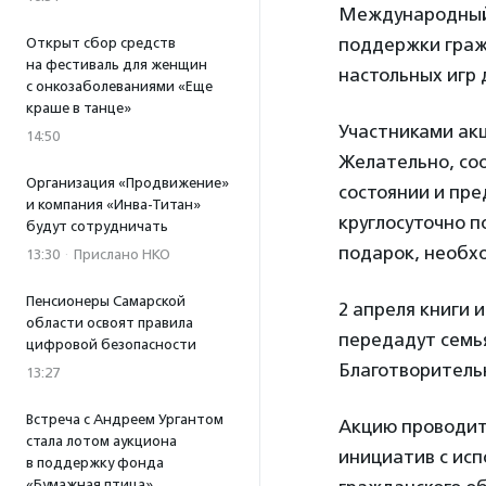
Международный 
поддержки граж
Открыт сбор средств
на фестиваль для женщин
настольных игр 
с онкозаболеваниями «Еще
краше в танце»
Участниками акц
14:50
Желательно, со
Организация «Продвижение»
состоянии и пре
и компания «Инва-Титан»
круглосуточно п
будут сотрудничать
подарок, необх
13:30
·
Прислано НКО
Пенсионеры Самарской
2 апреля книги 
области освоят правила
передадут семь
цифровой безопасности
Благотворитель
13:27
Встреча с Андреем Ургантом
Акцию проводит
стала лотом аукциона
инициатив с ис
в поддержку фонда
«Бумажная птица»