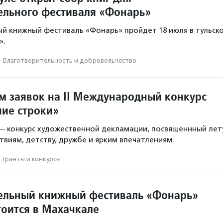
ельного фестиваля «Фонарь»
й книжный фестиваль «Фонарь» пройдет 18 июля в тульск
».
·
Благотвори­тель­ность и доброволь­чест­во
м заявок на II Международный конкурс
ние строки»
— конкурс художественной декламации, посвященнный лету
твиям, детству, дружбе и ярким впечатлениям.
·
Гранты и конкурсы
ельный книжный фестиваль «Фонарь»
тоится в Махачкале