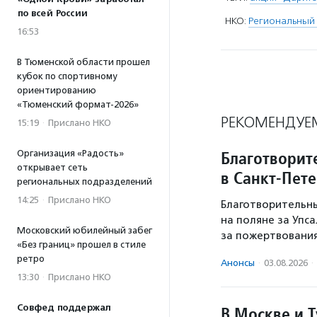
по всей России
НКО:
Региональный 
16:53
В Тюменской области прошел
кубок по спортивному
ориентированию
«Тюменский формат-2026»
РЕКОМЕНДУЕ
15:19
·
Прислано НКО
Благотворит
Организация «Радость»
открывает сеть
в Санкт-Пет
региональных подразделений
14:25
·
Прислано НКО
Благотворительны
на поляне за Упс
Московский юбилейный забег
за пожертвовани
«Без границ» прошел в стиле
ретро
Анонсы
·
03.08.2026
·
13:30
·
Прислано НКО
Совфед поддержал
В Москве и Т