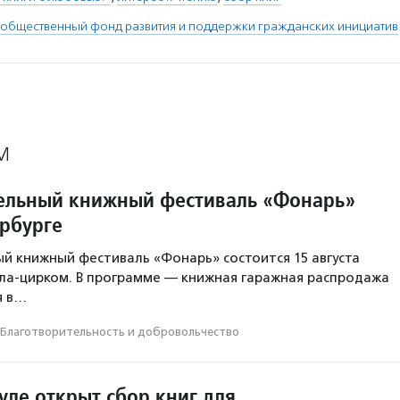
общественный фонд развития и поддержки гражданских инициатив
М
ельный книжный фестиваль «Фонарь»
ербурге
й книжный фестиваль «Фонарь» состоится 15 августа
ала-цирком. В программе — книжная гаражная распродажа
я в…
Благотвори­тель­ность и доброволь­чест­во
уле открыт сбор книг для