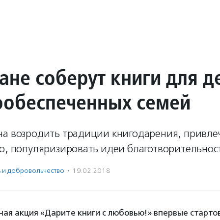
ане соберут книги для д
ообеспеченных семей
на возродить традиции книгодарения, привле
ию, популяризировать идеи благотворительнос
ь и доброволь­чест­во
·
19.02.2018
ая акция «Дарите книги с любовью!» впервые стартов