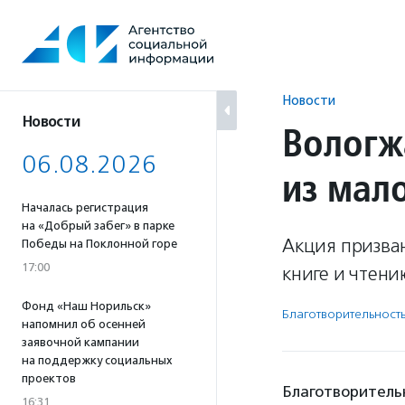
Перейти
к
содержанию
Новости
Новости
Вологж
06.08.2026
из мал
Началась регистрация
на «Добрый забег» в парке
Акция призва
Победы на Поклонной горе
17:00
книге и чтен
Фонд «Наш Норильск»
Благотвори­тель­ност
напомнил об осенней
заявочной кампании
на поддержку социальных
проектов
Благотворительн
16:31