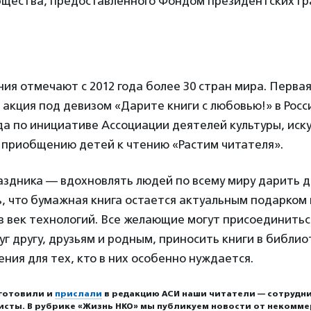
бщества, предоставленного Фондом президентских гр
ия отмечают с 2012 года более 30 стран мира. Перва
акция под девизом «Дарите книги с любовью!» в Росс
да по инициативе Ассоциации деятелей культуры, иску
 приобщению детей к чтению «Растим читателя».
раздника — вдохновлять людей по всему миру дарить 
ь, что бумажная книга остается актуальным подарком 
в век технологий. Все желающие могут присоединиться
уг другу, друзьям и родным, приносить книги в библио
ния для тех, кто в них особенно нуждается.
готовили и
прислали
в редакцию АСИ наши читатели — сотрудни
исты. В рубрике «Жизнь НКО» мы публикуем новости от некомм