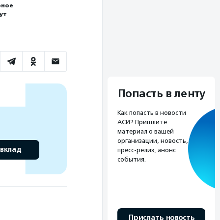
рное
ут
Попасть в ленту
Как попасть в новости
АСИ? Пришлите
материал о вашей
организации, новость,
 вклад
пресс-релиз, анонс
события.
Прислать новость