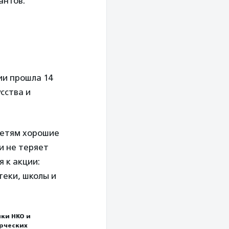
антов.
я
ии прошла 14
сства и
детям хорошие
и не теряет
 к акции:
теки, школы и
ки НКО и
ерческих