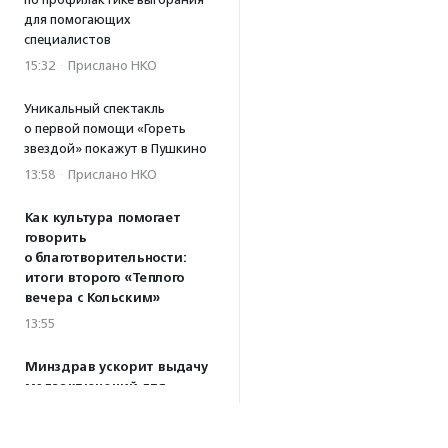
для помогающих
специалистов
15:32
·
Прислано НКО
Уникальный спектакль
о первой помощи «Гореть
звездой» покажут в Пушкино
13:58
·
Прислано НКО
Как культура помогает
говорить
о благотворительности:
итоги второго «Теплого
вечера с Кольским»
13:55
Минздрав ускорит выдачу
медзаключений для
будущих опекунов
13:21