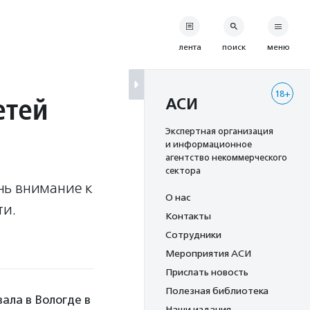
лента
поиск
меню
18+
етей
АСИ
Экспертная организация
и информационное
агентство некоммерческого
сектора
чь внимание к
О нас
ти.
Контакты
Сотрудники
Мероприятия АСИ
Прислать новость
Полезная библиотека
ала в Вологде в
Наши издания