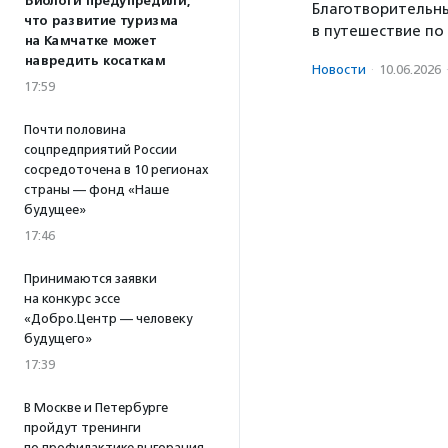
Биологи предупредили,
Благотворительн
что развитие туризма
в путешествие по
на Камчатке может
навредить косаткам
Новости
·
10.06.2026
17:59
Почти половина
соцпредприятий России
сосредоточена в 10 регионах
страны — фонд «Наше
будущее»
17:46
Принимаются заявки
на конкурс эссе
«Добро.Центр — человеку
будущего»
17:39
В Москве и Петербурге
пройдут тренинги
по профилактике выгорания