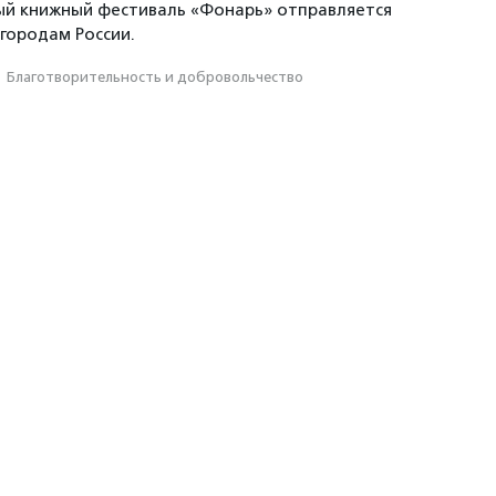
ый книжный фестиваль «Фонарь» отправляется
 городам России.
·
Благотвори­тель­ность и доброволь­чест­во