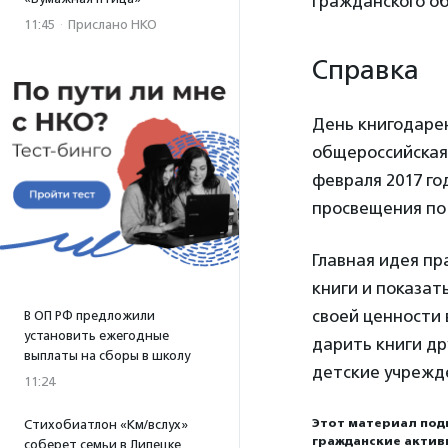
гражданского о
11:45
·
Прислано НКО
Справка
День книгодарен
общероссийская 
февраля 2017 го
просвещения по
Главная идея п
книги и показат
своей ценности 
В ОП РФ предложили
установить ежегодные
дарить книги др
выплаты на сборы в школу
детские учрежде
11:24
Этот материал под
Стихобиатлон «Км/вслух»
гражданские актив
соберет семьи в Липецке