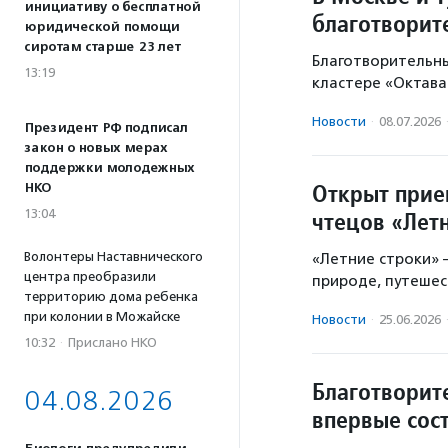
инициативу о бесплатной
благотворит
юридической помощи
сиротам старше 23 лет
Благотворительны
13:19
кластере «Октава
Новости
·
08.07.2026
Президент РФ подписал
закон о новых мерах
поддержки молодежных
Открыт прие
НКО
13:04
чтецов «Лет
Волонтеры Наставнического
«Летние строки» 
центра преобразили
природе, путешес
территорию дома ребенка
при колонии в Можайске
Новости
·
25.06.2026
10:32
·
Прислано НКО
Благотворит
04.08.2026
впервые сос