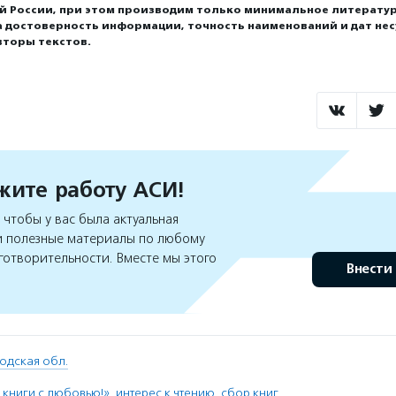
ей России, при этом производим только минимальное литерату
а достоверность информации, точность наименований и дат нес
вторы текстов.
ите работу АСИ!
чтобы у вас была актуальная
 полезные материалы по любому
готворительности. Вместе мы этого
Внести
одская обл.
 книги с любовью!»
,
интерес к чтению
,
сбор книг