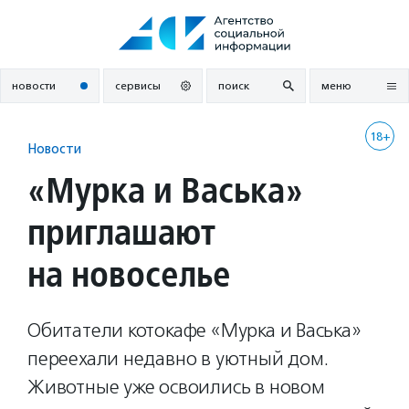
Перейти
к
содержанию
новости
сервисы
поиск
меню
18+
Новости
«Мурка и Васька»
приглашают
на новоселье
Обитатели котокафе «Мурка и Васька»
переехали недавно в уютный дом.
Животные уже освоились в новом