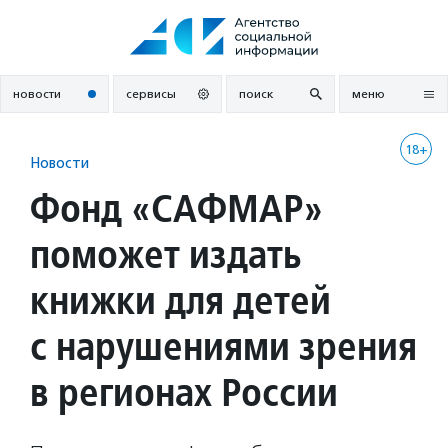
Перейти
к
содержанию
новости
сервисы
поиск
меню
18+
Новости
Фонд «САФМАР»
поможет издать
книжки для детей
с нарушениями зрения
в регионах России