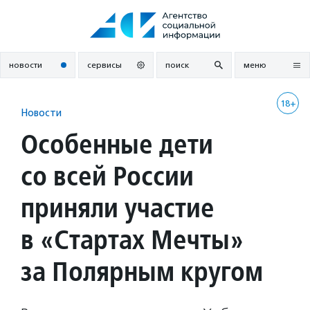
Перейти
к
содержанию
новости
сервисы
поиск
меню
18+
Новости
Особенные дети
со всей России
приняли участие
в «Стартах Мечты»
за Полярным кругом