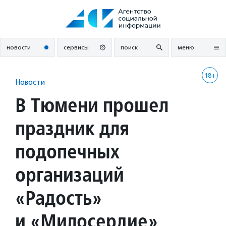
Перейти
к
содержанию
новости
сервисы
поиск
меню
18+
Новости
В Тюмени прошел
праздник для
подопечных
организаций
«Радость»
и «Милосердие»