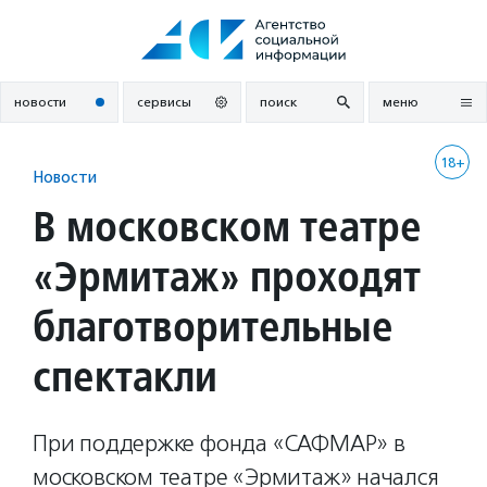
Перейти
к
содержанию
новости
сервисы
поиск
меню
18+
Новости
В московском театре
«Эрмитаж» проходят
благотворительные
спектакли
При поддержке фонда «САФМАР» в
московском театре «Эрмитаж» начался