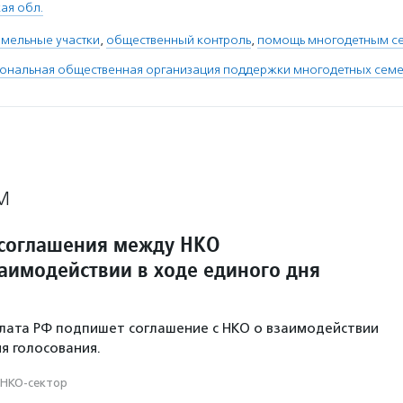
ая обл.
емельные участки
,
общественный контроль
,
помощь многодетным с
ональная общественная организация поддержки многодетных семе
М
соглашения между НКО
заимодействии в ходе единого дня
лата РФ подпишет соглашение с НКО о взаимодействии
я голосования.
НКО-сектор