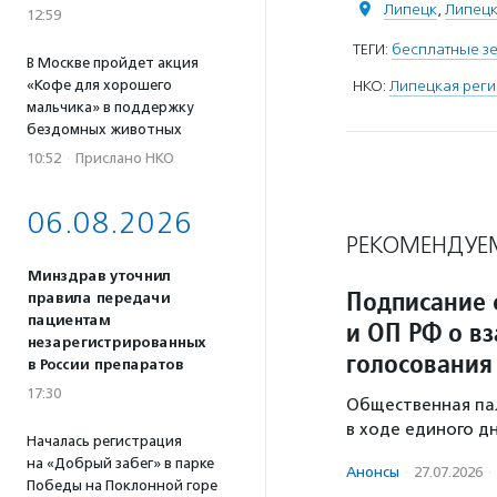
Липецк
,
Липецк
12:59
ТЕГИ:
бесплатные з
В Москве пройдет акция
НКО:
Липецкая реги
«Кофе для хорошего
мальчика» в поддержку
бездомных животных
10:52
·
Прислано НКО
06.08.2026
РЕКОМЕНДУЕ
Минздрав уточнил
Подписание 
правила передачи
пациентам
и ОП РФ о в
незарегистрированных
голосования
в России препаратов
17:30
Общественная па
в ходе единого дн
Началась регистрация
на «Добрый забег» в парке
Анонсы
·
27.07.2026
·
Победы на Поклонной горе