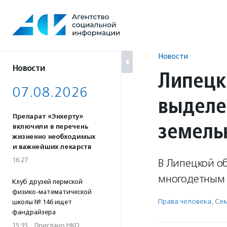
Перейти
к
содержанию
Новости
Новости
Липецк
07.08.2026
выделе
Препарат «Энхерту»
земель
включили в перечень
жизненно необходимых
и важнейших лекарств
16:27
В Липецкой о
многодетным 
Клуб друзей пермской
физико-математической
Права человека
,
Сем
школы № 146 ищет
фандрайзера
15:35
·
Прислано НКО