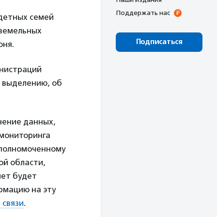
Поддержать нас
детных семей
 земельных
Подписаться
юня.
инистраций
к выделению, об
нение данных,
 мониторинга
уполномоченному
ой области,
чет будет
рмацию на эту
 связи
.