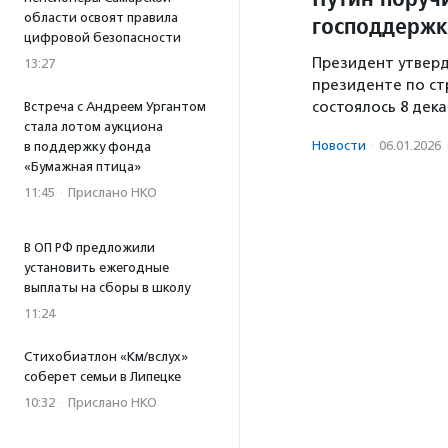
господдержк
области освоят правила
цифровой безопасности
Президент утверд
13:27
президенте по ст
состоялось 8 дека
Встреча с Андреем Ургантом
стала лотом аукциона
Новости
·
06.01.2026
в поддержку фонда
«Бумажная птица»
11:45
·
Прислано НКО
В ОП РФ предложили
установить ежегодные
выплаты на сборы в школу
11:24
Стихобиатлон «Км/вслух»
соберет семьи в Липецке
10:32
·
Прислано НКО