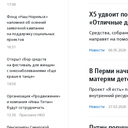
17:00
X5 удвоит п
Фонд «Наш Норильск»
«Отличные д
напомнил об осенней
заявочной кампании
Средства, собран
на поддержку социальных
направят на пом
проектов
16:31
Новости
·
06.05.2026
Открыт сбор средств
на фестиваль для женщин
В Перми нач
с онкозаболеваниями «Еще
матерям дет
краше в танце»
14:50
Проект «Я есть» 
внутренний ресурс
Организация «Продвижение»
и компания «Инва-Титан»
Новости
·
27.02.2026
будут сотрудничать
13:30
·
Прислано НКО
Путин поруч
Пенсионеры Самарской