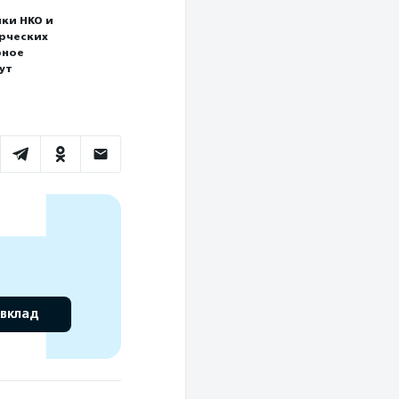
ки НКО и
ерческих
рное
ут
 вклад