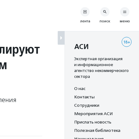
лента
поиск
меню
18+
олируют
АСИ
ям
Экспертная организация
и информационное
агентство некоммерческого
сектора
О нас
Контакты
ления
Сотрудники
Мероприятия АСИ
Прислать новость
Полезная библиотека
Наши издания