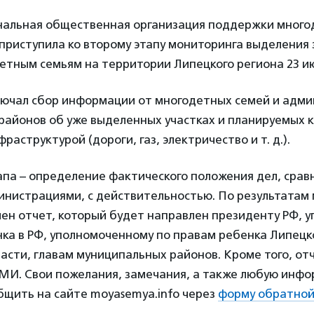
нальная общественная организация поддержки много
приступила ко второму этапу мониторинга выделения
етным семьям на территории Липецкого региона 23 и
лючал сбор информации от многодетных семей и адм
районов об уже выделенных участках и планируемых 
аструктурой (дороги, газ, электричество и т. д.).
апа – определение фактического положения дел, срав
инистрациями, с действительностью. По результатам
лен отчет, который будет направлен президенту РФ, 
ка в РФ, уполномоченному по правам ребенка Липецк
асти, главам муниципальных районов. Кроме того, от
СМИ. Свои пожелания, замечания, а также любую инфо
бщить на сайте moyasemya.info через
форму обратной