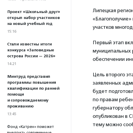
Липецкая регио
Проект «Школьный друг»
открыл набор участников
«Благополучие» 
на новый учебный год
участков многод
15:16
Первый этап вк
Стали известны итоги
конкурса «Заповедные
муниципальных 
острова России — 2026»
обеспечении инфр
14:21
Цель второго эт
Минтруд представил
заявленных адм
программы повышения
квалификации по ранней
будет подготов
помощи
по правам ребен
и сопровождаемому
проживанию
губернатору обл
13:45
опубликован в 
тему можно соо
Фонд «Катрен» поможет
внедрить современные