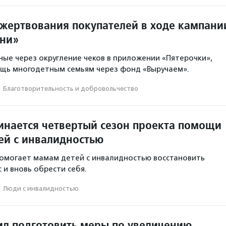
ожертвования покупателей в ходе кампани
ни»
ные через округление чеков в приложении «Пятерочки»,
ощь многодетным семьям через фонд «Выручаем».
·
Благотвори­тель­ность и доброволь­чест­во
инается четвертый сезон проекта помощи
ей с инвалидностью
помогает мамам детей с инвалидностью восстановить
 и вновь обрести себя.
·
Люди с инвалидностью
ил подготовить меры по увеличению