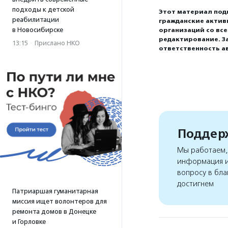
подходы к детской
Этот материал под
реабилитации
гражданские актив
в Новосибирске
организаций со вс
редактирование. З
13:15
·
Прислано НКО
ответственность а
Поддерж
Мы работаем, 
информация и
вопросу в бла
достигнем
Патриаршая гуманитарная
миссия ищет волонтеров для
ремонта домов в Донецке
и Горловке