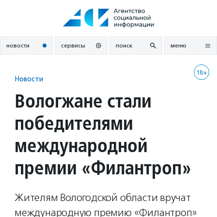
Перейти
к
содержанию
новости
сервисы
поиск
меню
18+
Новости
Вологжане стали
победителями
международной
премии «Филантроп»
Жителям Вологодской области вручат
международную премию «Филантроп»