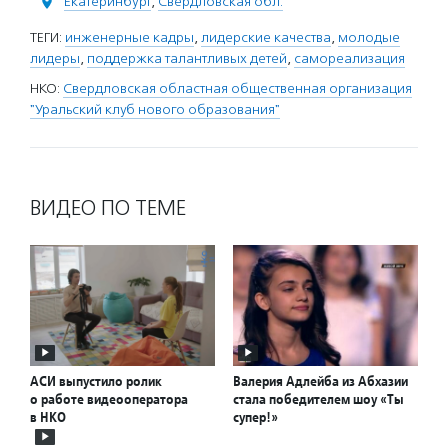
Екатеринбург
,
Свердловская обл.
ТЕГИ:
инженерные кадры
,
лидерские качества
,
молодые
лидеры
,
поддержка талантливых детей
,
самореализация
НКО:
Свердловская областная общественная организация
"Уральский клуб нового образования"
ВИДЕО ПО ТЕМЕ
АСИ выпустило ролик
Валерия Адлейба из Абхазии
о работе видеооператора
стала победителем шоу «Ты
в НКО
супер!»