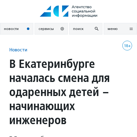
Перейти
к
содержанию
новости
сервисы
поиск
меню
18+
Новости
В Екатеринбурге
началась смена для
одаренных детей –
начинающих
инженеров