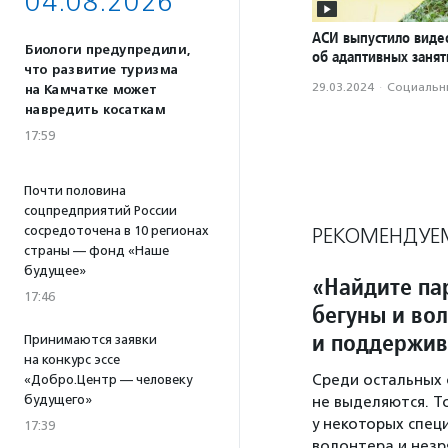
04.08.2026
АСИ выпустило вид
Биологи предупредили,
об адаптивных занят
что развитие туризма
29.03.2024
·
Социальн
на Камчатке может
навредить косаткам
17:59
Почти половина
соцпредприятий России
сосредоточена в 10 регионах
РЕКОМЕНДУЕ
страны — фонд «Наше
будущее»
«Найдите па
17:46
бегуны и во
и поддержив
Принимаются заявки
на конкурс эссе
Среди остальных 
«Добро.Центр — человеку
будущего»
не выделяются. Т
у некоторых спец
17:39
волонтера и незря