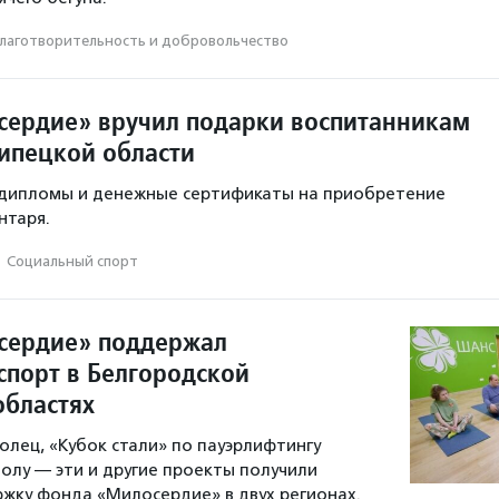
лаготвори­тель­ность и доброволь­чест­во
ердие» вручил подарки воспитанникам
ипецкой области
л дипломы и денежные сертификаты на приобретение
нтаря.
·
Социальный спорт
сердие» поддержал
спорт в Белгородской
областях
олец, «Кубок стали» по пауэрлифтингу
болу — эти и другие проекты получили
жку фонда «Милосердие» в двух регионах.