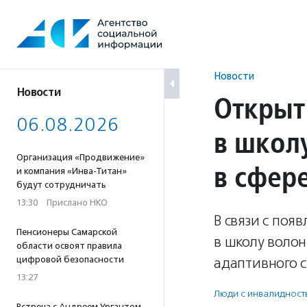
Перейти
к
содержанию
Новости
Новости
Открыт
06.08.2026
в школ
Организация «Продвижение»
в сфер
и компания «Инва-Титан»
будут сотрудничать
13:30
·
Прислано НКО
В связи с по
Пенсионеры Самарской
в школу воло
области освоят правила
цифровой безопасности
адаптивного с
13:27
Люди с инвалидност
Встреча с Андреем Ургантом