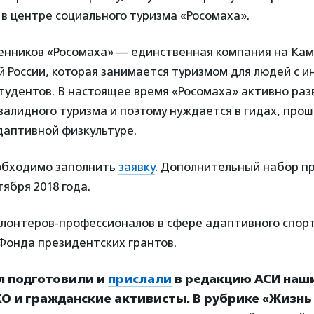
в центре социального туризма «Росомаха».
енников «Росомаха» — единственная компания на Кам
й России, которая занимается туризмом для людей с 
тудентов. В настоящее время «Росомаха» активно ра
валидного туризма и поэтому нуждается в гидах, про
даптивной физкультуре.
обходимо заполнить
заявку
. Дополнительный набор пр
тября 2018 года.
олонтеров-профессионалов в сфере адаптивного спорт
Фонда президентских грантов.
л подготовили и
прислали
в редакцию АСИ наш
О и гражданские активисты. В рубрике «Жизнь