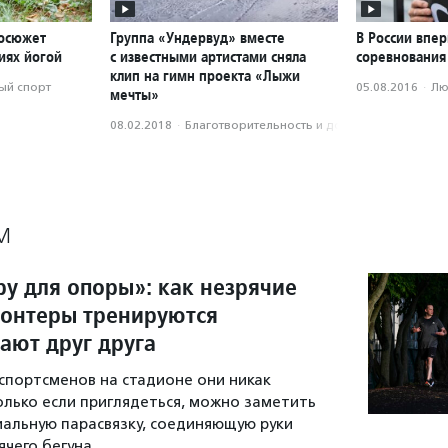
еосюжет
Группа «Ундервуд» вместе
В России впе
иях йогой
с известными артистами сняла
соревнования
клип на гимн проекта «Лыжи
ый спорт
05.08.2016
·
Лю
мечты»
08.02.2018
·
Благотвори­тель­ность и доброволь­чест­во
М
ру для опоры»: как незрячие
лонтеры тренируются
ают друг друга
спортсменов на стадионе они никак
олько если приглядеться, можно заметить
иальную парасвязку, соединяющую руки
чего бегуна.