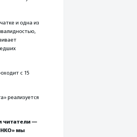
чатке и одна из
инвалидностью,
звивает
шедших
оходит с 15
а» реализуется
и читатели —
 НКО» мы