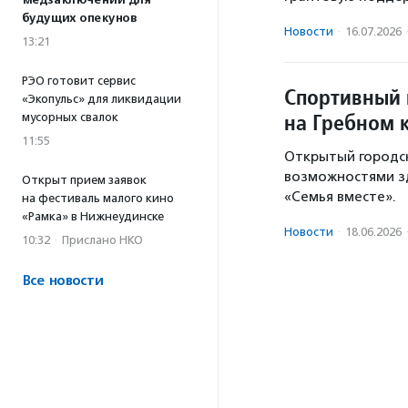
медзаключений для
будущих опекунов
Новости
·
16.07.2026
13:21
РЭО готовит сервис
Спортивный 
«Экопульс» для ликвидации
на Гребном 
мусорных свалок
11:55
Открытый городск
возможностями з
Открыт прием заявок
«Семья вместе».
на фестиваль малого кино
«Рамка» в Нижнеудинске
Новости
·
18.06.2026
10:32
·
Прислано НКО
Все новости