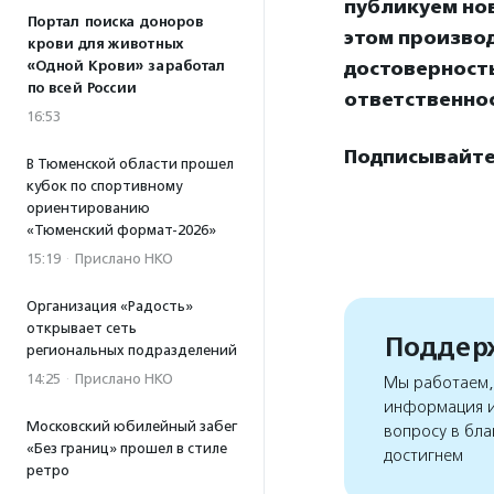
публикуем нов
Портал поиска доноров
этом произво
крови для животных
«Одной Крови» заработал
достоверност
по всей России
ответственнос
16:53
Подписывайтес
В Тюменской области прошел
кубок по спортивному
ориентированию
«Тюменский формат-2026»
15:19
·
Прислано НКО
Организация «Радость»
открывает сеть
Поддерж
региональных подразделений
14:25
·
Прислано НКО
Мы работаем, 
информация и
Московский юбилейный забег
вопросу в бла
«Без границ» прошел в стиле
достигнем
ретро