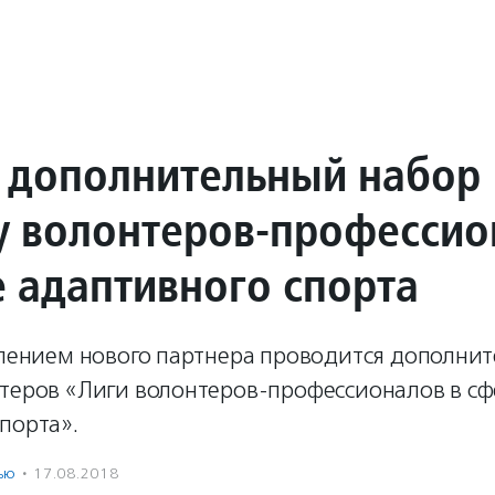
 дополнительный набор
у волонтеров-профессио
е адаптивного спорта
явлением нового партнера проводится дополни
нтеров «Лиги волонтеров-профессионалов в сф
порта».
ью
·
17.08.2018