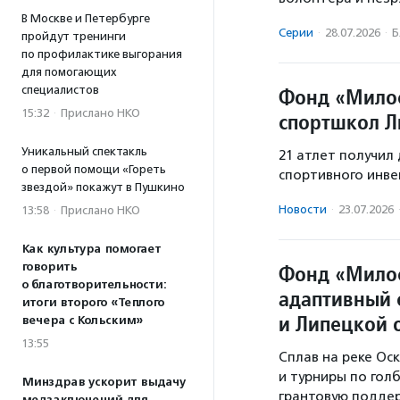
В Москве и Петербурге
Серии
·
28.07.2026
·
Б
пройдут тренинги
по профилактике выгорания
для помогающих
специалистов
Фонд «Милос
15:32
·
Прислано НКО
спортшкол Л
Уникальный спектакль
21 атлет получи
о первой помощи «Гореть
спортивного инве
звездой» покажут в Пушкино
Новости
·
23.07.2026
13:58
·
Прислано НКО
Как культура помогает
говорить
Фонд «Мило
о благотворительности:
адаптивный 
итоги второго «Теплого
и Липецкой 
вечера с Кольским»
13:55
Сплав на реке Оск
и турниры по гол
Минздрав ускорит выдачу
грантовую поддер