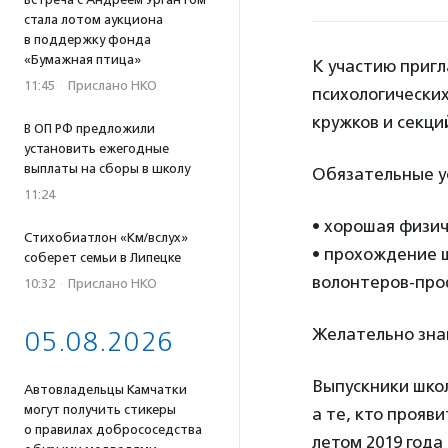
стала лотом аукциона
в поддержку фонда
«Бумажная птица»
К участию пригл
11:45
·
Прислано НКО
психологически
кружков и секци
В ОП РФ предложили
установить ежегодные
выплаты на сборы в школу
Обязательные у
11:24
• хорошая физич
Стихобиатлон «Км/вслух»
• прохождение ш
соберет семьи в Липецке
волонтеров-про
10:32
·
Прислано НКО
Желательно знан
05.08.2026
Выпускники шко
Автовладельцы Камчатки
могут получить стикеры
а те, кто прояв
о правилах добрососедства
летом 2019 года