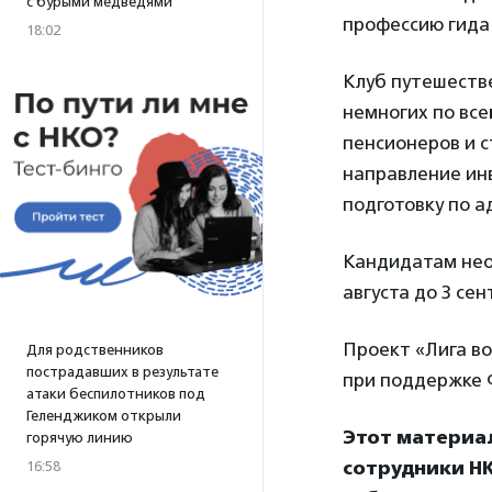
с бурыми медведями
профессию гида 
18:02
Клуб путешеств
немногих по все
пенсионеров и с
направление ин
подготовку по а
Кандидатам не
августа до 3 сен
Проект «Лига в
Для родственников
пострадавших в результате
при поддержке 
атаки беспилотников под
Геленджиком открыли
Этот материа
горячую линию
сотрудники НК
16:58