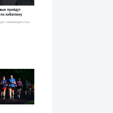
рвые пройдут
 по кибатлону
ди с инвалидностью