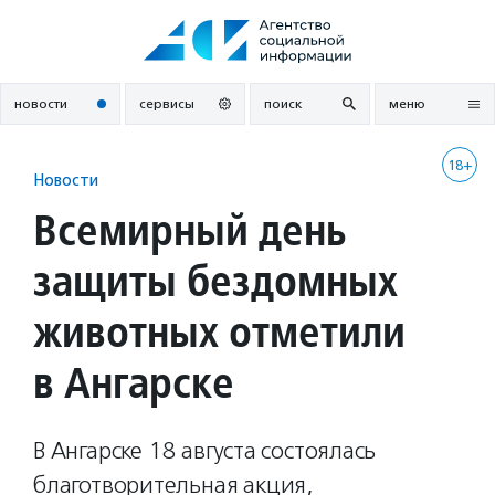
Перейти
к
содержанию
новости
сервисы
поиск
меню
18+
Новости
Всемирный день
защиты бездомных
животных отметили
в Ангарске
В Ангарске 18 августа состоялась
благотворительная акция,