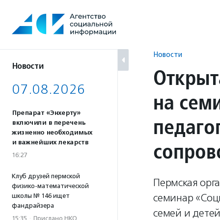
Перейти
к
содержанию
Новости
Новости
Открыт
07.08.2026
на сем
Препарат «Энхерту»
педаго
включили в перечень
жизненно необходимых
сопров
и важнейших лекарств
16:27
Клуб друзей пермской
Пермская орг
физико-математической
семинар «Соц
школы № 146 ищет
фандрайзера
семей и детей
15:35
·
Прислано НКО