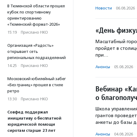
В Тюменской области прошел
Новости
·
06.08.2026
кубок по спортивному
ориентированию
«Тюменский формат-2026»
«День физку
15:19
·
Прислано НКО
Масштабный город
Организация «Радость»
пройдет в столиц
открывает сеть
при…
региональных подразделений
14:25
·
Прислано НКО
Анонсы
·
05.08.2026
·
Московский юбилейный забег
«Без границ» прошел в стиле
Вебинар «Ка
ретро
о благополу
13:30
·
Прислано НКО
Школа управлени
Совфед поддержал
грантов проведет
инициативу о бесплатной
анкеты до базы д
юридической помощи
сиротам старше 23 лет
Анонсы
·
04.08.2026
·