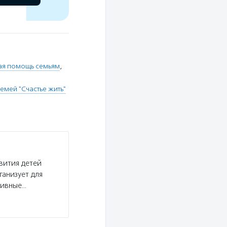
ая помощь семьям
,
емей "Счастье жить"
вития детей
ганизует для
тивные…