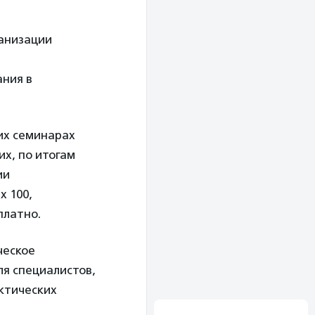
ганизации
ания в
их семинарах
их, по итогам
ии
х 100,
платно.
ческое
ля специалистов,
ктических