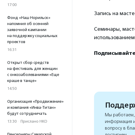
17:00
Запись на масте
Фонд «Наш Норильск»
напомнил об осенней
Семинары, масте
заявочной кампании
на поддержку социальных
использованием 
проектов
16:31
Подписывайтес
Открыт сбор средств
на фестиваль для женщин
с онкозаболеваниями «Еще
краше в танце»
14:50
Организация «Продвижение»
Поддерж
и компания «Инва-Титан»
будут сотрудничать
Мы работаем, 
информация и
13:30
·
Прислано НКО
вопросу в бла
Пенсионеры Самарской
достигнем