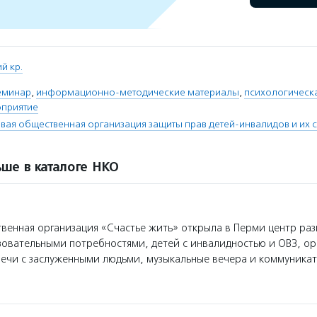
й кр.
еминар
,
информационно-методические материалы
,
психологическ
оприятие
вая общественная организация защиты прав детей-инвалидов и их с
ше в каталоге НКО
енная организация «Счастье жить» открыла в Перми центр раз
овательными потребностями, детей с инвалидностью и ОВЗ, ор
речи с заслуженными людьми, музыкальные вечера и коммуника