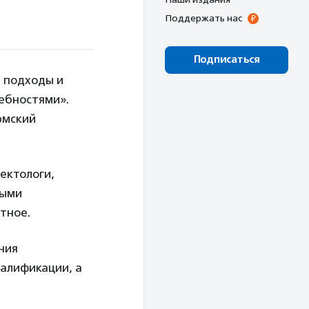
Поддержать нас
Подписаться
 подходы и
ебностями».
рмский
ектологи,
быми
тное.
ния
валификации, а