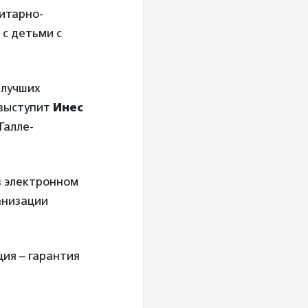
итарно-
с детьми с
 лучших
 выступит
Инес
Галле-
 в электронном
анизации
ия – гарантия