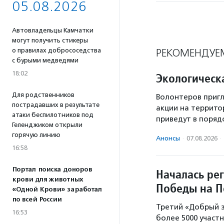
05.08.2026
Автовладельцы Камчатки
могут получить стикеры
о правилах добрососедства
РЕКОМЕНДУЕ
с бурыми медведями
18:02
Экологическ
Для родственников
Волонтеров пригл
пострадавших в результате
акции на террито
атаки беспилотников под
приведут в поряд
Геленджиком открыли
горячую линию
Анонсы
·
07.08.2026
·
16:58
Портал поиска доноров
Началась ре
крови для животных
Победы на П
«Одной Крови» заработал
по всей России
Третий «Добрый з
16:53
более 5000 участн