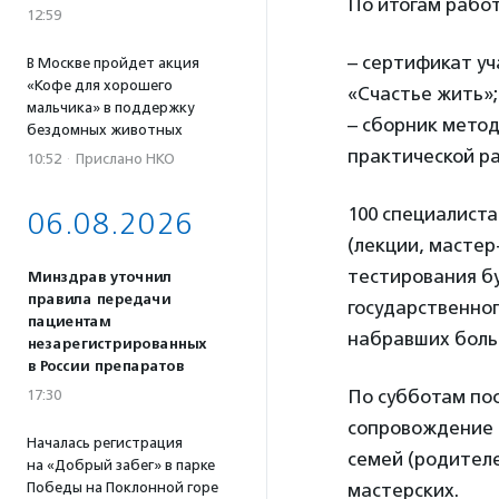
По итогам рабо
12:59
– сертификат уч
В Москве пройдет акция
«Кофе для хорошего
«Счастье жить»;
мальчика» в поддержку
– сборник метод
бездомных животных
практической р
10:52
·
Прислано НКО
100 специалиста
06.08.2026
(лекции, мастер
тестирования б
Минздрав уточнил
правила передачи
государственног
пациентам
набравших боль
незарегистрированных
в России препаратов
По субботам пос
17:30
сопровождение с
Началась регистрация
семей (родител
на «Добрый забег» в парке
Победы на Поклонной горе
мастерских.