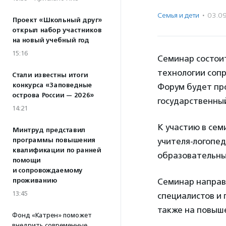
Семья и дети
·
03.0
Проект «Школьный друг»
открыл набор участников
на новый учебный год
15:16
Семинар состои
технологии соп
Стали известны итоги
конкурса «Заповедные
Форум будет про
острова России — 2026»
государственный
14:21
К участию в сем
Минтруд представил
программы повышения
учителя-логопе
квалификации по ранней
образовательны
помощи
и сопровождаемому
проживанию
Семинар направ
13:45
специалистов и 
также на повыш
Фонд «Катрен» поможет
внедрить современные