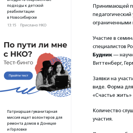
Принимающей пл
подходы к детской
реабилитации
педагогический
в Новосибирске
ограниченными 
13:15
·
Прислано НКО
Участие в семин
специалистов Ро
Будник
— научн
Виттенберг, Гер
Заявки на участ
виде. Форма дл
«Счастье жить»
Количество слу
Патриаршая гуманитарная
миссия ищет волонтеров для
участия.
ремонта домов в Донецке
и Горловке