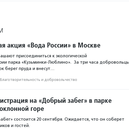
М
ая акция «Вода России» в Москве
ашают присоединиться к экологической
рии парка «Кузьминки-Люблино». За три часа добровольц
ок берег пруда и внесут…
Благотвори­тель­ность и доброволь­чест­во
гистрация на «Добрый забег» в парке
оклонной горе
абег» состоится 20 сентября. Ожидается, что он соберет
иков и гостей.