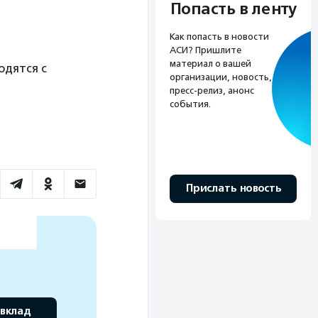
Попасть в ленту
Как попасть в новости
АСИ? Пришлите
материал о вашей
одятся с
организации, новость,
пресс-релиз, анонс
события.
Прислать новость
 вклад