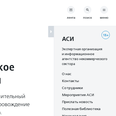
лента
поиск
меню
18+
АСИ
Экспертная организация
и информационное
агентство некоммерческого
кое
сектора
О нас
и
Контакты
Сотрудники
Мероприятия АСИ
ючительный
Прислать новость
провождение
Полезная библиотека
.
Наши издания