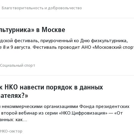
·
Благотвори­тель­ность и доброволь­чест­во
льтурника» в Москве
ской фестиваль, приуроченный ко Дню физкультурника,
е 8 и 9 августа. Фестиваль проводит АНО «Московский спор
Социальный спорт
к НКО навести порядок в данных
чателях?»
я некоммерческими организациями Фонда президентских
 второй вебинар из серии «НКО.Цифровизация» — «От
анных: как…
НКО-сектор