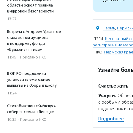
области освоят правила
цифровой безопасности
13:27
Пермь
,
Пермски
Встреча с Андреем Ургантом
стала лотом аукциона
ТЕГИ:
бесплатный с
в поддержку фонда
регистрация на мер
«Бумажная птица»
НКО:
Пермская крае
11:45
·
Прислано НКО
Узнайте боль
В ОП РФ предложили
установить ежегодные
Счастье жить
выплаты на сборы в школу
11:24
Услуги:
Обществ
с особыми образ
Стихобиатлон «Км/вслух»
подопечных вст
соберет семьи в Липецке
Подробнее
10:32
·
Прислано НКО