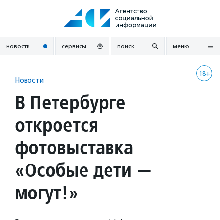
Перейти
к
содержанию
новости
сервисы
поиск
меню
18+
Новости
В Петербурге
откроется
фотовыставка
«Особые дети —
могут!»