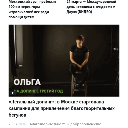
Московский врач пробежит
21 марта — Международный
100 км через горы
день человека с синдромом
и тропический лес ради
Дауна (ВИДЕО)
помощи детям
«Легальный допинг»: в Москве стартовала
кампания для привлечения благотворительных
бегунов
20.07.2016
·
Благотвори­тель­ность и доброволь­чест­во