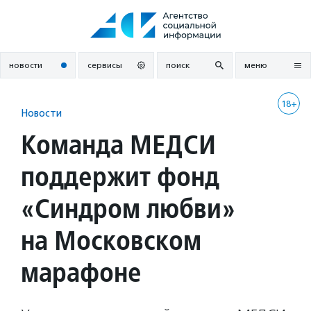
Перейти
к
содержанию
новости
сервисы
поиск
меню
18+
Новости
Команда МЕДСИ
поддержит фонд
«Синдром любви»
на Московском
марафоне