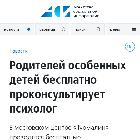
Перейти
к
содержанию
новости
сервисы
поиск
меню
18+
Новости
Родителей особенных
детей бесплатно
проконсультирует
психолог
В московском центре «Турмалин»
проводятся бесплатные