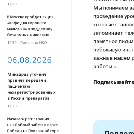
12:59
Мы понимаем ва
проведение урок
В Москве пройдет акция
«Кофе для хорошего
которые станов
мальчика» в поддержку
запоминает теле
бездомных животных
памятное письмо
10:52
·
Прислано НКО
небольшую инст
важна в нашем д
06.08.2026
работы!».
Минздрав уточнил
правила передачи
Подписывайтес
пациентам
незарегистрированных
в России препаратов
17:30
Началась регистрация
на «Добрый забег» в парке
Победы на Поклонной горе
Поддерж