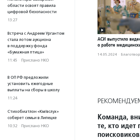
области освоят правила
цифровой безопасности
13:27
Встреча с Андреем Ургантом
АСИ выпустило вид
стала лотом аукциона
о работе медицинск
в поддержку фонда
«Бумажная птица»
14.05.2024
·
Благотвори
11:45
·
Прислано НКО
В ОП РФ предложили
установить ежегодные
выплаты на сборы в школу
11:24
РЕКОМЕНДУЕ
Стихобиатлон «Км/вслух»
Команда, вни
соберет семьи в Липецке
те, кто идет
10:32
·
Прислано НКО
поисковиков