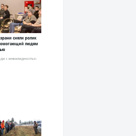
зрани сняли ролик
 помогающей людям
тью
ди с инвалидностью