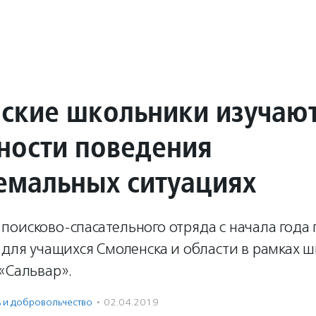
ские школьники изучаю
ности поведения
ремальных ситуациях
поисково-спасательного отряда с начала года
 для учащихся Смоленска и области в рамках 
«Сальвар».
ь и доброволь­чест­во
·
02.04.2019