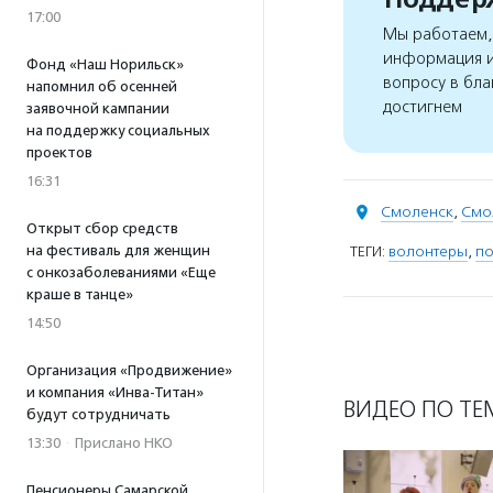
17:00
Мы работаем, 
информация и
Фонд «Наш Норильск»
вопросу в бла
напомнил об осенней
достигнем
заявочной кампании
на поддержку социальных
проектов
16:31
Смоленск
,
Смо
Открыт сбор средств
на фестиваль для женщин
ТЕГИ:
волонтеры
,
по
с онкозаболеваниями «Еще
краше в танце»
14:50
Организация «Продвижение»
и компания «Инва-Титан»
ВИДЕО ПО ТЕ
будут сотрудничать
13:30
·
Прислано НКО
Пенсионеры Самарской