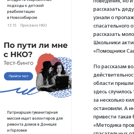
поведения, но и
подходы к детской
рассказать дедуш
реабилитации
узнали о пропаж
в Новосибирске
спасательного о
13:15
·
Прислано НКО
рассказать моло
Школьники акти
«Помощники Сал
По рассказам в
действительност
области пришли 
здесь случилось
за несколько ки
остановили. А и
Патриаршая гуманитарная
привести такая 
миссия ищет волонтеров для
ремонта домов в Донецке
«Методика пров
и Горловке
спасательных о