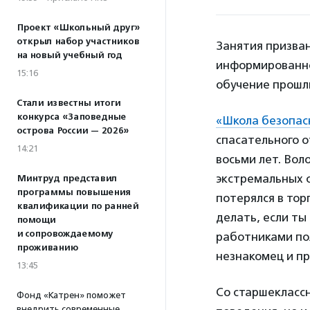
Проект «Школьный друг»
открыл набор участников
Занятия призва
на новый учебный год
информированно
15:16
обучение прошли
Стали известны итоги
конкурса «Заповедные
«Школа безопас
острова России — 2026»
спасательного 
14:21
восьми лет. Во
экстремальных с
Минтруд представил
программы повышения
потерялся в тор
квалификации по ранней
делать, если ты
помощи
и сопровождаемому
работниками пол
проживанию
незнакомец и пр
13:45
Со старшеклассн
Фонд «Катрен» поможет
внедрить современные