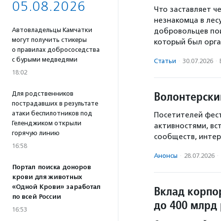
05.08.2026
Что заставляет че
незнакомца в лесу
Автовладельцы Камчатки
добровольцев пои
могут получить стикеры
который был орг
о правилах добрососедства
с бурыми медведями
Статьи
·
30.07.2026
·
18:02
Волонтерски
Для родственников
пострадавших в результате
атаки беспилотников под
Посетителей фест
Геленджиком открыли
активностями, вс
горячую линию
сообществ, интер
16:58
Анонсы
·
28.07.2026
·
Портал поиска доноров
крови для животных
«Одной Крови» заработал
Вклад корпо
по всей России
до 400 млрд 
16:53