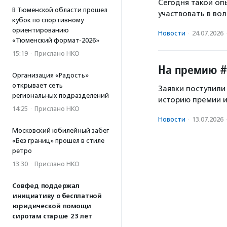
Сегодня такой оп
В Тюменской области прошел
участвовать в во
кубок по спортивному
ориентированию
Новости
·
24.07.2026
«Тюменский формат-2026»
15:19
·
Прислано НКО
На премию #
Организация «Радость»
открывает сеть
Заявки поступили
региональных подразделений
историю премии и
14:25
·
Прислано НКО
Новости
·
13.07.2026
Московский юбилейный забег
«Без границ» прошел в стиле
ретро
13:30
·
Прислано НКО
Совфед поддержал
инициативу о бесплатной
юридической помощи
сиротам старше 23 лет