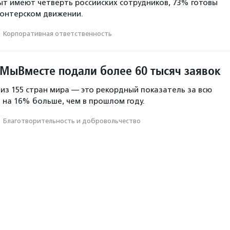
ыт имеют четверть российских сотрудников, 73% готовы
лонтерском движении.
·
Корпоративная ответственность
МыВместе подали более 60 тысяч заявок
 из 155 стран мира — это рекордный показатель за всю
 на 16% больше, чем в прошлом году.
·
Благотвори­тель­ность и доброволь­чест­во