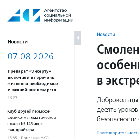
Перейти
к
содержанию
Новости
Новости
Смолен
07.08.2026
особен
Препарат «Энхерту»
в экст
включили в перечень
жизненно необходимых
и важнейших лекарств
16:27
Добровольцы 
десять уроков
Клуб друзей пермской
физико-математической
безопасности 
школы № 146 ищет
фандрайзера
Благотвори­тель­ност
15:35
·
Прислано НКО