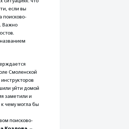
х ситуациях: что
ти, если вы
а поисково-
. Важно
остов.
 названием
верждается
коле Смоленской
я инструкторов
ешили уйти домой
мя заметили и
 к чему могла бы
вом поисково-
а Козлова
. –