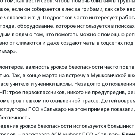
 о том, как вести себя, чтобы помочь близким в трудны
ке, если он собирается в лес за грибами; как себя вес
е человека и т. д. Подростков часто интересует работ
тряда, оборудование, которое используется в поисках
дым людям о том, что помогать можно с помощью реп
вно откликаются и даже создают чаты в соцсетях под
ьвар».
олонтеров, важность уроков безопасности часто подт
ью. Так, в конце марта на встречу в Мушковичской ш
все учителя и ученики школы. Незадолго до появлени
 ЧП: трое первоклассников, никого не предупредив, р
лометров пешком по оживленной трассе. Детей вовре
нструкторы ПСО «Сальвар» на этом примере показали,
беспечность.
едения уроков безопасности используется большинст
трядов, – рассказала АСИ инфорг ПСО «Сальвар»
Елен