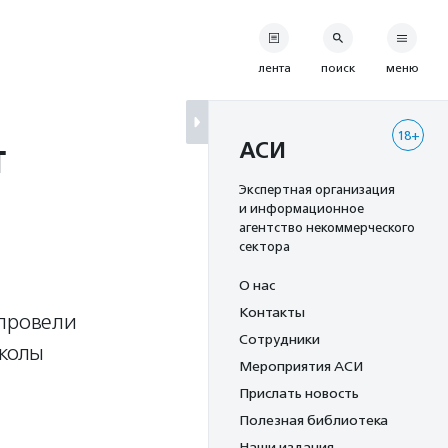
лента
поиск
меню
18+
т
АСИ
Экспертная организация
и информационное
агентство некоммерческого
сектора
О нас
Контакты
 провели
Сотрудники
школы
Мероприятия АСИ
Прислать новость
Полезная библиотека
Наши издания