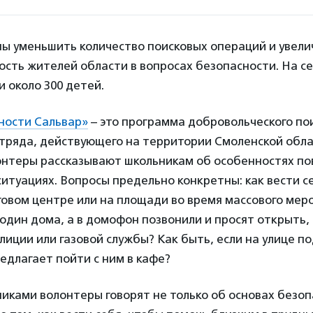
ны уменьшить количество поисковых операций и увели
сть жителей области в вопросах безопасности. На с
 около 300 детей.
ности Сальвар»
– это программа добровольческого по
отряда, действующего на территории Смоленской обл
лонтеры рассказывают школьникам об особенностях по
итуациях. Вопросы предельно конкретны: как вести се
говом центре или на площади во время массового мер
 один дома, а в домофон позвонили и просят открыть,
иции или газовой службы? Как быть, если на улице п
едлагает пойти с ним в кафе?
иками волонтеры говорят не только об основах безо