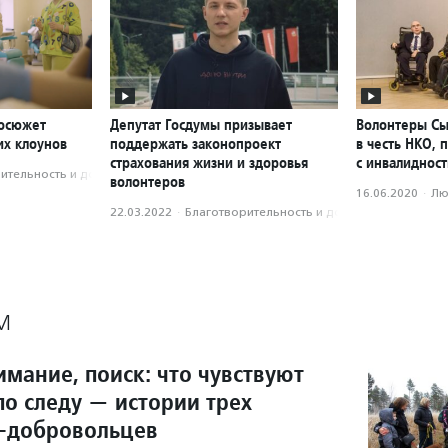
еосюжет
Депутат Госдумы призывает
Волонтеры Сы
их клоунов
поддержать законопроект
в честь НКО,
страхования жизни и здоровья
с инвалиднос
­тель­ность и доброволь­чест­во
волонтеров
16.06.2020
·
Лю
22.03.2022
·
Благотвори­тель­ность и доброволь­чест­во
М
мание, поиск: что чувствуют
 по следу — истории трех
-добровольцев