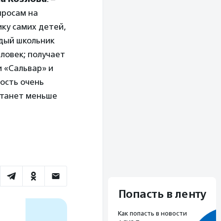
просам на
ику самих детей,
ждый школьник
ловек; получает
и «Сальвар» и
ость очень
 станет меньше
Попасть в ленту
Как попасть в новости