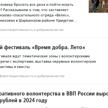
ловека бросить все дела и пойти искать
? Рассказываем о том, что заставляет
сково-спасательного отряда «Велес»,
анизован в Шарканском районе Удмуртии…
Благотвори­тель­ность и доброволь­чест­во
й фестиваль «Время добра. Лето»
иваля ждут тематические зоны с волонтерскими
тречи с экспертами, выставка окружных волонтерских
активы и квесты.
Благотвори­тель­ность и доброволь­чест­во
ративного волонтерства в ВВП России выр
рублей в 2024 году