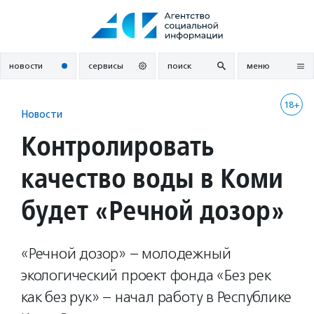
Перейти
к
содержанию
новости
сервисы
поиск
меню
18+
Новости
Контролировать
качество воды в Коми
будет «Речной дозор»
«Речной дозор» – молодежный
экологический проект фонда «Без рек
как без рук» – начал работу в Республике