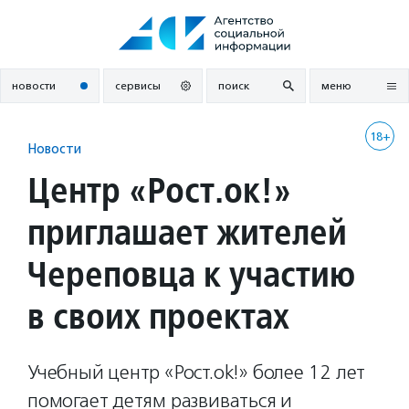
Перейти
к
содержанию
новости
сервисы
поиск
меню
18+
Новости
Центр «Рост.ок!»
приглашает жителей
Череповца к участию
в своих проектах
Учебный центр «Рост.ok!» более 12 лет
помогает детям развиваться и