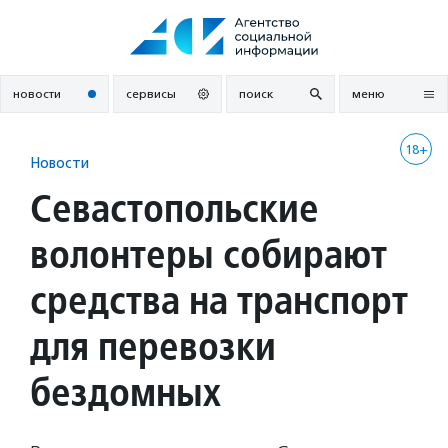
Перейти
к
содержанию
новости
сервисы
поиск
меню
18+
Новости
Севастопольские
волонтеры собирают
средства на транспорт
для перевозки
бездомных