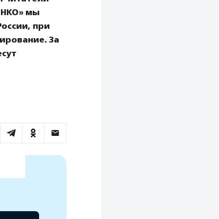
 НКО» мы
оссии, при
ирование. За
есут