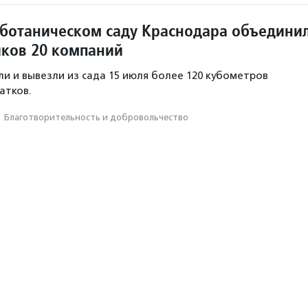
 ботаническом саду Краснодара объедини
иков 20 компаний
и и вывезли из сада 15 июля более 120 кубометров
атков.
·
Благотвори­тель­ность и доброволь­чест­во