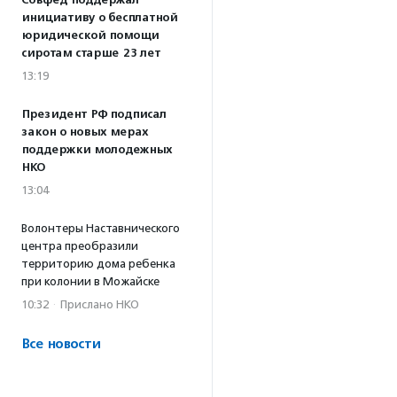
Совфед поддержал
инициативу о бесплатной
юридической помощи
сиротам старше 23 лет
13:19
Президент РФ подписал
закон о новых мерах
поддержки молодежных
НКО
13:04
Волонтеры Наставнического
центра преобразили
территорию дома ребенка
при колонии в Можайске
10:32
·
Прислано НКО
Все новости