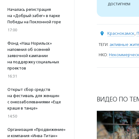
достигнем
Началась регистрация
на «Добрый забег» в парке
Победы на Поклонной горе
17:00
Краснокамск
,
П
Фонд «Наш Норильск»
ТЕГИ:
активные жит
напомнил об осенней
НКО:
Некоммерческа
заявочной кампании
на поддержку социальных
проектов
16:31
Открыт сбор средств
на фестиваль для женщин
ВИДЕО ПО ТЕ
с онкозаболеваниями «Еще
краше в танце»
14:50
Организация «Продвижение»
и компания «Инва-Титан»