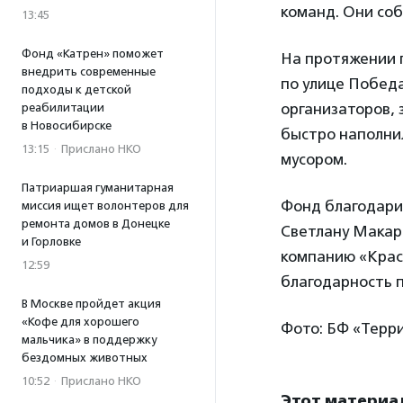
команд. Они соб
13:45
Фонд «Катрен» поможет
На протяжении 
внедрить современные
по улице Победа
подходы к детской
организаторов, 
реабилитации
в Новосибирске
быстро наполни
13:15
·
Прислано НКО
мусором.
Патриаршая гуманитарная
Фонд благодари
миссия ищет волонтеров для
ремонта домов в Донецке
Светлану Макар
и Горловке
компанию «Крас
12:59
благодарность 
В Москве пройдет акция
«Кофе для хорошего
Фото: БФ «Терри
мальчика» в поддержку
бездомных животных
10:52
·
Прислано НКО
Этот материа