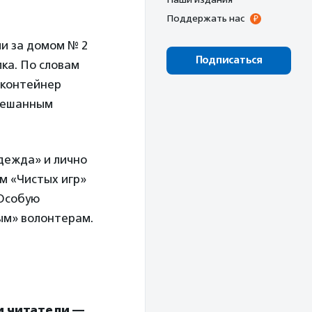
Поддержать нас
и за домом № 2
Подписаться
ка. По словам
й контейнер
смешанным
дежда» и лично
м «Чистых игр»
 Особую
ым» волонтерам.
и читатели —