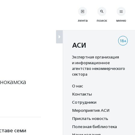
лента
поиск
меню
18+
АСИ
Экспертная организация
и информационное
агентство некоммерческого
сектора
снокамска
О нас
Контакты
Сотрудники
Мероприятия АСИ
Прислать новость
Полезная библиотека
оставе семи
Наши издания