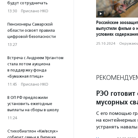
будут сотрудничать
13:30
·
Прислано НКО
Российские зоозащи
Пенсионеры Самарской
выпустили фильм о 
области освоят правила
условиях содержани
цифровой безопасности
25.10.2024
·
Окружающ
13:27
Встреча с Андреем Ургантом
стала лотом аукциона
в поддержку фонда
РЕКОМЕНДУЕ
«Бумажная птица»
11:45
·
Прислано НКО
РЭО готовит
В ОП РФ предложили
мусорных св
установить ежегодные
выплаты на сборы в школу
С его помощью гр
11:24
на контейнерных 
устранять навалы 
Стихобиатлон «Км/вслух»
соберет семьи в Липецке