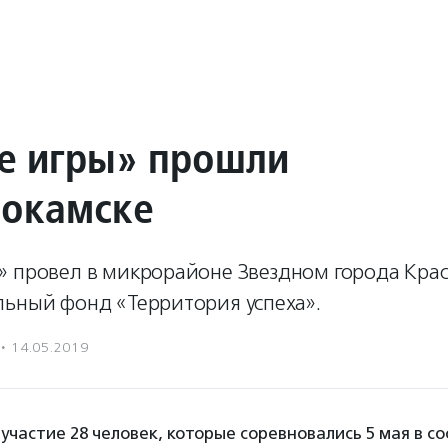
е игры» прошли
нокамске
» провел в микрорайоне Звездном города Кра
льный фонд «Территория успеха».
·
14.05.2019
 участие 28 человек, которые соревновались 5 мая в с