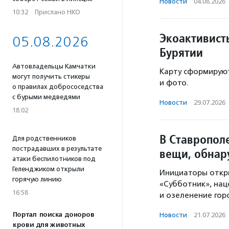
Новости
·
04.08.2026
10:32
·
Прислано НКО
Экоактивист
05.08.2026
Бурятии
Автовладельцы Камчатки
Карту сформируют
могут получить стикеры
и фото.
о правилах добрососедства
с бурыми медведями
Новости
·
29.07.2026
18:02
В Ставропол
Для родственников
пострадавших в результате
вещи, обнар
атаки беспилотников под
Геленджиком открыли
Инициаторы откры
горячую линию
«Субботник», нац
16:58
и озеленение гор
Портал поиска доноров
Новости
·
21.07.2026
крови для животных