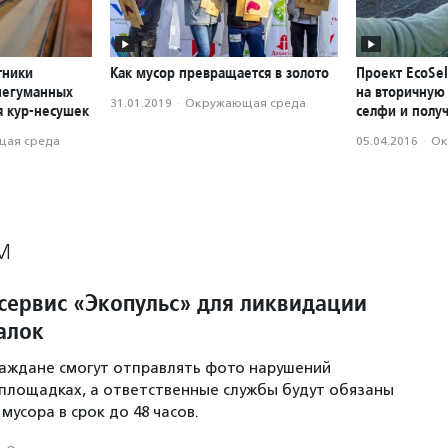
тники
Как мусор превращается в золото
Проект EcoSel
негуманных
на вторичную
31.01.2019
·
Окружающая среда
я кур-несушек
селфи и полу
ая среда
05.04.2016
·
Ок
М
 сервис «Экопульс» для ликвидации
алок
аждане смогут отправлять фото нарушений
площадках, а ответственные службы будут обязаны
мусора в срок до 48 часов.