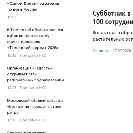
«Одной Крови» заработал
по всей России
Субботник в
16:53
100 сотрудн
В Тюменской области прошел
Волонтеры собрал
кубок по спортивному
растительных ост
ориентированию
«Тюменский формат-2026»
Новости
·
17.07.2026
15:19
·
Прислано НКО
Организация «Радость»
открывает сеть
региональных подразделений
14:25
·
Прислано НКО
Московский юбилейный забег
«Без границ» прошел в стиле
ретро
13:30
·
Прислано НКО