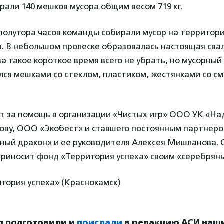
рали 140 мешков мусора общим весом 719 кг.
полутора часов команды собирали мусор на территори
. В небольшом пролеске образовалась настоящая свал
за такое короткое время всего не убрать, но мусорны
лся мешками со стеклом, пластиком, жестянками со 
т за помощь в организации «Чистых игр» ООО УК «На
ову, ООО «Экобест» и ставшего постоянным партнеро
ный дракон» и ее руководителя Алексея Мишланова.
приносит фонд «Территория успеха» своим «серебрян
тория успеха» (Краснокамск)
л подготовили и
прислали
в редакцию АСИ наш