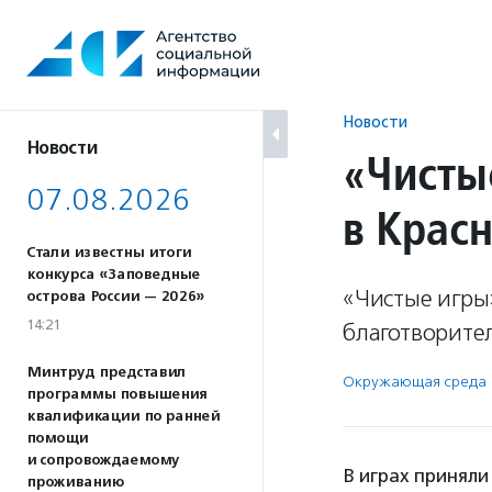
Перейти
к
содержанию
Новости
Новости
«Чисты
07.08.2026
в Крас
Стали известны итоги
конкурса «Заповедные
«Чистые игры
острова России — 2026»
14:21
благотворите
Минтруд представил
Окружающая среда
программы повышения
квалификации по ранней
помощи
и сопровождаемому
В играх приняли
проживанию