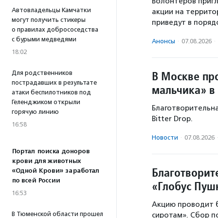
Волонтеров пригл
Автовладельцы Камчатки
акции на террито
могут получить стикеры
приведут в поряд
о правилах добрососедства
с бурыми медведями
Анонсы
·
07.08.2026
·
18:02
В Москве пр
Для родственников
пострадавших в результате
мальчика» в
атаки беспилотников под
Геленджиком открыли
Благотворительная
горячую линию
Bitter Drop.
16:58
Новости
·
07.08.2026
Портал поиска доноров
крови для животных
Благотворит
«Одной Крови» заработал
по всей России
«Глобус Пу
16:53
Акцию проводит 
В Тюменской области прошел
сиротам». Сбор 