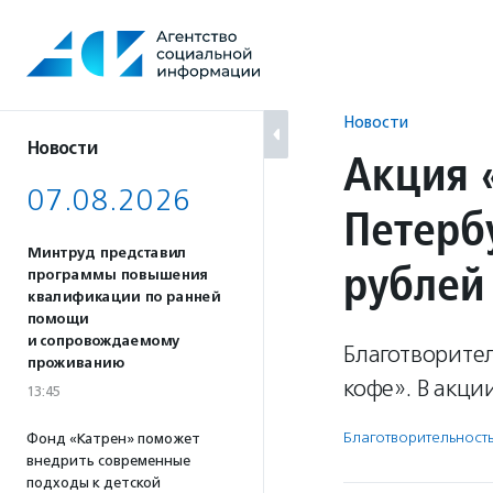
Перейти
к
содержанию
Новости
Новости
Акция 
07.08.2026
Петерб
Минтруд представил
рублей
программы повышения
квалификации по ранней
помощи
и сопровождаемому
Благотворите
проживанию
кофе». В акци
13:45
Благотвори­тель­ност
Фонд «Катрен» поможет
внедрить современные
подходы к детской