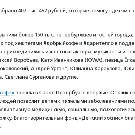
обрано 407 тыс. 497 рублей, которые помогут детям с
ыпили более 150 тыс. петербуржцев и гостей города,
ях под хештегами #добрыйкофе и #даритепло в подде
са присоединились известные актеры, музыканты и те
ксей Воробьев, Катя Иванчикова (IOWA), певица Ёлк
околовский, Андрей Ургант, Юлианна Караулова, Юли
, Светлана Сурганова и другие.
кофе»
прошла в Санкт-Петербурге впервые. Отклик с
людей позволит детям с тяжелыми заболеваниями по
аллиативную медицинскую, социальную, психологичес
ржку. Благотворительный фонд «Детский хоспис» бла
.