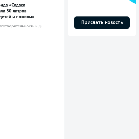
нда «Садака
али 50 литров
 детей и пожилых
Прислать новость
аготвори­тель­ность и доброволь­чест­во