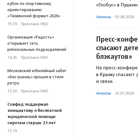
кубок по спортивному
«Глобус» в Пушки
ориентированию
«Тюменский формат-2026»
Анонсы
·
03.08.2026
·
15:19
·
Прислано НКО
Пресс-конфе
Организация «Радость»
открывает сеть
спасают дет
региональных подразделений
блэкаутов»
14:25
·
Прислано НКО
На пресс-конфере
Московский юбилейный забег
в Крыму спасают 
«Без границ» прошел в стиле
и связи.
ретро
13:30
·
Прислано НКО
Анонсы
·
23.07.2026
·
Совфед поддержал
инициативу о бесплатной
юридической помощи
сиротам старше 23 лет
13:19