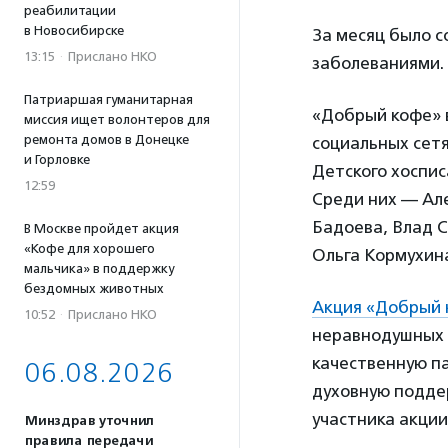
реабилитации
в Новосибирске
За месяц было с
13:15
·
Прислано НКО
заболеваниями.
Патриаршая гуманитарная
«Добрый кофе» в
миссия ищет волонтеров для
ремонта домов в Донецке
социальных сет
и Горловке
Детского хоспи
12:59
Среди них — Але
Бадоева, Влад С
В Москве пройдет акция
«Кофе для хорошего
Ольга Кормухина
мальчика» в поддержку
бездомных животных
Акция «Добрый 
10:52
·
Прислано НКО
неравнодушных 
качественную п
06.08.2026
духовную подде
участника акции
Минздрав уточнил
правила передачи