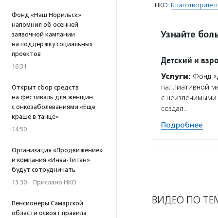
НКО:
Благотворител
Фонд «Наш Норильск»
напомнил об осенней
Узнайте боль
заявочной кампании
на поддержку социальных
проектов
Детский и взр
16:31
Услуги:
Фонд «Д
паллиативной м
Открыт сбор средств
на фестиваль для женщин
с неизлечимыми 
с онкозаболеваниями «Еще
создал…
краше в танце»
Подробнее
14:50
Организация «Продвижение»
и компания «Инва-Титан»
будут сотрудничать
13:30
·
Прислано НКО
ВИДЕО ПО ТЕ
Пенсионеры Самарской
области освоят правила