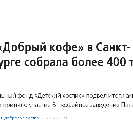
«Добрый кофе» в Санкт-
урге собрала более 400 
льный фонд «Детский хоспис» подвел итоги а
и приняло участие 81 кофейное заведение Пет
ь и доброволь­чест­во
·
17.05.2019