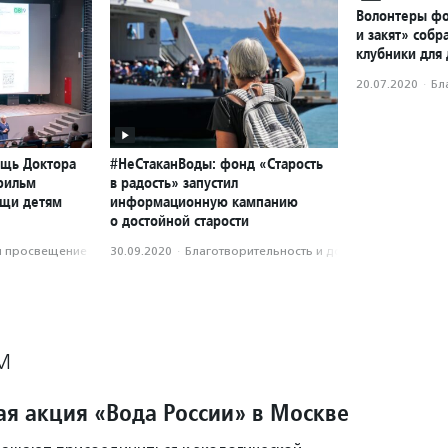
Волонтеры фо
и закят» собр
клубники для
20.07.2020
·
Бл
ощь Доктора
#НеСтаканВоды: фонд «Старость
фильм
в радость» запустил
ощи детям
информационную кампанию
о достойной старости
и просвещение
30.09.2020
·
Благотвори­тель­ность и доброволь­чест­во
М
ая акция «Вода России» в Москве