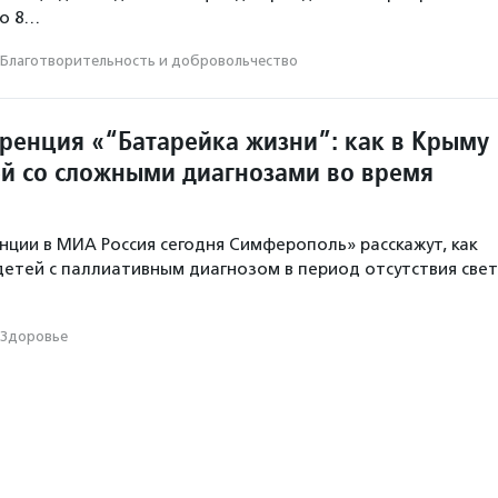
но 8…
Благотвори­тель­ность и доброволь­чест­во
ренция «“Батарейка жизни”: как в Крыму
ей со сложными диагнозами во время
нции в МИА Россия сегодня Симферополь» расскажут, как
детей с паллиативным диагнозом в период отсутствия свет
Здоровье