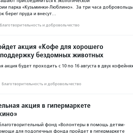
ашают присоединиться к экологической
рии парка «Кузьминки-Люблино». За три часа добровольц
ок берег пруда и внесут…
Благотвори­тель­ность и доброволь­чест­во
ойдет акция «Кофе для хорошего
 поддержку бездомных животных
 акция будет проходить с 10 по 16 августа в двух кофейня
·
Благотвори­тель­ность и доброволь­чест­во
ельная акция в гипермаркете
шкино»
благотворительный фонд «Волонтеры в помощь детям-
помощи для подопечных фонда пройдет в гипермаркете