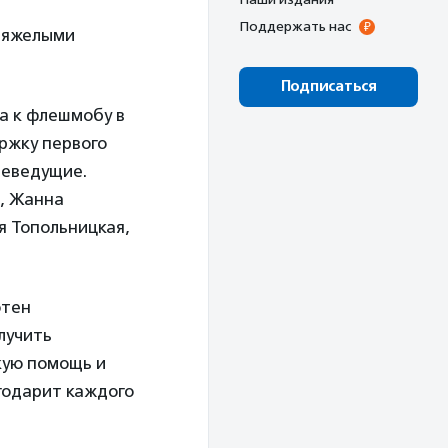
Поддержать нас
 тяжелыми
Подписаться
 а к флешмобу в
ржку первого
леведущие.
а, Жанна
я Топольницкая,
отен
лучить
кую помощь и
годарит каждого