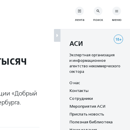
лента
поиск
меню
18+
АСИ
тысяч
Экспертная организация
и информационное
агентство некоммерческого
сектора
О нас
Контакты
кции «Добрый
Сотрудники
ербурга.
Мероприятия АСИ
Прислать новость
Полезная библиотека
Наши издания