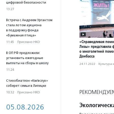
цифровой безопасности
13:27
Встреча с Андреем Ургантом
стала лотом аукциона
в поддержку фонда
«Бумажная птица»
«Справедливая пом
11:45
·
Прислано НКО
Лизы» представила 
о многолетней пом
В ОП РФ предложили
Донбасса
установить ежегодные
выплаты на сборы в школу
24.11.2022
·
Культура 
11:24
Стихобиатлон «Км/вслух»
соберет семьи в Липецке
РЕКОМЕНДУЕ
10:32
·
Прислано НКО
Экологическ
05.08.2026