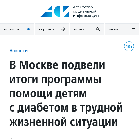
Перейти
к
содержанию
новости
сервисы
поиск
меню
18+
Новости
В Москве подвели
итоги программы
помощи детям
с диабетом в трудной
жизненной ситуации