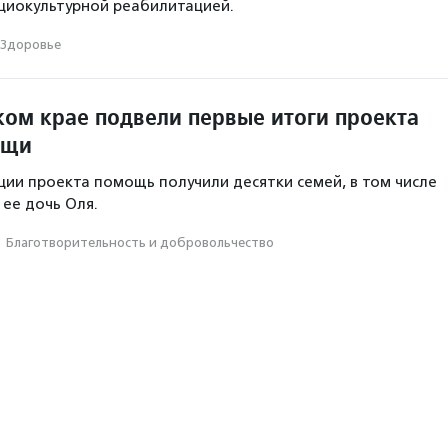
циокультурной реабилитацией.
Здоровье
ком крае подвели первые итоги проекта
ощи
ции проекта помощь получили десятки семей, в том числе
 ее дочь Оля.
·
Благотвори­тель­ность и доброволь­чест­во