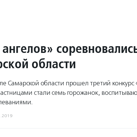
ангелов» соревновалис
рской области
еле Самарской области прошел третий конкурс
участницами стали семь горожанок, воспитыва
леваниями.
6.2019