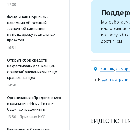
17:00
Поддерж
Фонд «Наш Норильск»
Мы работаем, 
напомнил об осенней
информация и
заявочной кампании
на поддержку социальных
вопросу в бла
проектов
достигнем
16:31
Открыт сбор средств
на фестиваль для женщин
Кинель
,
Самарс
с онкозаболеваниями «Еще
краше в танце»
ТЕГИ:
дети с огран
14:50
Организация «Продвижение»
и компания «Инва-Титан»
будут сотрудничать
13:30
·
Прислано НКО
ВИДЕО ПО ТЕ
Пенсионеры Самарской