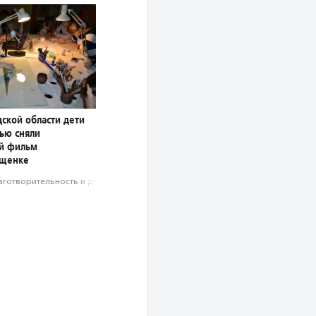
ской области дети
тью сняли
й фильм
 щенке
аготвори­тель­ность и доброволь­чест­во