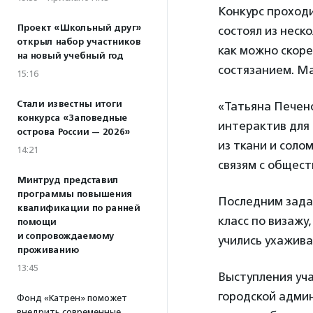
Конкурс проходи
Проект «Школьный друг»
состоял из неск
открыл набор участников
как можно скоре
на новый учебный год
состязанием. М
15:16
Стали известны итоги
«Татьяна Печено
конкурса «Заповедные
интерактив для 
острова России — 2026»
из ткани и соло
14:21
связям с общес
Минтруд представил
программы повышения
Последним задан
квалификации по ранней
класс по визажу
помощи
и сопровождаемому
учились ухажива
проживанию
13:45
Выступления уча
городской админ
Фонд «Катрен» поможет
внедрить современные