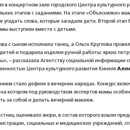
л в концертном зале городского Центра культурного р
ольких этапов с заданиями. На этапе «Объяснялки» м
е угадать слова, которые загадали дети. Второй этап
амы выступили вместе с детьми.
ва с сыном исполнила танец, а Ольга Круглова прове
детей и подарила изделия ручной работы: ярких пет
мы», – рассказала Агентству социальной информации 
твенностью Центра культурного развития Кинеля
Алла
ием стало дефиле в вечерних нарядах. Конкурс вклю
, на котором под руководством экспертов мамы особе
ть за собой и делать вечерний макияж.
стниц оценивало жюри, в состав которого вошли пре
истрации, социальных и медицинских учреждений, сп