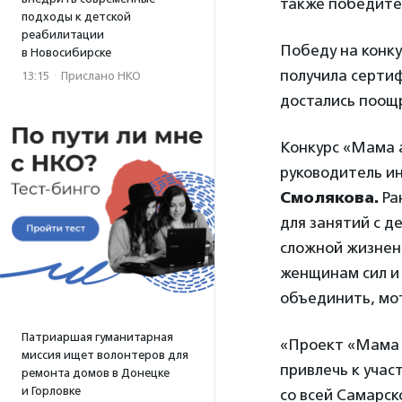
также победите
подходы к детской
реабилитации
Победу на конк
в Новосибирске
получила серти
13:15
·
Прислано НКО
достались поощ
Конкурс «Мама а
руководитель и
Смолякова.
Ра
для занятий с д
сложной жизненн
женщинам сил и 
объединить, мот
Патриаршая гуманитарная
«Проект «Мама а
миссия ищет волонтеров для
привлечь к учас
ремонта домов в Донецке
и Горловке
со всей Самарск