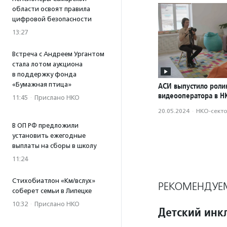
области освоят правила
цифровой безопасности
13:27
Встреча с Андреем Ургантом
стала лотом аукциона
в поддержку фонда
«Бумажная птица»
АСИ выпустило роли
видеооператора в Н
11:45
·
Прислано НКО
20.05.2024
·
НКО-сект
В ОП РФ предложили
установить ежегодные
выплаты на сборы в школу
11:24
Стихобиатлон «Км/вслух»
РЕКОМЕНДУЕ
соберет семьи в Липецке
10:32
·
Прислано НКО
Детский инк