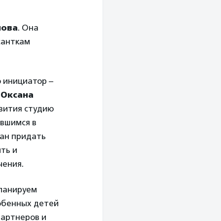
лова
. Она
санткам
о инициатор –
»
Оксана
вития студию
авшимся в
ван придать
ть и
чения.
планируем
собенных детей
партнеров и