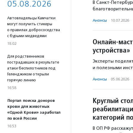
05.08.2026
В Санкт-Петербур
благотворительны
Автовладельцы Камчатки
Анонсы
·
10.07.2026
·
могут получить стикеры
о правилах добрососедства
с бурыми медведями
Онлайн-маст
18:02
устройства»
Для родственников
Эксперты поделят
пострадавших в результате
и полезными инст
атаки беспилотников под
Геленджиком открыли
Анонсы
·
05.06.2026
·
горячую линию
16:58
Круглый сто
Портал поиска доноров
крови для животных
реабилитаци
«Одной Крови» заработал
категорий п
по всей России
16:53
В ОП РФ расскажу