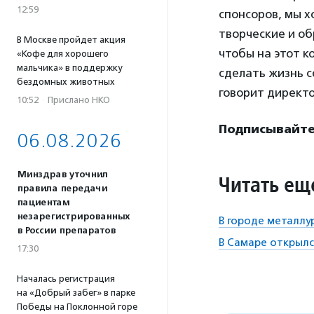
12:59
спонсоров, мы х
творческие и об
В Москве пройдет акция
чтобы на этот к
«Кофе для хорошего
мальчика» в поддержку
сделать жизнь 
бездомных животных
говорит директ
10:52
·
Прислано НКО
Подписывайтес
06.08.2026
Минздрав уточнил
Читать ещ
правила передачи
пациентам
незарегистрированных
В городе металлу
в России препаратов
В Самаре открылс
17:30
Началась регистрация
на «Добрый забег» в парке
Победы на Поклонной горе