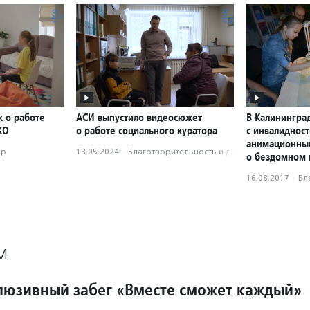
к о работе
АСИ выпустило видеосюжет
В Калининград
КО
о работе социального куратора
с инвалиднос
анимационны
ор
13.05.2024
·
Благотвори­тель­ность и доброволь­чест­во
о бездомном
16.08.2017
·
Бл
М
люзивный забег «Вместе сможет каждый»