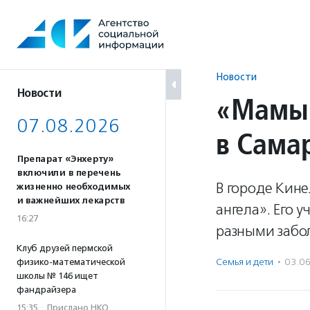
Перейти
к
содержанию
Новости
Новости
«Мамы 
07.08.2026
в Сама
Препарат «Энхерту»
включили в перечень
В городе Кин
жизненно необходимых
и важнейших лекарств
ангела». Его 
16:27
разными забо
Клуб друзей пермской
Семья и дети
·
03.0
физико-математической
школы № 146 ищет
фандрайзера
15:35
·
Прислано НКО