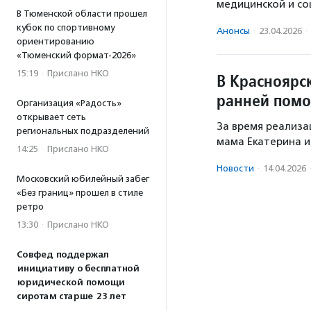
медицинской и со
В Тюменской области прошел
кубок по спортивному
Анонсы
·
23.04.2026
·
ориентированию
«Тюменский формат-2026»
15:19
·
Прислано НКО
В Красноярс
ранней пом
Организация «Радость»
открывает сеть
За время реализа
региональных подразделений
мама Екатерина и
14:25
·
Прислано НКО
Новости
·
14.04.2026
Московский юбилейный забег
«Без границ» прошел в стиле
ретро
13:30
·
Прислано НКО
Совфед поддержал
инициативу о бесплатной
юридической помощи
сиротам старше 23 лет