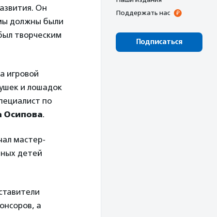
азвития. Он
Поддержать нас
амы должны были
 был творческим
Подписаться
ла игровой
рушек и лошадок
специалист по
 Осипова
.
чал мастер-
нных детей
дставители
онсоров, а