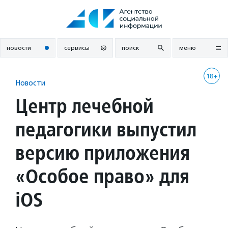
Перейти
к
содержанию
новости
сервисы
поиск
меню
18+
Новости
Центр лечебной
педагогики выпустил
версию приложения
«Особое право» для
iOS