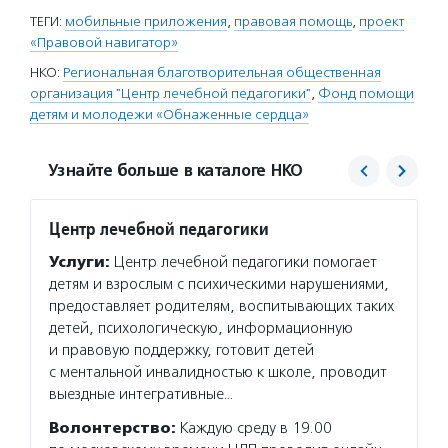
ТЕГИ:
мобильные приложения
,
правовая помощь
,
проект
«Правовой навигатор»
НКО:
Региональная благотворительная общественная
организация "Центр лечебной педагогики"
,
Фонд помощи
детям и молодежи «Обнаженные сердца»
Узнайте больше в каталоге НКО
Центр лечебной педагогики
Обнаж
Услуги:
Центр лечебной педагогики помогает
Услуг
детям и взрослым с психическими нарушениями,
инклюз
предоставляет родителям, воспитывающих таких
пригла
детей, психологическую, информационную
и подр
и правовую поддержку, готовит детей
наруше
с ментальной инвалидностью к школе, проводит
семьям
выездные интегративные…
Подро
Волонтерство:
Каждую среду в 19.00