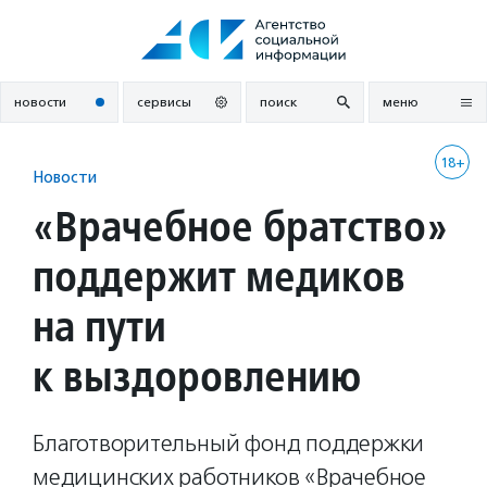
Перейти
к
содержанию
новости
сервисы
поиск
меню
18+
Новости
«Врачебное братство»
поддержит медиков
на пути
к выздоровлению
Благотворительный фонд поддержки
медицинских работников «Врачебное