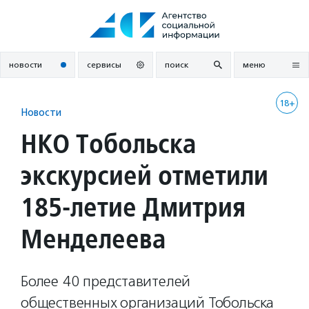
Перейти
к
содержанию
новости
сервисы
поиск
меню
18+
Новости
НКО Тобольска
экскурсией отметили
185-летие Дмитрия
Менделеева
Более 40 представителей
общественных организаций Тобольска