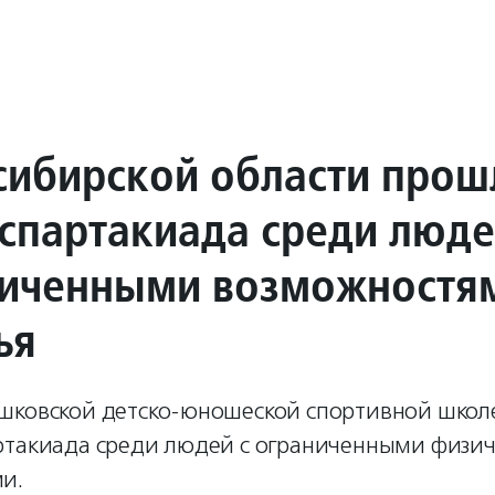
сибирской области прош
 спартакиада среди люд
ниченными возможностя
ья
шковской детско-юношеской спортивной школ
ртакиада среди людей с ограниченными физи
и.