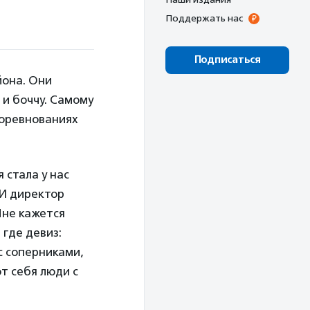
Поддержать нас
Подписаться
йона. Они
 и боччу. Самому
соревнованиях
стала у нас
СИ директор
не кажется
 где девиз:
с соперниками,
т себя люди с