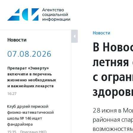
Перейти
к
содержанию
Новости
Новости
В Ново
07.08.2026
летняя
Препарат «Энхерту»
с огра
включили в перечень
жизненно необходимых
здоров
и важнейших лекарств
16:27
Клуб друзей пермской
28 июня в Мо
физико-математической
районная спа
школы № 146 ищет
фандрайзера
возможностям
15:35
·
Прислано НКО