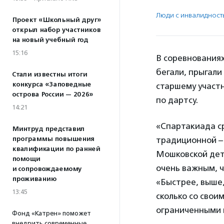
Люди с инвалидност
Проект «Школьный друг»
открыл набор участников
на новый учебный год
15:16
В соревнованиях
бегали, прыгали 
Стали известны итоги
конкурса «Заповедные
старшему участн
острова России — 2026»
по дартсу.
14:21
«Спартакиада с
Минтруд представил
программы повышения
традиционной – 
квалификации по ранней
Мошковской дет
помощи
очень важным, ч
и сопровождаемому
проживанию
«Быстрее, выше,
13:45
сколько со свои
ограниченными 
Фонд «Катрен» поможет
внедрить современные