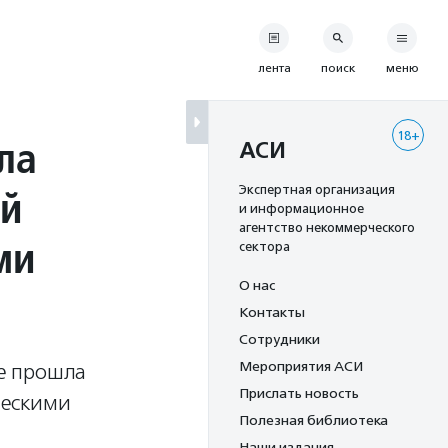
лента
поиск
меню
18+
ла
АСИ
ей
Экспертная организация
и информационное
агентство некоммерческого
ми
сектора
О нас
Контакты
Сотрудники
Мероприятия АСИ
е прошла
Прислать новость
ческими
Полезная библиотека
Наши издания