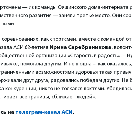
ртсмены — из команды Ояшинского дома-интерната 
мственного развития — заняли третье место. Они со
слыми.
в соревнованиях, как спортсмен, вместе с командой о
азала АСИ 62-летняя
Ирина Серебреникова
, волонт
бщественной организации «Старость в радость». – Ну 
ивычке, помогала другим. И не я одна – как оказалось,
ограниченными возможностями здоровья такая привыч
ерживали друг друга, радовались победам других. Не 
а конкуренции, никто не толкался локтями. Убедилась
тирает все границы, сближает людей».
сь на
телеграм-канал АСИ
.