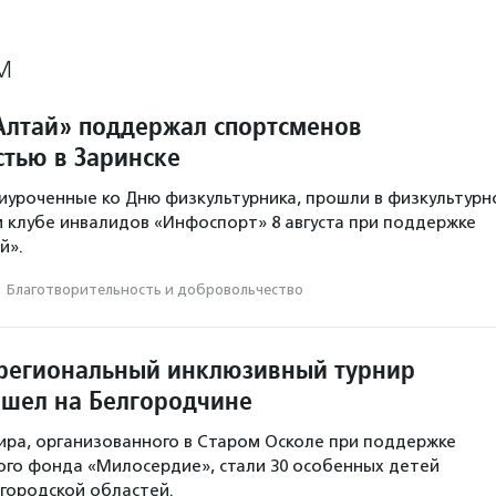
М
лтай» поддержал спортсменов
стью в Заринске
иуроченные ко Дню физкультурника, прошли в физкультурн
клубе инвалидов «Инфоспорт» 8 августа при поддержке
й».
·
Благотвори­тель­ность и доброволь­чест­во
региональный инклюзивный турнир
ошел на Белгородчине
ира, организованного в Старом Осколе при поддержке
го фонда «Милосердие», стали 30 особенных детей
лгородской областей.