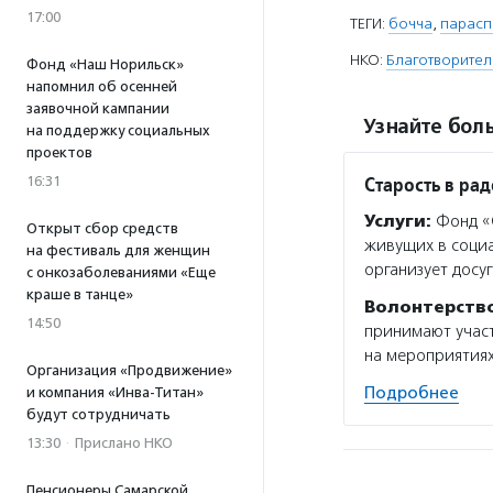
17:00
ТЕГИ:
бочча
,
парасп
НКО:
Благотворител
Фонд «Наш Норильск»
напомнил об осенней
заявочной кампании
Узнайте боль
на поддержку социальных
проектов
Старость в рад
16:31
Услуги:
Фонд «С
Открыт сбор средств
живущих в социа
на фестиваль для женщин
организует досу
с онкозаболеваниями «Еще
краше в танце»
Волонтерств
14:50
принимают участ
на мероприятиях
Организация «Продвижение»
Подробнее
и компания «Инва-Титан»
будут сотрудничать
13:30
·
Прислано НКО
Пенсионеры Самарской