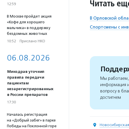
Читать ещ
12:59
В Москве пройдет акция
В Орловской обла
«Кофе для хорошего
Спортсмены с инв
мальчика» в поддержку
бездомных животных
10:52
·
Прислано НКО
06.08.2026
Поддерж
Минздрав уточнил
правила передачи
Мы работаем, 
пациентам
информация и
незарегистрированных
вопросу в бла
в России препаратов
достигнем
17:30
Началась регистрация
на «Добрый забег» в парке
Новосибирская
Победы на Поклонной горе