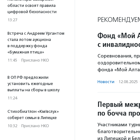
области освоят правила
цифровой безопасности
РЕКОМЕНДУЕ
13:27
Фонд «Мой А
Встреча с Андреем Ургантом
стала лотом аукциона
с инвалидно
в поддержку фонда
«Бумажная птица»
Соревнования, пр
11:45
·
Прислано НКО
оздоровительном 
фонда «Мой Алта
В ОП РФ предложили
Новости
·
12.08.2025
установить ежегодные
выплаты на сборы в школу
11:24
Первый меж
по бочча пр
Стихобиатлон «Км/вслух»
соберет семьи в Липецке
Участниками турн
10:32
·
Прислано НКО
благотворительно
из Липецкой и Бе