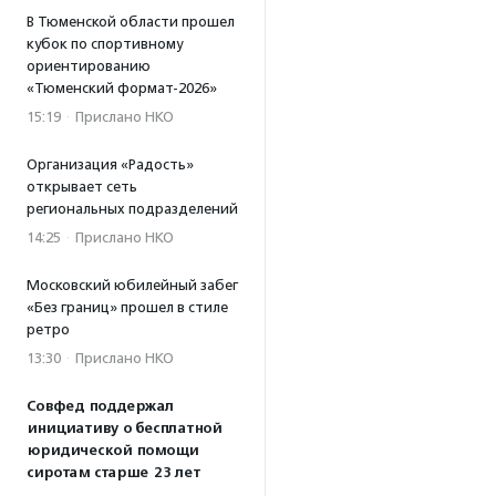
В Тюменской области прошел
кубок по спортивному
ориентированию
«Тюменский формат-2026»
15:19
·
Прислано НКО
Организация «Радость»
открывает сеть
региональных подразделений
14:25
·
Прислано НКО
Московский юбилейный забег
«Без границ» прошел в стиле
ретро
13:30
·
Прислано НКО
Совфед поддержал
инициативу о бесплатной
юридической помощи
сиротам старше 23 лет