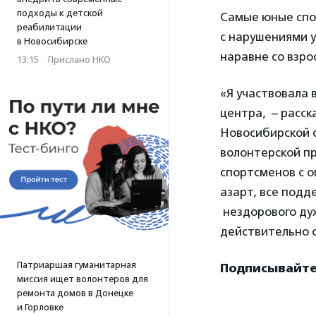
подходы к детской
Самые юные спо
реабилитации
с нарушениями у
в Новосибирске
наравне со взро
13:15
·
Прислано НКО
«Я участвовала 
центра, – расск
Новосибирской о
волонтерской пр
спортсменов с 
азарт, все подд
нездорового дух
действительно с
Патриаршая гуманитарная
Подписывайте
миссия ищет волонтеров для
ремонта домов в Донецке
и Горловке