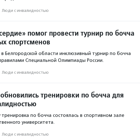
·
Люди с инвалидностью
ердие» помог провести турнир по бочча
ых спортсменов
 в Белгородской области инклюзивный турнир по бочча
 правилами Специальной Олимпиады России.
·
Люди с инвалидностью
зобновились тренировки по бочча для
алидностью
у тренировка по бочча состоялась в спортивном зале
твенного университета.
·
Люди с инвалидностью