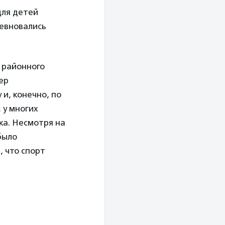
для детей
ревновались
т районного
ер
и, конечно, по
 у многих
ка. Несмотря на
было
, что спорт