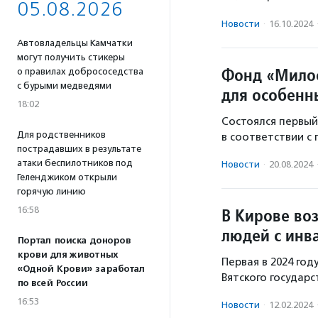
05.08.2026
Новости
·
16.10.2024
Автовладельцы Камчатки
могут получить стикеры
Фонд «Милос
о правилах добрососедства
с бурыми медведями
для особенн
18:02
Состоялся первый
Для родственников
в соответствии с
пострадавших в результате
атаки беспилотников под
Новости
·
20.08.2024
Геленджиком открыли
горячую линию
16:58
В Кирове во
людей с инв
Портал поиска доноров
крови для животных
Первая в 2024 год
«Одной Крови» заработал
Вятского государс
по всей России
16:53
Новости
·
12.02.2024