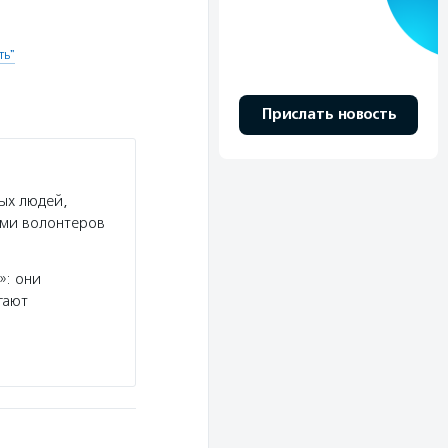
ть"
Прислать новость
ых людей,
ами волонтеров
»: они
гают