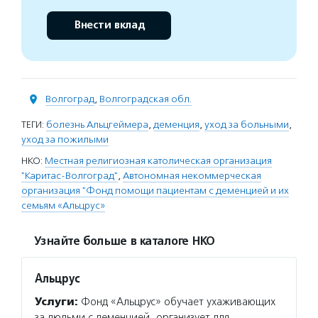
Внести вклад
Волгоград
,
Волгоградская обл.
ТЕГИ:
болезнь Альцгеймера
,
деменция
,
уход за больными
,
уход за пожилыми
НКО:
Местная религиозная католическая организация
"Каритас-Волгоград"
,
Автономная некоммерческая
организация "Фонд помощи пациентам с деменцией и их
семьям «Альцрус»
Узнайте больше в каталоге НКО
Альцрус
Услуги:
Фонд «Альцрус» обучает ухаживающих
за людьми с деменцией, организует для