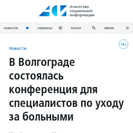
Перейти
к
содержанию
новости
сервисы
поиск
меню
18+
Новости
В Волгограде
состоялась
конференция для
специалистов по уходу
за больными