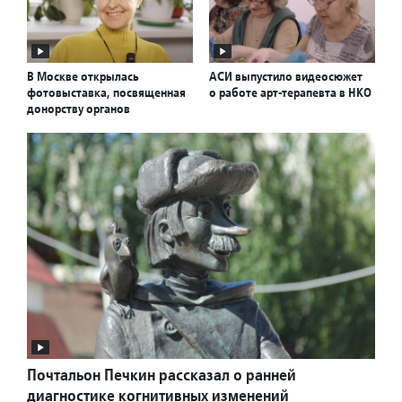
В Москве открылась
АСИ выпустило видеосюжет
фотовыставка, посвященная
о работе арт-терапевта в НКО
донорству органов
Почтальон Печкин рассказал о ранней
диагностике когнитивных изменений