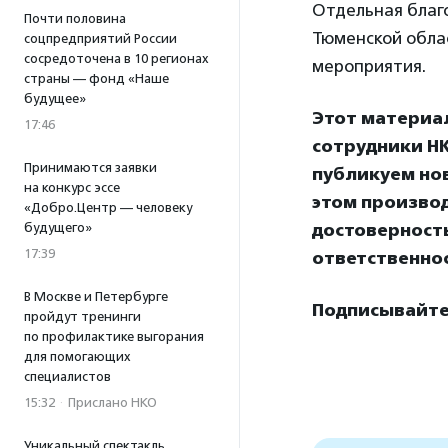
Отдельная благ
Почти половина
Тюменской обла
соцпредприятий России
сосредоточена в 10 регионах
мероприятия.
страны — фонд «Наше
будущее»
Этот материа
17:46
сотрудники НК
Принимаются заявки
публикуем нов
на конкурс эссе
этом произво
«Добро.Центр — человеку
будущего»
достоверност
17:39
ответственнос
В Москве и Петербурге
Подписывайтес
пройдут тренинги
по профилактике выгорания
для помогающих
специалистов
15:32
·
Прислано НКО
Уникальный спектакль