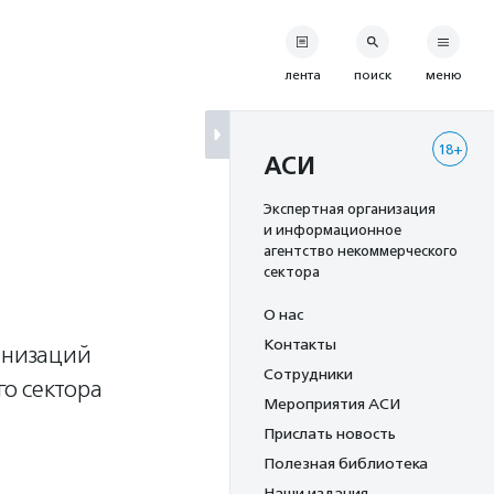
лента
поиск
меню
18+
АСИ
Экспертная организация
и информационное
агентство некоммерческого
сектора
О нас
Контакты
анизаций
Сотрудники
о сектора
Мероприятия АСИ
Прислать новость
Полезная библиотека
Наши издания