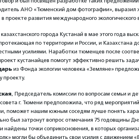
говор и был посвящен разработке таких предложений
одитель АНО «Тюменский дом фотографии», выразил 
 в проекте развития международного экологического 
азахстанского города Кустанай в мае этого года выск
 протекающая по территории и России, и Казахстана д
естными усилиями. Наработки тюменцев после соотв
проект кустанайцев помогут эффективно решить задач
дарь
из Фонда экологии человека «Земляне» предлож
 проекту.
ская
, Председатель комиссии по вопросам семьи и д
совета г. Тюмени предположила, что ряд мероприяти
ии, поможет нашим южным соседям лучше понять хара
ьно был затронут вопрос отмечания 75 годовщины Дн
и найдены точки соприкосновения, в которых органи
олк» могли бы объединить свои усилия с движением «