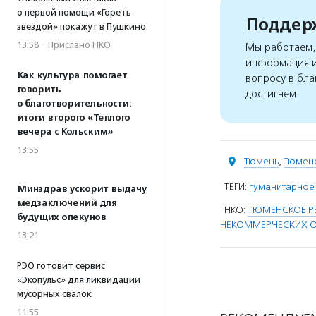
о первой помощи «Гореть
Поддерж
звездой» покажут в Пушкино
13:58
·
Прислано НКО
Мы работаем, 
информация и
Как культура помогает
вопросу в бла
говорить
достигнем
о благотворительности:
итоги второго «Теплого
вечера с Кольским»
13:55
Тюмень
,
Тюменс
ТЕГИ:
гуманитарное
Минздрав ускорит выдачу
медзаключений для
НКО:
ТЮМЕНСКОЕ Р
будущих опекунов
НЕКОММЕРЧЕСКИХ О
13:21
РЭО готовит сервис
«Экопульс» для ликвидации
мусорных свалок
11:55