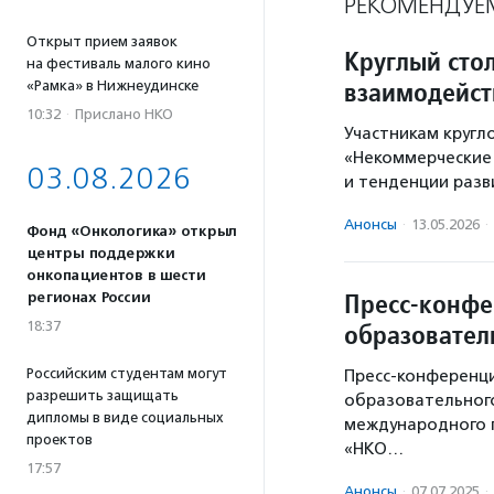
РЕКОМЕНДУЕ
Открыт прием заявок
Круглый сто
на фестиваль малого кино
взаимодейст
«Рамка» в Нижнеудинске
10:32
·
Прислано НКО
Участникам кругл
«Некоммерческие 
03.08.2026
и тенденции разв
Анонсы
·
13.05.2026
·
Фонд «Онкологика» открыл
центры поддержки
онкопациентов в шести
Пресс-конфе
регионах России
18:37
образовател
Российским студентам могут
Пресс-конференци
разрешить защищать
образовательног
дипломы в виде социальных
международного 
проектов
«НКО…
17:57
Анонсы
·
07.07.2025
·