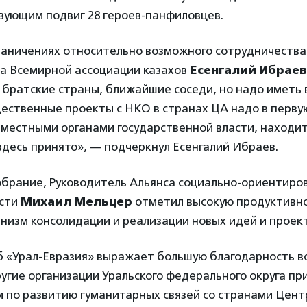
вующим подвиг 28 героев-панфиловцев.
раничениях относительно возможного сотрудничества
а Всемирной ассоциации казахов
Есенгалий Ибраев
братские страны, ближайшие соседи, но надо иметь 
ественные проекты с НКО в странах ЦА надо в перву
с местными органами государственной власти, находи
десь принято», — подчеркнул Есенгалий Ибраев.
брание, Руководитель Альянса социально-ориентир
асти
Михаил Мельцер
отметил высокую продуктивно
низм консолидации и реализации новых идей и проект
б «Урал-Евразия» выражает большую благодарность в
угие организации Уральского федерального округа пр
 по развитию гуманитарных связей со странами Цент