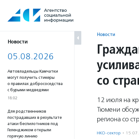
Перейти
к
содержанию
Новости
Новости
Гражда
05.08.2026
усилив
Автовладельцы Камчатки
со стр
могут получить стикеры
о правилах добрососедства
с бурыми медведями
18:02
12 июля на кр
Тюмени обсуж
Для родственников
пострадавших в результате
региона со с
атаки беспилотников под
Геленджиком открыли
НКО-сектор
·
15.07
горячую линию