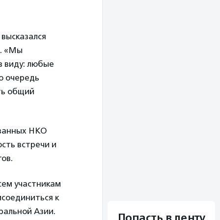
 высказался
. «Мы
в виду: любые
ю очередь
ть общий
ованных НКО
сть встречи и
ов.
сем участникам
исоединиться к
ральной Азии.
Попасть в ленту