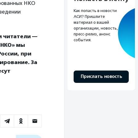
ированных НКО
Как попасть в новости
оведении
АСИ? Пришлите
материал о вашей
организации, новость,
пресс-релиз, анонс
и читатели —
события.
 НКО» мы
оссии, при
ирование. За
есут
Прислать новость