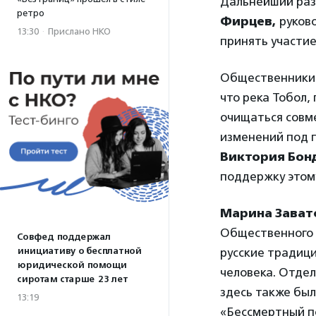
Дальнейший раз
ретро
Фирцев,
руков
13:30
·
Прислано НКО
принять участие
Общественники к
что река Тобол,
очищаться совм
изменений под 
Виктория Бон
поддержку этому
Марина Зават
Общественного 
Совфед поддержал
инициативу о бесплатной
русские традиц
юридической помощи
человека. Отдел
сиротам старше 23 лет
здесь также был
13:19
«Бессмертный п