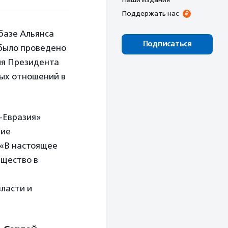
Поддержать нас
базе Альянса
Подписаться
было проведено
ля Президента
ых отношений в
-Евразия»
ние
 «В настоящее
бщество в
власти и