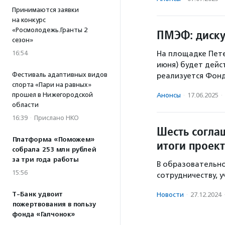
Принимаются заявки
на конкурс
«Росмолодежь.Гранты 2
ПМЭФ: диску
сезон»
16:54
На площадке Пете
июня) будет дейс
Фестиваль адаптивных видов
реализуется Фон
спорта «Пари на равных»
прошел в Нижегородской
Анонсы
·
17.06.2025
·
области
16:39
·
Прислано НКО
Шесть согла
Платформа «Поможем»
итоги проек
собрала 253 млн рублей
за три года работы
В образовательн
15:56
сотрудничеству, 
Т-Банк удвоит
Новости
·
27.12.2024
пожертвования в пользу
фонда «Галчонок»