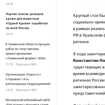
16:58
Портал поиска доноров
Круглый стол бы
крови для животных
социально-орие
«Одной Крови» заработал
по всей России
в рамках реали
16:53
РФ в Уральском
регионе.
В Тюменской области прошел
кубок по спортивному
В ходе заинтере
ориентированию
«Тюменский формат-2026»
Константин П
15:19
·
Прислано НКО
существующих в
время взаимоде
Организация «Радость»
открывает сеть
регионах России
региональных подразделений
заинтересованно
14:25
·
Прислано НКО
представителей 
Московский юбилейный забег
«Без границ» прошел в стиле