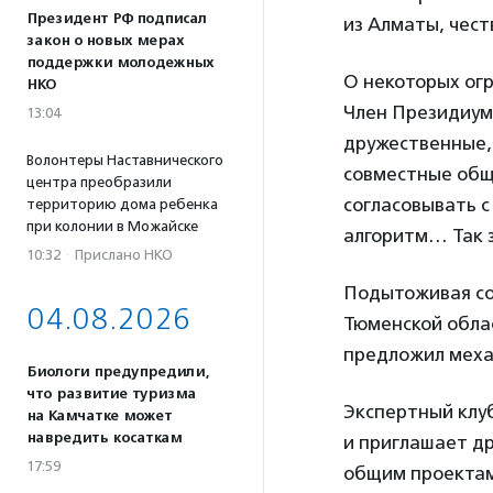
Президент РФ подписал
из Алматы, чест
закон о новых мерах
поддержки молодежных
О некоторых ог
НКО
Член Президиум
13:04
дружественные, 
Волонтеры Наставнического
совместные общ
центра преобразили
согласовывать 
территорию дома ребенка
при колонии в Можайске
алгоритм… Так з
10:32
·
Прислано НКО
Подытоживая со
04.08.2026
Тюменской обл
предложил меха
Биологи предупредили,
что развитие туризма
Экспертный клу
на Камчатке может
навредить косаткам
и приглашает др
17:59
общим проектам