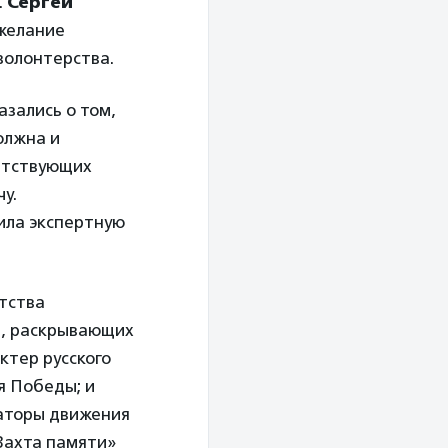
.
Сергей
желание
волонтерства.
азались о том,
олжна и
етствующих
у.
ила экспертную
етства
й, раскрывающих
ктер русского
я Победы; и
заторы движения
Вахта памяти»