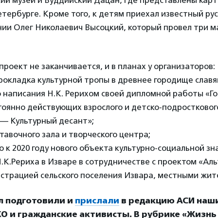
ский музей и Буддийский Дацан, где представлены кар
Петербурге. Кроме того, к детям приехал известный ру
нии Олег Николаевич Высоцкий, который провел три м
проект не заканчивается, и в планах у организаторов:
рокладка культурной тропы в древнее городище славя
 написания Н.К. Рерихом своей дипломной работы «Го
оянно действующих взрослого и детско-подростковог
 — Культурный десант»;
авочного зала и творческого центра;
 к 2020 году нового объекта культурно-социальной зн
.К.Рериха в Изваре в сотрудничестве с проектом «Аль
страцией сельского поселения Извара, местными жит
л подготовили и
прислали
в редакцию АСИ наш
О и гражданские активисты. В рубрике «Жизнь