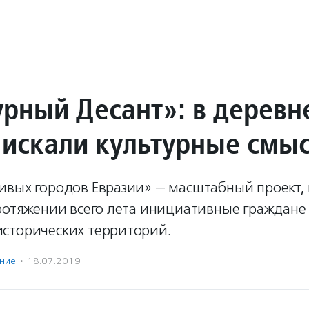
урный Десант»: в деревн
 искали культурные смы
ивых городов Евразии» — масштабный проект, 
протяжении всего лета инициативные граждане
сторических территорий.
ение
·
18.07.2019