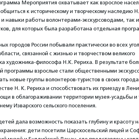
ограмма Мероприятия охватывает как взрослое насел
бщиться к историческому и творческому наследию Н.
 и навыки работы волонтерами-экскурсоводами, так 
ков, для которых была разработана отдельная прогр
ных городов России побывали практически во всех уго
бласти, связанной с жизнью и творчеством великого
а художника-философа Н.К. Рериха. В результате бол
й программы взрослые стали общественными экскурс
ать новые группы волонтеров-туристов в своих города
естве Н. К. Рериха и способствовать их приезду в Лен
мощи в облагораживании территории музея-усадьбы и
нему Изварского сельского поселения.
етей дала возможность показать глубину и красоту 
охранения: дети посетили Царскосельский лицей и Со