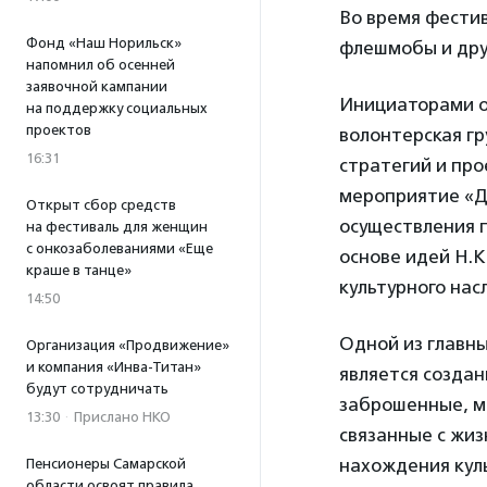
Во время фестив
Фонд «Наш Норильск»
флешмобы и дру
напомнил об осенней
заявочной кампании
Инициаторами о
на поддержку социальных
проектов
волонтерская г
16:31
стратегий и про
мероприятие «Д
Открыт сбор средств
осуществления 
на фестиваль для женщин
с онкозаболеваниями «Еще
основе идей Н.К
краше в танце»
культурного нас
14:50
Одной из главны
Организация «Продвижение»
и компания «Инва-Титан»
является создан
будут сотрудничать
заброшенные, м
13:30
·
Прислано НКО
связанные с жиз
нахождения куль
Пенсионеры Самарской
области освоят правила