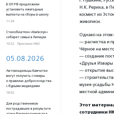
г. Пушкине, Рус
В ОП РФ предложили
Н.К. Рериха, в 
установить ежегодные
космист из Эсто
выплаты на сборы в школу
живописи.
11:24
Стихобиатлон «Км/вслух»
Однако на этом 
соберет семьи в Липецке
— расчистка и п
10:32
·
Прислано НКО
Чёрное на место
— создание пост
05.08.2026
«Друзья Извары
— открытие выст
Автовладельцы Камчатки
могут получить стикеры
— строительство
о правилах добрососедства
музея-усадьбы Н
с бурыми медведями
местной админи
18:02
Для родственников
Этот материа
пострадавших в результате
сотрудники НК
атаки беспилотников под