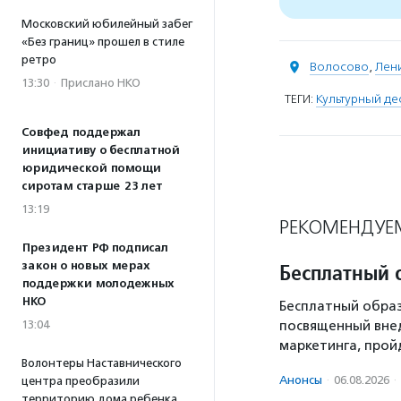
Московский юбилейный забег
«Без границ» прошел в стиле
ретро
Волосово
,
Лен
13:30
·
Прислано НКО
ТЕГИ:
Культурный де
Совфед поддержал
инициативу о бесплатной
юридической помощи
сиротам старше 23 лет
13:19
РЕКОМЕНДУЕ
Президент РФ подписал
закон о новых мерах
Бесплатный 
поддержки молодежных
НКО
Бесплатный образ
13:04
посвященный вне
маркетинга, пройд
Волонтеры Наставнического
Анонсы
·
06.08.2026
·
центра преобразили
территорию дома ребенка