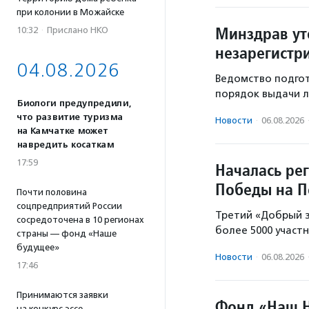
при колонии в Можайске
Минздрав ут
10:32
·
Прислано НКО
незарегистр
04.08.2026
Ведомство подгот
порядок выдачи л
Биологи предупредили,
что развитие туризма
Новости
·
06.08.2026
на Камчатке может
навредить косаткам
17:59
Началась ре
Победы на П
Почти половина
соцпредприятий России
Третий «Добрый з
сосредоточена в 10 регионах
более 5000 участн
страны — фонд «Наше
будущее»
Новости
·
06.08.2026
17:46
Принимаются заявки
Фонд «Наш Н
на конкурс эссе