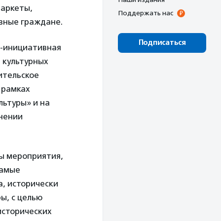
маркеты,
Поддержать нас
вные граждане.
Подписаться
-инициативная
 культурных
ительское
 рамках
ьтуры» и на
анении
ры мероприятия,
самые
, исторически
ы, с целью
исторических