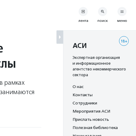
лента
поиск
меню
18+
е
АСИ
слы
Экспертная организация
и информационное
агентство некоммерческого
сектора
в рамках
О нас
 занимаются
Контакты
Сотрудники
Мероприятия АСИ
Прислать новость
Полезная библиотека
Наши издания