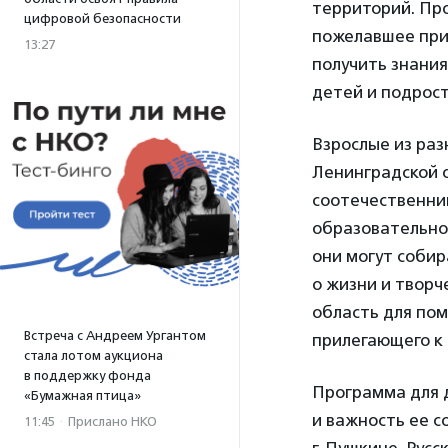
территорий. Пр
цифровой безопасности
пожелавшее прио
13:27
получить знания
детей и подрост
Взрослые из раз
Ленинградской о
соотечественник
образовательно
они могут собир
о жизни и творч
область для по
Встреча с Андреем Ургантом
прилегающего к 
стала лотом аукциона
в поддержку фонда
Программа для д
«Бумажная птица»
и важность ее с
11:45
·
Прислано НКО