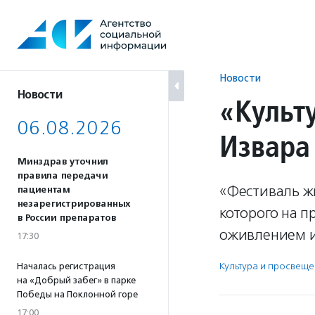
Перейти
к
содержанию
Новости
Новости
«Культ
06.08.2026
Извара
Минздрав уточнил
правила передачи
«Фестиваль ж
пациентам
незарегистрированных
которого на 
в России препаратов
оживлением и
17:30
Культура и просвещ
Началась регистрация
на «Добрый забег» в парке
Победы на Поклонной горе
17:00