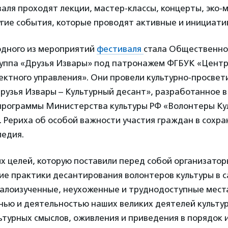
аля проходят лекции, мастер-классы, концерты, эко-
гие события, которые проводят активные и инициати
дного из мероприятий
фестиваля
стала Общественно
руппа «Друзья Извары» под патронажем ФГБУК «Центр
ектного управления». Они провели культурно-просвет
рузья Извары – Культурный десант», разработанное в
программы Министерства культуры РФ «Волонтеры Кул
. Рериха об особой важности участия граждан в сохр
ледия.
х целей, которую поставили перед собой организато
ие практики десантирования волонтеров культуры в 
алоизученные, неухоженные и труднодоступные места
нью и деятельностью наших великих деятелей культур
турных смыслов, оживления и приведения в порядок 