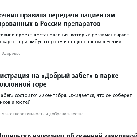
очнил правила передачи пациентам
ированных в России препаратов
овило проект постановления, который регламентирует
екарств при амбулаторном и стационарном лечении.
·
Здоровье
гистрация на «Добрый забег» в парке
оклонной горе
абег» состоится 20 сентября. Ожидается, что он соберет
иков и гостей.
·
Благотвори­тель­ность и доброволь­чест­во
орильск» напомнил об осенней заявочно