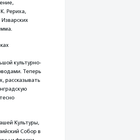
ение,
К. Рериха,
и Изварских
амма.
лках
ьшой культурно-
оводами. Теперь
х, рассказывать
инградскую
 тесно
нашей Культуры,
фийский Собор в