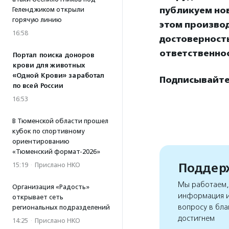
публикуем нов
Геленджиком открыли
горячую линию
этом произво
16:58
достоверност
ответственнос
Портал поиска доноров
крови для животных
«Одной Крови» заработал
Подписывайтес
по всей России
16:53
В Тюменской области прошел
кубок по спортивному
ориентированию
«Тюменский формат-2026»
Поддерж
15:19
·
Прислано НКО
Мы работаем, 
Организация «Радость»
информация и
открывает сеть
вопросу в бла
региональных подразделений
достигнем
14:25
·
Прислано НКО