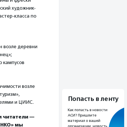
тины и фрески
сский художник-
астер-класса по
н возле деревни
нец»;
о кампусов
ачимости возле
туризм»,
Попасть в ленту
елями и ЦИИС.
Как попасть в новости
АСИ? Пришлите
и читатели —
материал о вашей
 НКО» мы
организации, новость,