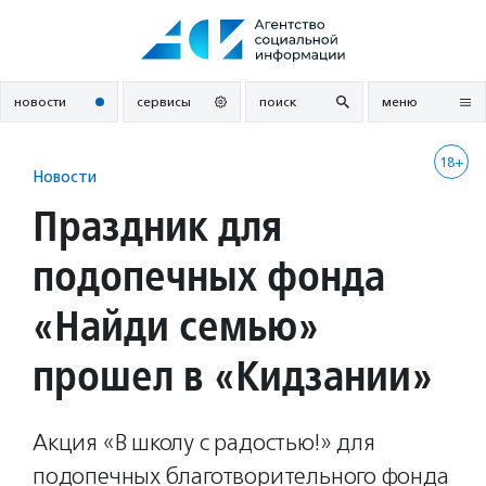
Перейти
к
содержанию
новости
сервисы
поиск
меню
18+
Новости
Праздник для
подопечных фонда
«Найди семью»
прошел в «Кидзании»
Акция «В школу с радостью!» для
подопечных благотворительного фонда