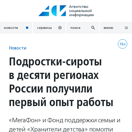
Перейти
к
содержанию
новости
сервисы
поиск
меню
18+
Новости
Подростки-сироты
в десяти регионах
России получили
первый опыт работы
«МегаФон» и Фонд поддержки семьи и
детей «Хранители детства» помогли