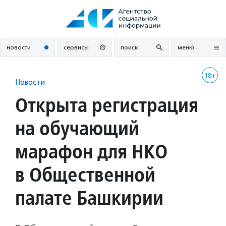
Перейти
к
содержанию
новости
сервисы
поиск
меню
18+
Новости
Открыта регистрация
на обучающий
марафон для НКО
в Общественной
палате Башкирии