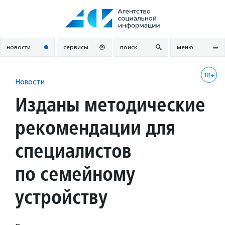
Перейти
к
содержанию
новости
сервисы
поиск
меню
18+
Новости
Изданы методические
рекомендации для
специалистов
по семейному
устройству