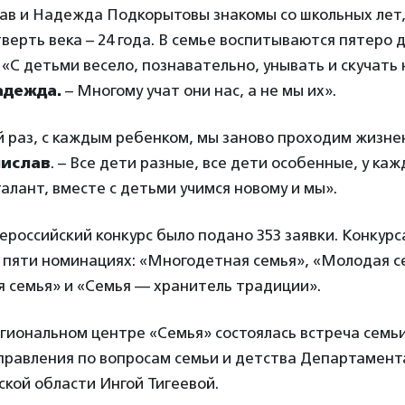
лав и Надежда Подкорытовы знакомы со школьных лет,
верть века – 24 года. В семье воспитываются пятеро д
 «С детьми весело, познавательно, унывать и скучать 
адежда.
– Многому учат они нас, а не мы их».
 раз, с каждым ребенком, мы заново проходим жизнен
нислав
. – Все дети разные, все дети особенные, у каж
талант, вместе с детьми учимся новому и мы».
всероссийский конкурс было подано 353 заявки. Конкур
 пяти номинациях: «Многодетная семья», «Молодая с
я семья» и «Семья — хранитель традиции».
егиональном центре «Семья» состоялась встреча сем
правления по вопросам семьи и детства Департамент
ской области Ингой Тигеевой.