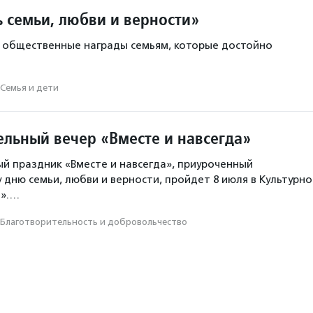
 семьи, любви и верности»
 общественные награды семьям, которые достойно
Семья и дети
ельный вечер «Вместе и навсегда»
й праздник «Вместе и навсегда», приуроченный
у дню семьи, любви и верности, пройдет 8 июля в Культурн
д».…
Благотвори­тель­ность и доброволь­чест­во