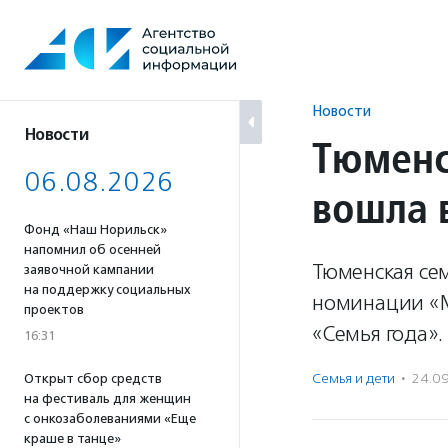
Перейти
к
содержанию
Новости
Новости
Тюменс
06.08.2026
вошла 
Фонд «Наш Норильск»
напомнил об осенней
Тюменская се
заявочной кампании
на поддержку социальных
номинации «М
проектов
«Семья года».
16:31
Семья и дети
·
24.0
Открыт сбор средств
на фестиваль для женщин
с онкозаболеваниями «Еще
краше в танце»