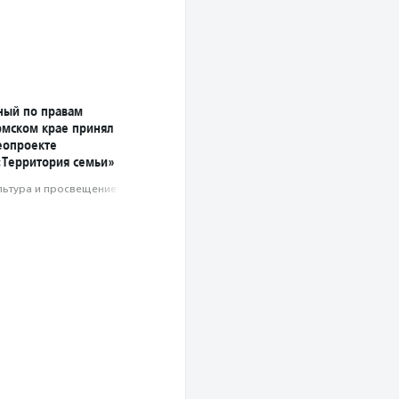
ный по правам
рмском крае принял
деопроекте
«Территория семьи»
льтура и просвещение