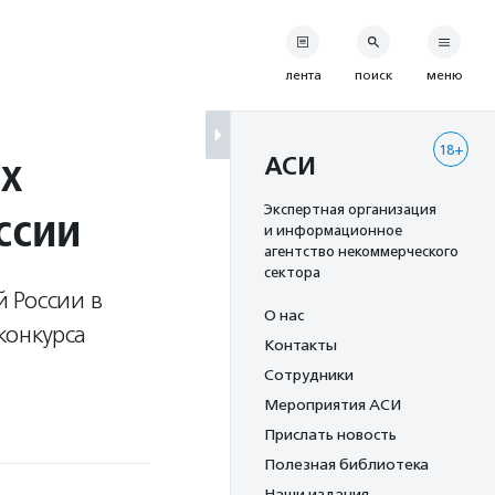
лента
поиск
меню
18+
х
АСИ
ссии
Экспертная организация
и информационное
агентство некоммерческого
сектора
 России в
О нас
конкурса
Контакты
Сотрудники
Мероприятия АСИ
Прислать новость
Полезная библиотека
Наши издания