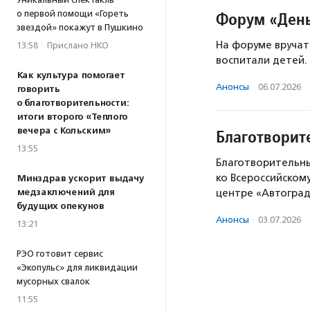
о первой помощи «Гореть
Форум «День
звездой» покажут в Пушкино
На форуме вручат
13:58
·
Прислано НКО
воспитали детей.
Как культура помогает
Анонсы
·
06.07.2026
·
говорить
о благотворительности:
итоги второго «Теплого
вечера с Кольским»
Благотворит
13:55
Благотворительны
ко Всероссийском
Минздрав ускорит выдачу
медзаключений для
центре «Автогра
будущих опекунов
Анонсы
·
03.07.2026
·
13:21
РЭО готовит сервис
«Экопульс» для ликвидации
мусорных свалок
11:55