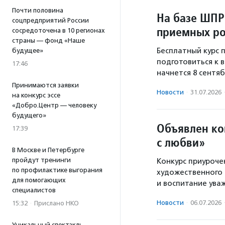
Почти половина
На базе ШПР
соцпредприятий России
приемных ро
сосредоточена в 10 регионах
страны — фонд «Наше
Бесплатный курс
будущее»
подготовиться к 
17:46
начнется 8 сентяб
Принимаются заявки
Новости
·
31.07.2026
на конкурс эссе
«Добро.Центр — человеку
будущего»
Объявлен ко
17:39
с любви»
В Москве и Петербурге
пройдут тренинги
Конкурс приуроче
по профилактике выгорания
художественного 
для помогающих
и воспитание ува
специалистов
Новости
·
06.07.2026
15:32
·
Прислано НКО
Уникальный спектакль