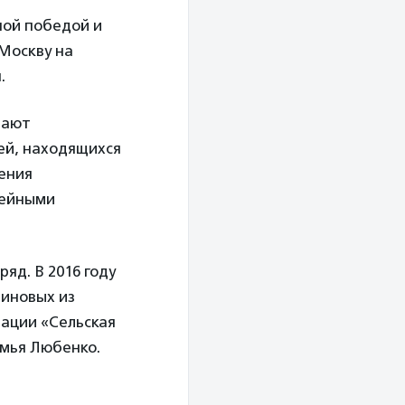
ной победой и
Москву на
.
пают
ей, находящихся
шения
мейными
яд. В 2016 году
иновых из
нации «Сельская
емья Любенко.