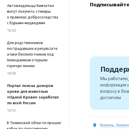
Подписывайтес
Автовладельцы Камчатки
могут получить стикеры
о правилах добрососедства
с бурыми медведями
18:02
Для родственников
пострадавших в результате
атаки беспилотников под
Геленджиком открыли
горячую линию
Поддерж
16:58
Мы работаем, 
информация и
Портал поиска доноров
вопросу в бла
крови для животных
«Одной Крови» заработал
достигнем
по всей России
16:53
В Тюменской области прошел
Тюмень
,
Тюменс
кубок по спортивному