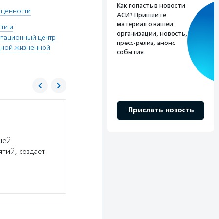
Как попасть в новости
 ценности
АСИ? Пришлите
материал о вашей
ти и
организации, новость,
итационный центр
пресс-релиз, анонс
дной жизненной
события.
Прислать новость
Фонд поддержки детей, находящихся в т
Услуги:
Фонд поддержки детей, находящихся 
щей
конкурсы грантов на программы субъектов Фе
тий, создает
государственных и муниципальных учреждений
детского неблагополучия. Фонд…
Подробнее