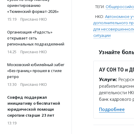
ориентированию
ТЕГИ:
Общероссийск
«Тюменский формат-2026»
НКО:
Автономное у
15:19
·
Прислано НКО
дополнительного п
для несовершенноле
Организация «Радость»
ситуации
открывает сеть
региональных подразделений
Узнайте боль
14:25
·
Прислано НКО
Московский юбилейный забег
АУ СОН ТО и Д
«Без границ» прошел в стиле
ретро
Услуги:
Ресурсн
13:30
·
Прислано НКО
реабилитационно
деятельности НК
Совфед поддержал
банк кадрового 
инициативу о бесплатной
Подробнее
юридической помощи
сиротам старше 23 лет
13:19