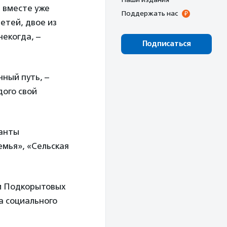
 вместе уже
Поддержать нас
етей, двое из
некогда, –
Подписаться
ный путь, –
дого свой
санты
емья», «Сельская
ьи Подкорытовых
а социального