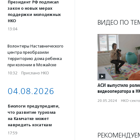
Президент РФ подписал
закон о новых мерах
поддержки молодежных
НКО
ВИДЕО ПО ТЕ
13:04
Волонтеры Наставнического
центра преобразили
территорию дома ребенка
при колонии в Можайске
10:32
·
Прислано НКО
АСИ выпустило роли
04.08.2026
видеооператора в Н
20.05.2024
·
НКО-сект
Биологи предупредили,
что развитие туризма
на Камчатке может
навредить косаткам
17:59
РЕКОМЕНДУЕ