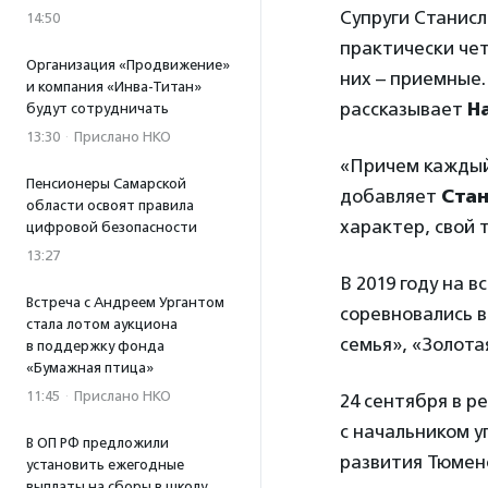
Супруги Станис
14:50
практически чет
Организация «Продвижение»
них – приемные.
и компания «Инва-Титан»
рассказывает
Н
будут сотрудничать
13:30
·
Прислано НКО
«Причем каждый
Пенсионеры Самарской
добавляет
Ста
области освоят правила
характер, свой 
цифровой безопасности
13:27
В 2019 году на 
Встреча с Андреем Ургантом
соревновались в
стала лотом аукциона
семья», «Золота
в поддержку фонда
«Бумажная птица»
11:45
·
Прислано НКО
24 сентября в р
с начальником у
В ОП РФ предложили
развития Тюмен
установить ежегодные
выплаты на сборы в школу