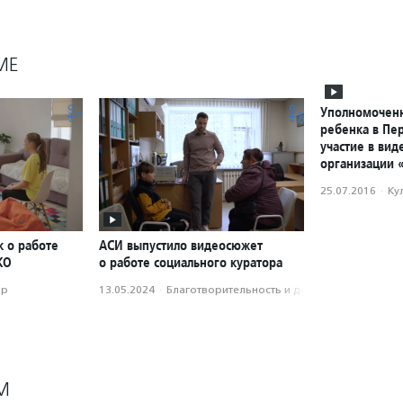
МЕ
Уполномочен
ребенка в Пе
участие в ви
организации 
25.07.2016
·
Ку
к о работе
АСИ выпустило видеосюжет
КО
о работе социального куратора
ор
13.05.2024
·
Благотвори­тель­ность и доброволь­чест­во
М