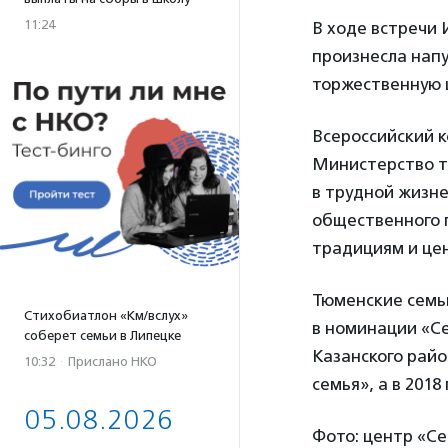
11:24
В ходе встречи 
произнесла
напу
торжественную 
Всероссийский к
Министерство т
в трудной жизне
общественного 
традициям и це
Тюменские семьи
Стихобиатлон «Км/вслух»
в номинации «С
соберет семьи в Липецке
Казанского райо
10:32
·
Прислано НКО
семья», а в 201
05.08.2026
Фото: центр «Се