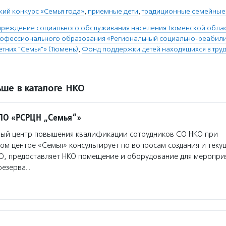
ий конкурс «Семья года»
,
приемные дети
,
традиционные семейные
чреждение социального обслуживания населения Тюменской облас
рофессионального образования «Региональный социально-реабил
тних "Семья"» (Тюмень)
,
Фонд поддержки детей находящихся в тру
ше в каталоге НКО
ПО «РСРЦН „Семья“»
ый центр повышения квалификации сотрудников СО НКО при
м центре «Семья» консультирует по вопросам создания и теку
О, предоставляет НКО помещение и оборудование для мероприя
резерва…