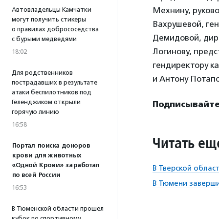
Мехнину, руков
Автовладельцы Камчатки
могут получить стикеры
Вахрушевой, ген
о правилах добрососедства
Демидовой, дир
с бурыми медведями
Логинову, пред
18:02
гендиректору к
Для родственников
и Антону Потапо
пострадавших в результате
атаки беспилотников под
Геленджиком открыли
Подписывайте
горячую линию
16:58
Читать ещ
Портал поиска доноров
крови для животных
«Одной Крови» заработал
В Тверской облас
по всей России
В Тюмени заверши
16:53
В Тюменской области прошел
кубок по спортивному