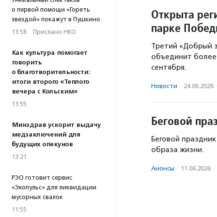
о первой помощи «Гореть
Открыта рег
звездой» покажут в Пушкино
парке Побе
13:58
·
Прислано НКО
Третий «Добрый 
Как культура помогает
объединит более 
говорить
сентября.
о благотворительности:
итоги второго «Теплого
Новости
·
24.06.2026
вечера с Кольским»
13:55
Беговой пра
Минздрав ускорит выдачу
медзаключений для
Беговой праздник
будущих опекунов
образа жизни.
13:21
Анонсы
·
11.06.2026
·
РЭО готовит сервис
«Экопульс» для ликвидации
мусорных свалок
11:55