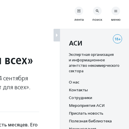
лента
поиск
меню
18+
АСИ
 всех»
Экспертная организация
и информационное
агентство некоммерческого
сектора
4 сентября
О нас
 для всех».
Контакты
Сотрудники
Мероприятия АСИ
Прислать новость
Полезная библиотека
ть месяцев. Его
Наши издания