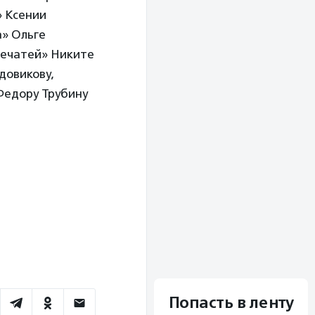
» Ксении
а» Ольге
печатей» Никите
довикову,
Федору Трубину
Попасть в ленту