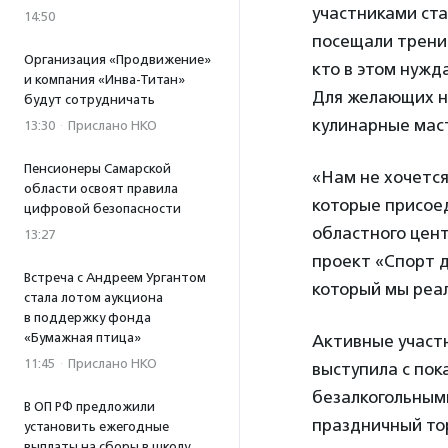
участниками ста
14:50
посещали тренир
Организация «Продвижение»
кто в этом нужд
и компания «Инва-Титан»
Для желающих н
будут сотрудничать
кулинарные мас
13:30
·
Прислано НКО
Пенсионеры Самарской
«Нам не хочется
области освоят правила
которые присоед
цифровой безопасности
областного цен
13:27
проект «Спорт д
Встреча с Андреем Ургантом
который мы реал
стала лотом аукциона
в поддержку фонда
«Бумажная птица»
Активные участн
11:45
·
Прислано НКО
выступила с по
безалкогольным
В ОП РФ предложили
праздничный тор
установить ежегодные
выплаты на сборы в школу