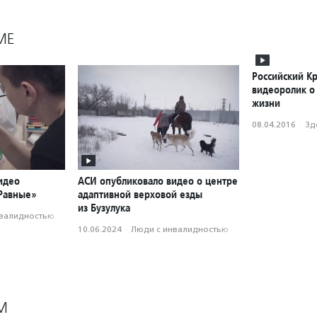
МЕ
Российский Кр
видеоролик о
жизни
08.04.2016
·
Зд
идео
АСИ опубликовало видео о центре
«Равные»
адаптивной верховой езды
из Бузулука
нвалидностью
10.06.2024
·
Люди с инвалидностью
М