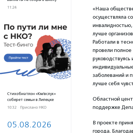
11:24
«Наша обществе
осуществляла со
инвалидностью,
лучше организов
Работали в тесн
провели полное 
руководствуясь 
индивидуальные
заболеваний и п
лучше себя чувс
Стихобиатлон «Км/вслух»
Областной цент
соберет семьи в Липецке
поддержке Депа
10:32
·
Прислано НКО
В проекте прин
05.08.2026
города. Благода