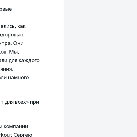
рвые
ались, как
 здоровью.
нтра. Они
ков. Мы,
али для каждого
яния,
али намного
т для всех» при
 и компании
rkout Сергею