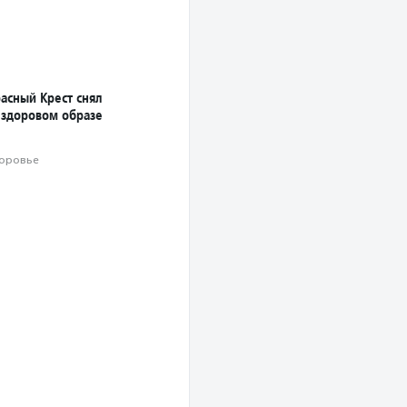
асный Крест снял
 здоровом образе
оровье