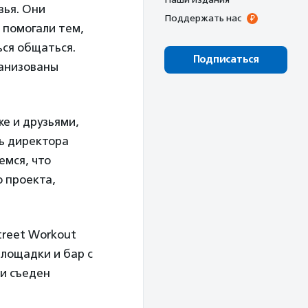
вья. Они
Поддержать нас
 помогали тем,
ься общаться.
Подписаться
ганизованы
е и друзьями,
ль директора
емся, что
о проекта,
treet Workout
лощадки и бар с
и съеден