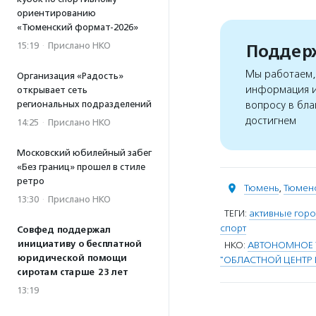
ориентированию
«Тюменский формат-2026»
15:19
·
Прислано НКО
Поддерж
Мы работаем, 
Организация «Радость»
информация и
открывает сеть
региональных подразделений
вопросу в бла
достигнем
14:25
·
Прислано НКО
Московский юбилейный забег
«Без границ» прошел в стиле
ретро
Тюмень
,
Тюменс
13:30
·
Прислано НКО
ТЕГИ:
активные гор
спорт
Совфед поддержал
инициативу о бесплатной
НКО:
АВТОНОМНОЕ 
юридической помощи
"ОБЛАСТНОЙ ЦЕНТР
сиротам старше 23 лет
13:19