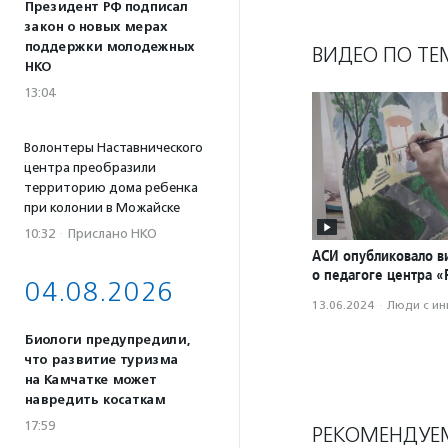
Президент РФ подписал
закон о новых мерах
поддержки молодежных
ВИДЕО ПО ТЕ
НКО
13:04
Волонтеры Наставнического
центра преобразили
территорию дома ребенка
при колонии в Можайске
10:32
·
Прислано НКО
АСИ опубликовало в
о педагоге центра 
04.08.2026
13.06.2024
·
Люди с и
Биологи предупредили,
что развитие туризма
на Камчатке может
навредить косаткам
17:59
РЕКОМЕНДУЕ