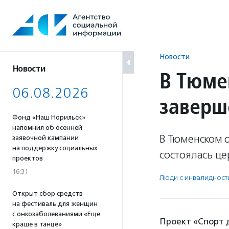
Перейти
к
содержанию
Новости
Новости
В Тюме
06.08.2026
заверш
Фонд «Наш Норильск»
напомнил об осенней
В Тюменском 
заявочной кампании
на поддержку социальных
состоялась це
проектов
16:31
Люди с инвалидност
Открыт сбор средств
на фестиваль для женщин
с онкозаболеваниями «Еще
Проект «Спорт д
краше в танце»