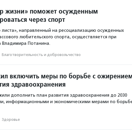
р жизни» поможет осужденным
роваться через спорт
о листа», направленный на ресоциализацию осужденных
ассового любительского спорта, осуществляется при
 Владимира Потанина.
·
Благотвори­тель­ность и доброволь­чест­во
ил включить меры по борьбе с ожирение
ития здравоохранения
или дополнить план развития здравоохранения до 2030
ми, информационными и экономическими мерами по борьб
·
Здоровье