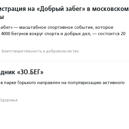
истрация на «Добрый забег» в московском
ды
забег» — масштабное спортивное событие, которое
4000 бегунов вокруг спорта и добрых дел, — состоится 20
·
Благотвори­тель­ность и доброволь­чест­во
здник «ЗО.БЕГ»
 в парке Горького направлен на популяризацию активного
Здоровье