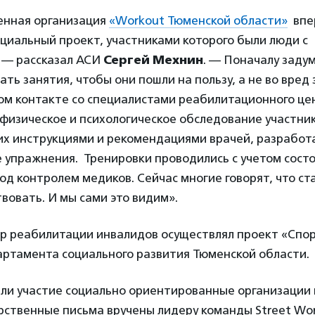
нная организация
«Workout Тюменской области»
впе
циальный проект, участниками которого были люди с
 — рассказал АСИ
Сергей Мехнин
. — Поначалу задум
ать занятия, чтобы они пошли на пользу, а не во вред
ом контакте со специалистами реабилитационного це
физическое и психологическое обследование участни
их инструкциями и рекомендациями врачей, разработ
 упражнения. Тренировки проводились с учетом состо
од контролем медиков. Сейчас многие говорят, что ст
твовать. И мы сами это видим».
р реабилитации инвалидов осуществлял проект «Спор
ртамента социального развития Тюменской области.
яли участие социально ориентированные организации
рственные письма вручены лидеру команды Street Wo