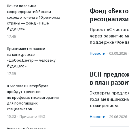
Почти половина
Фонд «Векто
соцпредприятий России
ресоциализи
сосредоточена в 10 регионах
страны — фонд «Наше
будущее»
Проект «С чистог
через развитие м
17:46
поддержке Фонда
Принимаются заявки
Новости
·
03.08.2026
на конкурс эссе
«Добро.Центр — человеку
будущего»
ВСП предлож
17:39
в план разв
В Москве и Петербурге
пройдут тренинги
Эксперты предлож
по профилактике выгорания
года медицински
для помогающих
с ожирением.
специалистов
15:32
·
Прислано НКО
Новости
·
29.06.2026
Уникальный спектакль