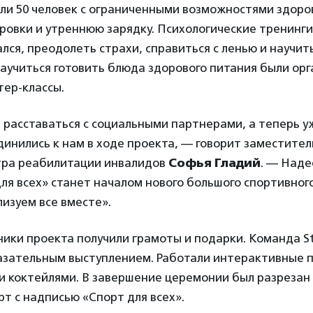
ли 50 человек с ограниченными возможностями здоро
овки и утреннюю зарядку. Психологические тренинги
ался, преодолеть страхи, справиться с ленью и научит
аучиться готовить блюда здорового питания были ор
тер-классы.
 расставаться с социальными партнерами, а теперь уж
инились к нам в ходе проекта, — говорит заместите
тра реабилитации инвалидов
Софья Гладий
. — Наде
ля всех» станет началом нового большого спортивног
изуем все вместе».
ики проекта получили грамоты и подарки. Команда S
казательным выступлением. Работали интерактивные п
и коктейлями. В завершение церемонии был разрезан 
т с надписью «Спорт для всех».